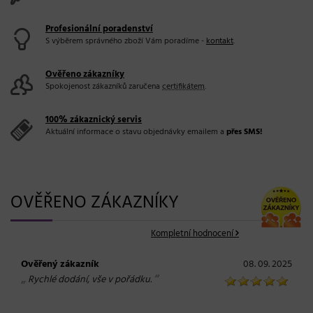
Profesionální poradenství
S výběrem správného zboží Vám poradíme -
kontakt
.
Ověřeno zákazníky
Spokojenost zákazníků zaručena
certifikátem
.
100% zákaznický servis
Aktuální informace o stavu objednávky emailem a
přes SMS!
OVĚŘENO ZÁKAZNÍKY
Kompletní hodnocení
Ověřený zákazník
08. 09. 2025
„
“
Rychlé dodání, vše v pořádku.