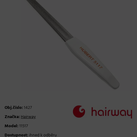
Obj.číslo:
1427
Značka:
Hairway
Model:
11517
Dostupnost:
ihned k odběru