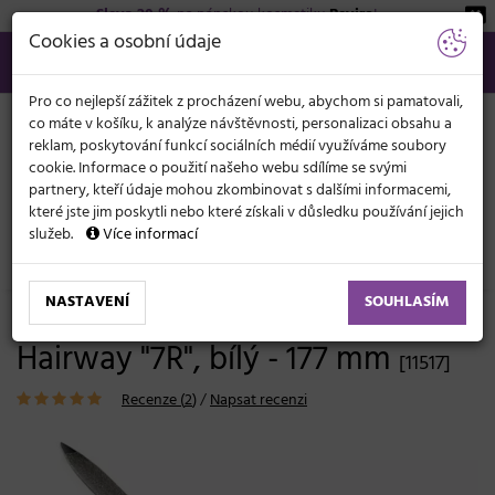
Sleva 20 %
na pánskou kosmetiku
Beviro
!
KATEGORIE
Cookies a osobní údaje
566 440 099
info@svetkadernictvi.cz
Po−pá: 8−17
Vše o nákupu
Kč
MENU
Pro co nejlepší zážitek z procházení webu, abychom si pamatovali,
co máte v košíku, k analýze návštěvnosti, personalizaci obsahu a
reklam, poskytování funkcí sociálních médií využíváme soubory
cookie. Informace o použití našeho webu sdílíme se svými
partnery, kteří údaje mohou zkombinovat s dalšími informacemi,
které jste jim poskytli nebo které získali v důsledku používání jejich
služeb.
Více informací
Pedikúra, manikúra
Nástroje
Pilníky
NASTAVENÍ
SOUHLASÍM
Safírový špičatý pilník na nehty
Hairway "7R", bílý - 177 mm
[11517]
Recenze (
2
)
/
Napsat recenzi