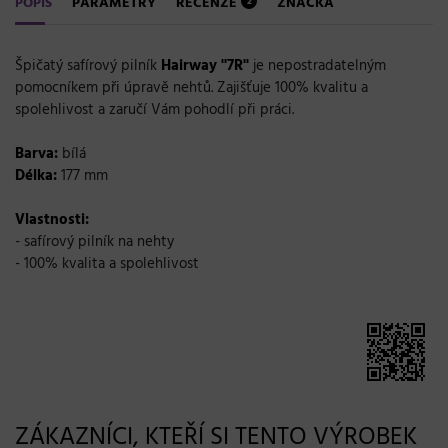
POPIS
PARAMETRY
RECENZE
ZNAČKA
2
Špičatý safírový pilník
Hairway
''7R''
je nepostradatelným
pomocníkem při úpravě nehtů. Zajišťuje 100% kvalitu a
spolehlivost a zaručí Vám pohodlí při práci.
Barva:
bílá
Délka:
177 mm
Vlastnosti:
- safírový pilník na nehty
- 100% kvalita a spolehlivost
ZÁKAZNÍCI, KTEŘÍ SI TENTO VÝROBEK