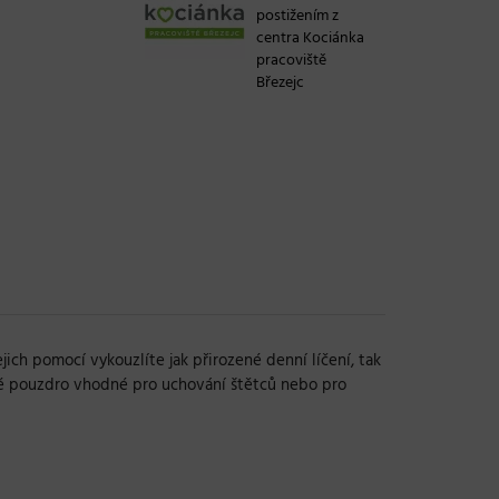
postižením z
centra Kociánka
pracoviště
Březejc
ich pomocí vykouzlíte jak přirozené denní líčení, tak
laté pouzdro vhodné pro uchování štětců nebo pro