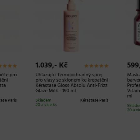
39,- Kč
599,- Kč
ující termoochranný sprej
Maska pro intenzivní hydrat
lasy se sklonem ke krepatění
barvených vlasů Loréal
tase Gloss Absolu Anti-Frizz
Professionnel Serie Expert
 Milk - 190 ml
Vitamino Color Spectrum - 
ml
em
Kérastase Paris
íce ks
Skladem
L’Oréal
20 a více ks
Professionn