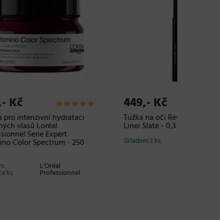
449,- Kč
249,-
aci
Tužka na oči RevitaLash Defining
Slaný sp
Liner Slate - 0,3 g, kouřová
plážový
Sunny C
Skladem 3 ks
RevitaLash
250
Skladem 
el