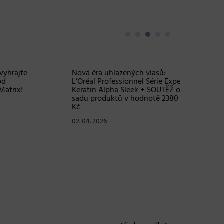
Objem, 
vlasy – 
Grow Fu
24. 03. 2
te
Nová éra uhlazených vlasů:
L’Oréal Professionnel Série Expert
!
Keratin Alpha Sleek + SOUTĚŽ o
sadu produktů v hodnotě 2380
Kč
02. 04. 2026