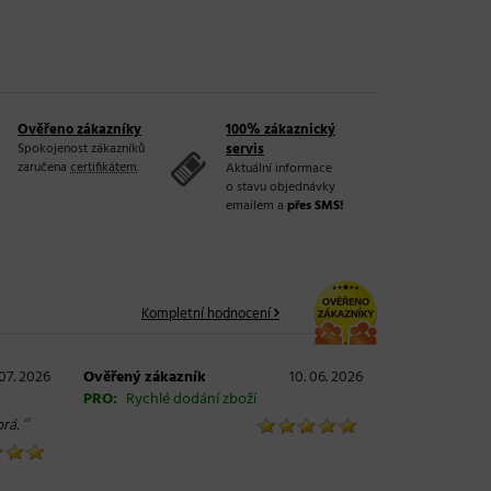
Ověřeno zákazníky
100% zákaznický
Spokojenost zákazníků
servis
zaručena
certifikátem
.
Aktuální informace
o stavu objednávky
emailem a
přes SMS!
Kompletní hodnocení
 07. 2026
Ověřený zákazník
10. 06. 2026
PRO:
Rychlé dodání zboží
“
rá.