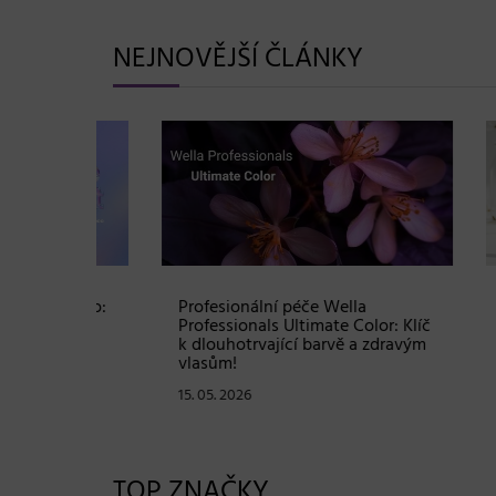
NEJNOVĚJŠÍ ČLÁNKY
Shampoo:
Profesionální péče Wella
Soutě
ové
Professionals Ultimate Color: Klíč
sadu 
stou
k dlouhotrvající barvě a zdravým
hodno
vlasům!
07. 05
15. 05. 2026