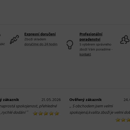
A
Expresní doručení
Profesionální
Zboží skladem
poradenství
MA!
doručíme do 24 hodin
.
S výběrem správného
zboží Vám poradíme -
kontakt
.
ý zákazník
21. 05. 2026
Ověřený zákazník
24.
„
naprostá spokojenost, přehledné
S obchodem jsem velmi
“
 ,rychlé dodání
spokojená,kvalita zboží je velmi dob