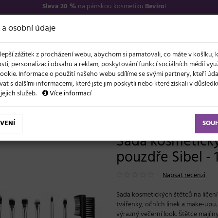
Sleva 20 %
na pánskou kosmetiku
Beviro
!
7
O NÁS
VŠE O N
 a osobní údaje
lepší zážitek z procházení webu, abychom si pamatovali, co máte v košíku, 
sti, personalizaci obsahu a reklam, poskytování funkcí sociálních médií vy
ookie. Informace o použití našeho webu sdílíme se svými partnery, kteří ú
t s dalšími informacemi, které jste jim poskytli nebo které získali v důsled
NOVĚ
EVY
LÉTO A VLASY
AKCE
ZNAČKY
DÁRKY
 jejich služeb.
Více informací
 štětců v růžovém pouzdře Sibel - 11 ks
VENÍ
SOU
Sada kosmetick
pouzdře Sibel - 1
Napsat recenzi
Sada kosmetických štětců na líčení
tvářenky, očních linek a make-upu. S
výrazný večerní look. Štětce mají n