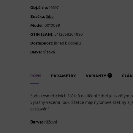
Obj.číslo:
16697
Značka:
Sibel
Model:
0010089
GTIN (EAN):
5412058204890
Dostupnost:
ihned k odběru
Barva:
růžová
POPIS
PARAMETRY
VARIANTY
ČLÁ
1
Sada kosmetických štětců na líčení Sibel je skvělým p
výrazný večerní look. Štětce mají nylonové štětiny a
cestování.
Barva:
růžová