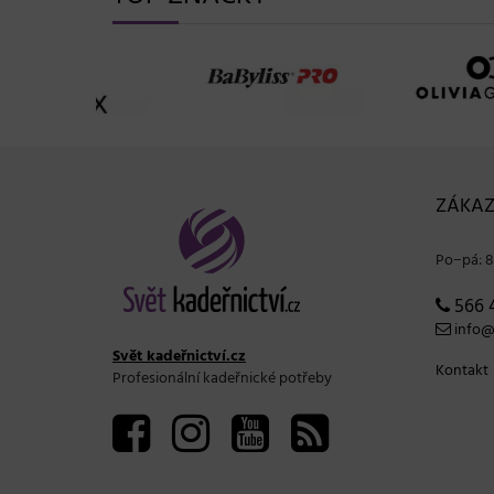
TOP ZNAČKY
ZÁKAZ
Po−pá: 8
566 
info@s
Svět kadeřnictví.cz
Kontakt
Profesionální kadeřnické potřeby