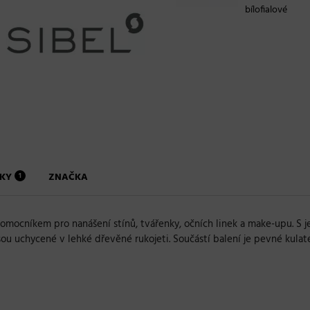
bílofialové
NKY
ZNAČKA
1
omocníkem pro nanášení stínů, tvářenky, očních linek a make-upu. S jej
 jsou uchycené v lehké dřevěné rukojeti. Součástí balení je pevné ku