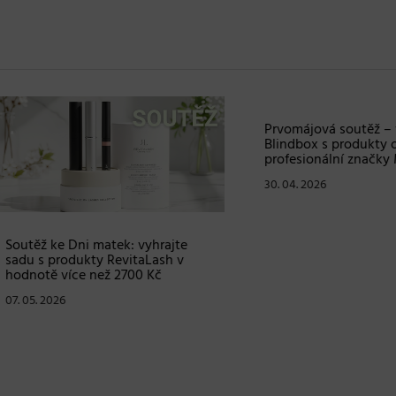
ž ke Dni matek: vyhrajte
Prvomájová soutěž – vyhraj
s produkty RevitaLash v
Blindbox s produkty od
tě více než 2700 Kč
profesionální značky Matrix
. 2026
30. 04. 2026