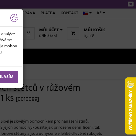
ÁKUPU
DOPRAVA
PLATBA
KONTAKT
Kč
MŮJ ÚČET
MŮJ KOŠÍK
k analýze
Přihlášení
0,- Kč
užíváme
daje mohou
ku
NOVINKY
HLASÍM
ých štětců v růžovém
1 ks
[0010089]
 Sibel je skvělým pomocníkem pro nanášení stínů,
 jejich pomocí vykouzlíte jak přirozené denní líčení, tak
ylonové štětiny a jsou uchycené v lehké dřevěné rukojeti.