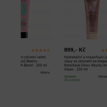
899,- Kč
1.0
 velmi
Hydratační a rozjasňující péče pro
Uhlaz
x
vlasy se sklonem ke krepatění
pro v
 250 ml
Kérastase Gloss Absolu Insta
Kéras
Glaze - 250 ml
Glaze
Matrix
Skladem
Kérastase Paris
Sklad
20 a více ks
20 a v