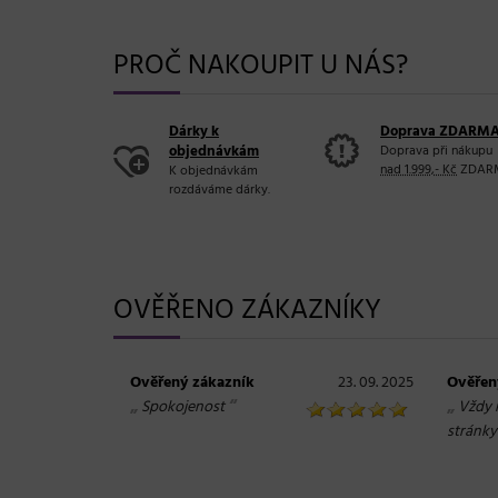
PROČ NAKOUPIT U NÁS?
Dárky k
Doprava ZDARM
objednávkám
Doprava při nákupu
nad 1.999,- Kč
ZDAR
K objednávkám
rozdáváme dárky.
OVĚŘENO ZÁKAZNÍKY
Ověřený zákazník
23. 09. 2025
Ověřen
„
“
„
Spokojenost
Vždy 
stránky