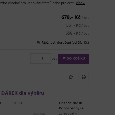
uzdro vhodné pro uchování štětců nebo pro cest...
více »
679,- Kč
/ bal.
561,- Kč
/ bal.
658,- Kč
/ bal.
Možnosti doručení (od 59,- Kč)
bal.
DO KOŠÍKU
DÁREK dle výběru
s
NEBO
Finanční dar 10
Kč pro osoby se
zdravotním