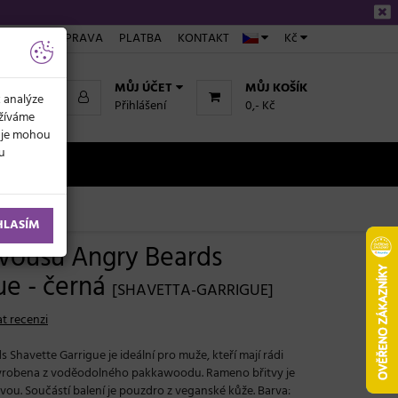
ÁKUPU
DOPRAVA
PLATBA
KONTAKT
Kč
MŮJ ÚČET
MŮJ KOŠÍK
k analýze
Přihlášení
0,- Kč
užíváme
daje mohou
ku
NOVINKY
HLASÍM
í vousů Angry Beards
ue - černá
[SHAVETTA-GARRIGUE]
t recenzi
 Shavette Garrigue je ideální pro muže, kteří mají rádi
 vyrobena z voděodolného pakkawoodu. Rameno břitvy je
vou. Součástí balení je pouzdro z veganské kůže. Barva: