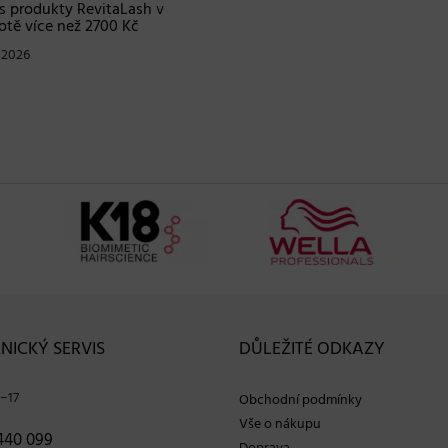
s produkty RevitaLash v
Blindbox s produkty od
tě více než 2700 Kč
profesionální značky Matrix
. 2026
30. 04. 2026
NICKÝ SERVIS
DŮLEŽITÉ ODKAZY
−17
Obchodní podmínky
Vše o nákupu