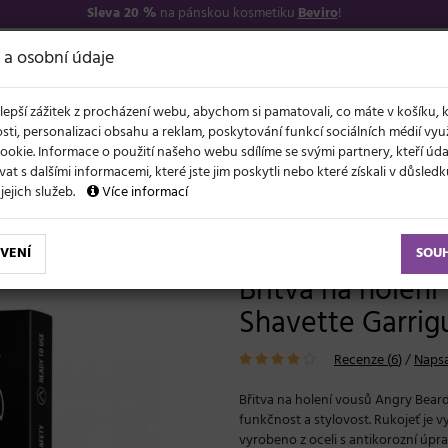
Sleva 20 %
na pánskou kosmetiku
Beviro
!
7
O NÁS
VŠE O N
 a osobní údaje
lepší zážitek z procházení webu, abychom si pamatovali, co máte v košíku, 
sti, personalizaci obsahu a reklam, poskytování funkcí sociálních médií vy
ookie. Informace o použití našeho webu sdílíme se svými partnery, kteří ú
t s dalšími informacemi, které jste jim poskytli nebo které získali v důsled
NOVĚ
EVY
LÉTO A VLASY
AKCE
ZNAČKY
DÁRKY
 jejich služeb.
Více informací
 holení vousů Angry Beards Shavette Garrigue - černá
VENÍ
SOU
Břitva na holen
Shavette Garrig
Recenze (
6
)
/
Napsa
Břitva na holení vousů Angry Beards
funkčnost a stylovost. Rukojeť je
vyrobeno z oceli s antikorozní úpra