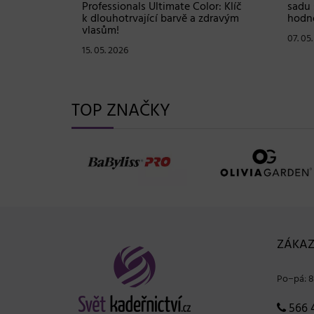
ové
Professionals Ultimate Color: Klíč
sadu 
stou
k dlouhotrvající barvě a zdravým
hodno
vlasům!
07. 05
15. 05. 2026
TOP ZNAČKY
ZÁKAZ
Po−pá: 8