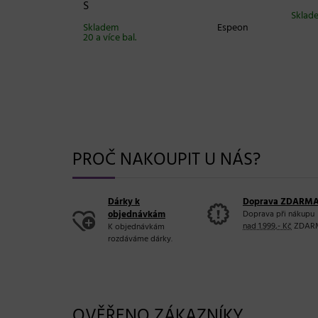
S
Sibel
Sklade
Skladem
Espeon
20 a více bal.
PROČ NAKOUPIT U NÁS?
Dárky k
Doprava ZDARM
objednávkám
Doprava při nákupu
nad 1.999,- Kč
ZDAR
K objednávkám
rozdáváme dárky.
OVĚŘENO ZÁKAZNÍKY