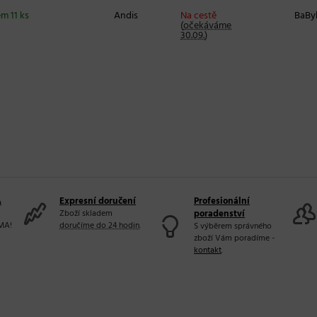
m 11 ks
Andis
Na cestě
BaByl
(
očekáváme
30.09.
)
A
Expresní doručení
Profesionální
Zboží skladem
poradenství
MA!
doručíme do 24 hodin
.
S výběrem správného
zboží Vám poradíme -
kontakt
.