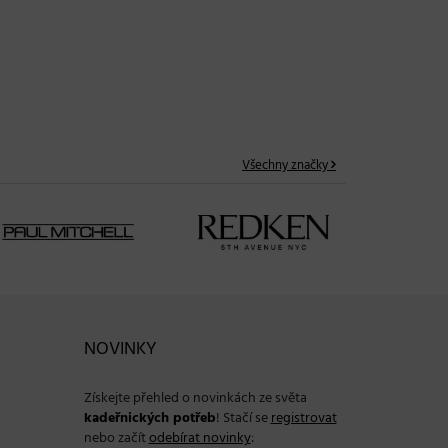
L’Oréal Professionnel Série Expert
!
Keratin Alpha Sleek + SOUTĚŽ o
sadu produktů v hodnotě 2380
Kč
02. 04. 2026
Všechny značky
NOVINKY
Získejte přehled o novinkách ze světa
kadeřnických potřeb
! Stačí se
registrovat