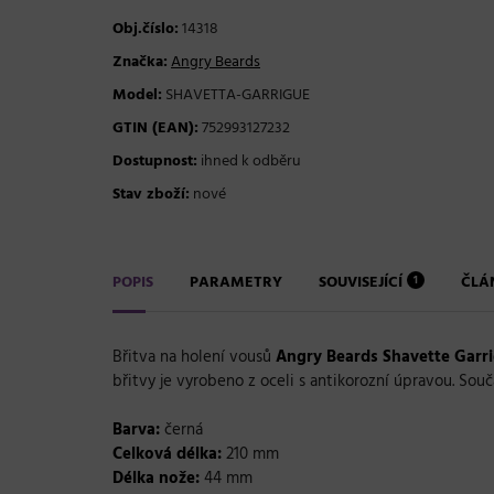
Obj.číslo:
14318
Značka:
Angry Beards
Model:
SHAVETTA-GARRIGUE
GTIN (EAN):
752993127232
Dostupnost:
ihned k odběru
Stav zboží:
nové
POPIS
PARAMETRY
SOUVISEJÍCÍ
ČLÁ
1
Břitva na holení vousů
Angry Beards
Shavette Garr
břitvy je vyrobeno z oceli s antikorozní úpravou. Sou
Barva:
černá
Celková délka:
210 mm
Délka nože:
44 mm