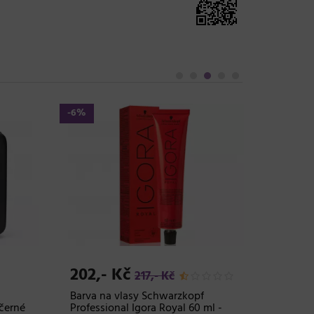
-6%
-6%
202,- Kč
202,
217,- Kč
Barva na vlasy Schwarzkopf
Barva n
 černé
Professional Igora Royal 60 ml -
Professi