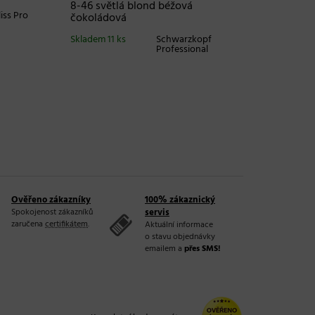
8-46 světlá blond béžová
9-4 ext
iss Pro
čokoládová
Skladem 
Skladem 11 ks
Schwarzkopf
Professional
Ověřeno zákazníky
100% zákaznický
Spokojenost zákazníků
servis
zaručena
certifikátem
.
Aktuální informace
o stavu objednávky
emailem a
přes SMS!