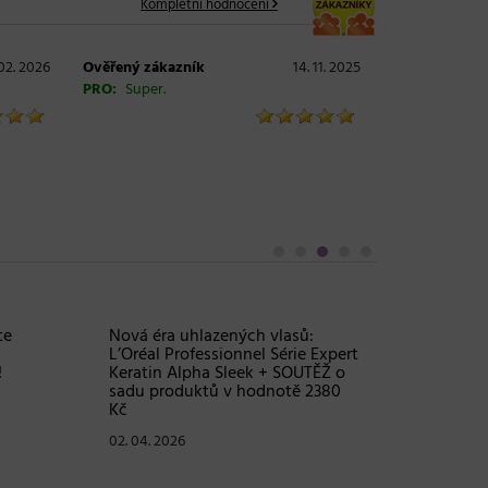
Kompletní hodnocení
02. 2026
Ověřený zákazník
14. 11. 2025
PRO:
Super.
Objem, 
vlasy – 
Grow Fu
24. 03. 2
te
Nová éra uhlazených vlasů: