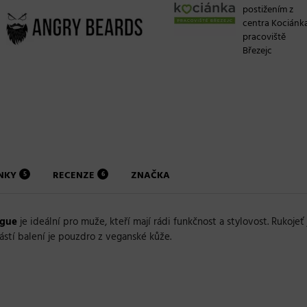
postižením z
centra Kociánk
pracoviště
Březejc
NKY
RECENZE
ZNAČKA
5
6
igue
je ideální pro muže, kteří mají rádi funkčnost a stylovost. Ruk
částí balení je pouzdro z veganské kůže.