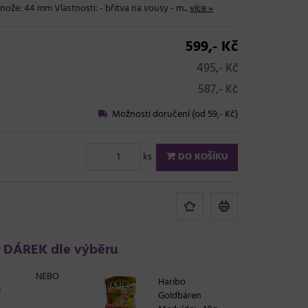
ože: 44 mm Vlastnosti: - břitva na vousy - m...
více »
599,- Kč
495,- Kč
587,- Kč
Možnosti doručení (od 59,- Kč)
ks
DO KOŠÍKU
DÁREK dle výběru
NEBO
Haribo
e
Goldbären