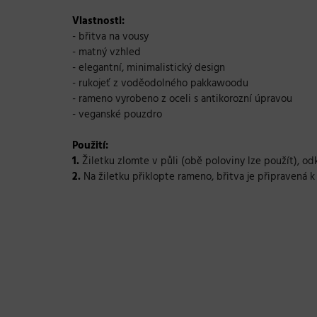
Vlastnosti:
- břitva na vousy
- matný vzhled
- elegantní, minimalistický design
- rukojeť z voděodolného pakkawoodu
- rameno vyrobeno z oceli s antikorozní úpravou
- veganské pouzdro
Použití:
1.
Žiletku zlomte v půli (obě poloviny lze použít), odkl
2.
Na žiletku přiklopte rameno, břitva je připravená k