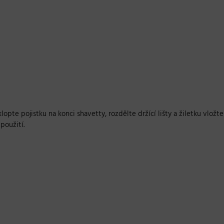
opte pojistku na konci shavetty, rozdělte držící lišty a žiletku vložte
 použití.