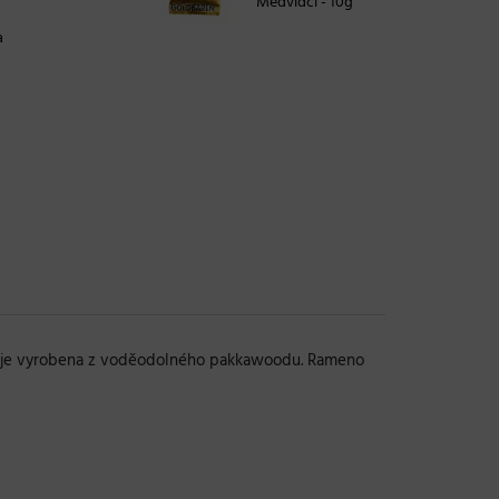
Medvídci - 10g
a
ojeť je vyrobena z voděodolného pakkawoodu. Rameno