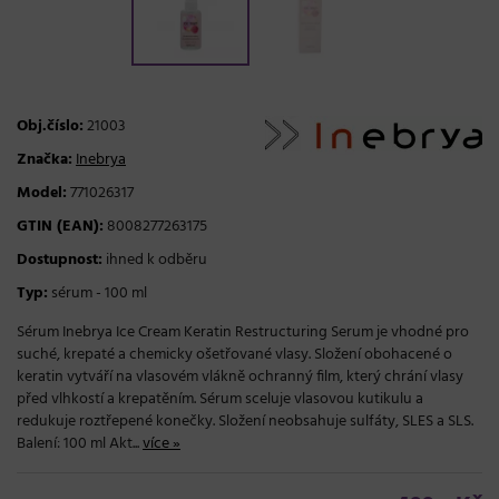
Obj.číslo:
21003
Značka:
Inebrya
Model:
771026317
GTIN (EAN):
8008277263175
Dostupnost:
ihned k odběru
Typ:
sérum - 100 ml
Sérum Inebrya Ice Cream Keratin Restructuring Serum je vhodné pro
suché, krepaté a chemicky ošetřované vlasy. Složení obohacené o
keratin vytváří na vlasovém vlákně ochranný film, který chrání vlasy
před vlhkostí a krepatěním. Sérum sceluje vlasovou kutikulu a
redukuje roztřepené konečky. Složení neobsahuje sulfáty, SLES a SLS.
Balení: 100 ml Akt...
více »