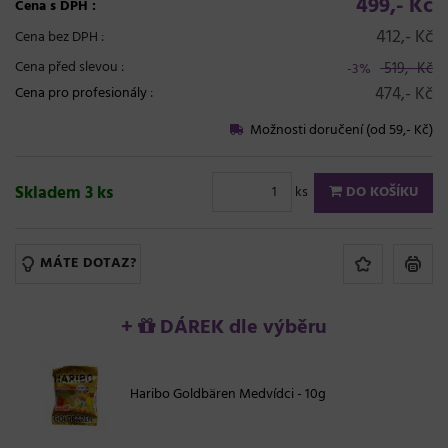
499,- Kč
Cena s DPH :
412,- Kč
Cena bez DPH :
Cena před slevou :
519,- Kč
-3%
474,- Kč
Cena pro profesionály
:
Možnosti doručení (od 59,- Kč)
Skladem 3 ks
ks
DO KOŠÍKU
MÁTE DOTAZ?
+
DÁREK dle výběru
Haribo Goldbären Medvídci - 10g