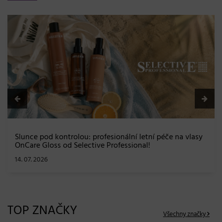
BLONDME přichází s novou érou blond: lesk, glow efekt
a maximální péče bez kompromisů
08. 06. 2026
TOP ZNAČKY
Všechny značky