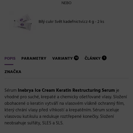
NEBO
Bílý cukr Svět kadeřnictví.cz 4 g - 2 ks
POPIS
PARAMETRY
VARIANTY
ČLÁNKY
10
1
ZNAČKA
Sérum
Inebrya Ice Cream Keratin Restructuring Serum
je
vhodné pro suché, krepaté a chemicky ošetřované vlasy. Složení
obohacené o keratin vytváří na vlasovém vlákně ochranný film,
který chrání vlasy před vlhkostí a krepatěním. Sérum sceluje
vlasovou kutikulu a redukuje roztřepené konečky. Složení
neobsahuje sulfáty, SLES a SLS.