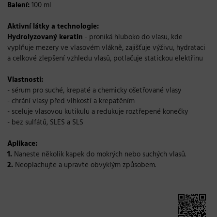
Balení:
100 ml
Aktivní látky a technologie:
Hydrolyzovaný keratin
- proniká hluboko do vlasu, kde
vyplňuje mezery ve vlasovém vlákně, zajišťuje výživu, hydrataci
a celkové zlepšení vzhledu vlasů, potlačuje statickou elektřinu
Vlastnosti:
- sérum pro suché, krepaté a chemicky ošetřované vlasy
- chrání vlasy před vlhkostí a krepatěním
- sceluje vlasovou kutikulu a redukuje roztřepené konečky
- bez sulfátů, SLES a SLS
Aplikace:
1.
Naneste několik kapek do mokrých nebo suchých vlasů.
2.
Neoplachujte a upravte obvyklým způsobem.