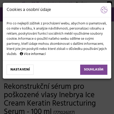
Sleva 20 %
na pánskou kosmetiku
Beviro
!
KATEGORIE
Cookies a osobní údaje
566 440 099
info@svetkadernictvi.cz
Po−pá: 8−17
Vše o nákupu
Kč
MENU
Pro co nejlepší zážitek z procházení webu, abychom si pamatovali,
co máte v košíku, k analýze návštěvnosti, personalizaci obsahu a
reklam, poskytování funkcí sociálních médií využíváme soubory
cookie. Informace o použití našeho webu sdílíme se svými
partnery, kteří údaje mohou zkombinovat s dalšími informacemi,
které jste jim poskytli nebo které získali v důsledku používání jejich
služeb.
Více informací
Vlasová kosmetika
Sérum, mléka, spreje
Suché vlasy
NASTAVENÍ
SOUHLASÍM
-3%
Rekonstrukční sérum pro
poškozené vlasy Inebrya Ice
Cream Keratin Restructuring
Serum - 100 ml
[771026317]