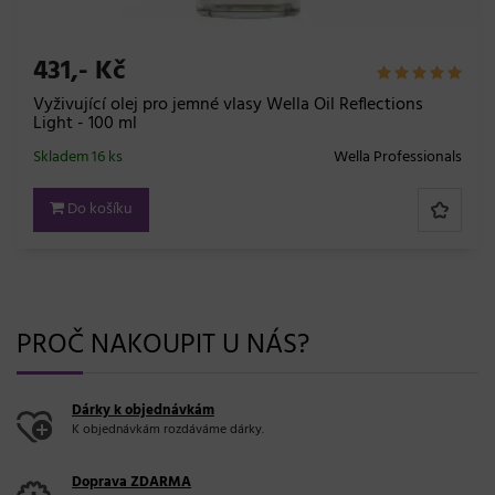
85,- Kč
o jemné vlasy Wella Oil Reflections
Brusný blok s lešt
cm - 2ks
Wella Professionals
Skladem 19 bal.
Do košíku
PROČ NAKOUPIT U NÁS?
Dárky k objednávkám
K objednávkám rozdáváme dárky.
Doprava ZDARMA