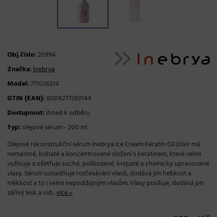
Obj.číslo:
20994
Značka:
Inebrya
Model:
771026314
GTIN (EAN):
8008277263144
Dostupnost:
ihned k odběru
Typ:
olejové sérum - 200 ml
Olejové rekonstrukční sérum Inebrya Ice Cream Keratin Oil Elixir má
nemastné, bohaté a koncentrované složení s keratinem, které velmi
vyživuje a ošetřuje suché, poškozené, krepaté a chemicky upravované
vlasy. Sérum usnadňuje rozčesávání vlasů, dodává jim hebkost a
měkkost a to i velmi nepoddajným vlasům. Vlasy posiluje, dodává jim
zářivý lesk a vid...
více »