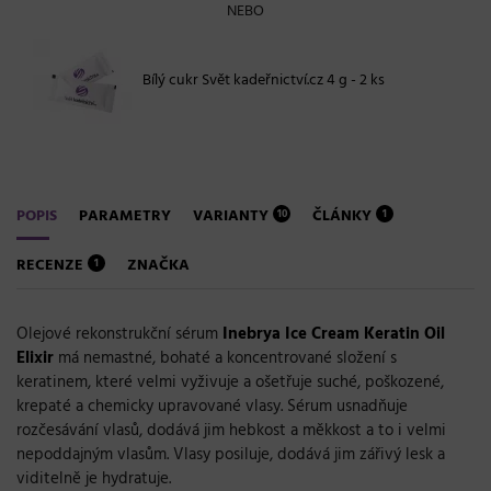
NEBO
Bílý cukr Svět kadeřnictví.cz 4 g - 2 ks
POPIS
PARAMETRY
VARIANTY
ČLÁNKY
10
1
RECENZE
ZNAČKA
1
Olejové rekonstrukční sérum
Inebrya Ice Cream Keratin Oil
Elixir
má nemastné, bohaté a koncentrované složení s
keratinem, které velmi vyživuje a ošetřuje suché, poškozené,
krepaté a chemicky upravované vlasy. Sérum usnadňuje
rozčesávání vlasů, dodává jim hebkost a měkkost a to i velmi
nepoddajným vlasům. Vlasy posiluje, dodává jim zářivý lesk a
viditelně je hydratuje.