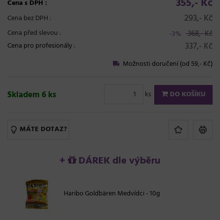
355,- Kč
Cena s DPH :
293,- Kč
Cena bez DPH :
Cena před slevou :
368,- Kč
-3%
337,- Kč
Cena pro profesionály
:
Možnosti doručení (od 59,- Kč)
Skladem 6 ks
ks
DO KOŠÍKU
MÁTE DOTAZ?
+
DÁREK dle výběru
Haribo Goldbären Medvídci - 10g