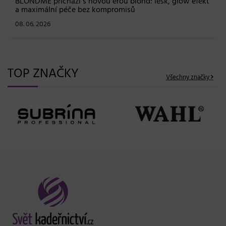
BLONDME přichází s novou érou blond: lesk, glow efekt
a maximální péče bez kompromisů
08. 06. 2026
TOP ZNAČKY
Všechny značky