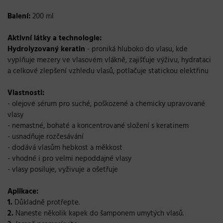
Balení:
200 ml
Aktivní látky a technologie:
Hydrolyzovaný keratin
- proniká hluboko do vlasu, kde
vyplňuje mezery ve vlasovém vlákně, zajišťuje výživu, hydrataci
a celkové zlepšení vzhledu vlasů, potlačuje statickou elektřinu
Vlastnosti:
- olejové sérum pro suché, poškozené a chemicky upravované
vlasy
- nemastné, bohaté a koncentrované složení s keratinem
- usnadňuje rozčesávání
- dodává vlasům hebkost a měkkost
- vhodné i pro velmi nepoddajné vlasy
- vlasy posiluje, vyživuje a ošetřuje
Aplikace:
1.
Důkladně protřepte.
2.
Naneste několik kapek do šamponem umytých vlasů.