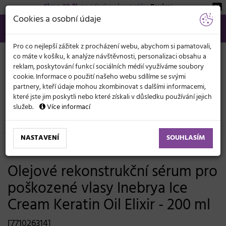
Sleva 20 %
na pánskou kosmetiku
Beviro
!
KATEGORIE
Cookies a osobní údaje
566 440 099
info@svetkadernictvi.cz
Po−pá: 8−17
Vše o nákupu
Kč
MENU
Pro co nejlepší zážitek z procházení webu, abychom si pamatovali,
co máte v košíku, k analýze návštěvnosti, personalizaci obsahu a
reklam, poskytování funkcí sociálních médií využíváme soubory
cookie. Informace o použití našeho webu sdílíme se svými
partnery, kteří údaje mohou zkombinovat s dalšími informacemi,
které jste jim poskytli nebo které získali v důsledku používání jejich
služeb.
Více informací
Vlasová kosmetika
Sérum, mléka, spreje
Suché vlasy
NASTAVENÍ
SOUHLASÍM
-3%
Olejové rekonstrukční sérum pro
poškozené vlasy Inebrya Ice
Cream Keratin Oil Elixir - 200 ml
[771026314]