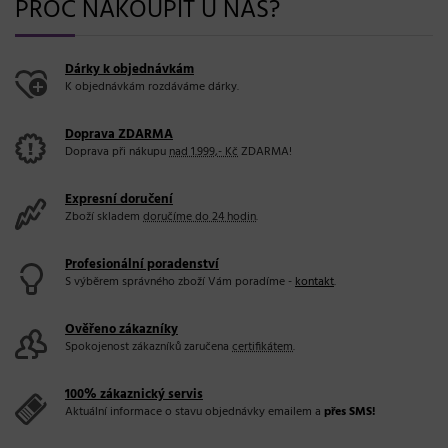
PROČ NAKOUPIT U NÁS?
Dárky k objednávkám
K objednávkám rozdáváme dárky.
Doprava ZDARMA
Doprava při nákupu
nad 1.999,- Kč
ZDARMA!
Expresní doručení
Zboží skladem
doručíme do 24 hodin
.
Profesionální poradenství
S výběrem správného zboží Vám poradíme -
kontakt
.
Ověřeno zákazníky
Spokojenost zákazníků zaručena
certifikátem
.
100% zákaznický servis
Aktuální informace o stavu objednávky emailem a
přes SMS!