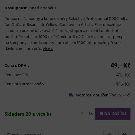
Dostupnost:
ihned k odběru
Pumpa na šampony a kondicionéry Selective Professional (1000 ml) z
řad OnCare, Risana, NoYellow, CurlLover a Artistic Flair umožňuje
snadné a přesné dávkování, čímž zajišťuje maximální komfort při
použití. Pro objem: 1000 ml Průměr hrdla: 2,7 cm Vlastnosti: - pumpa
na šampony a kondicionéry - pro objem 1000 ml - umožní přesné
dávkování - pro prů...
více »
49,- Kč
Cena s DPH :
41,- Kč
Cena bez DPH :
44,- Kč
Cena pro profesionály
:
Možnosti doručení (od 59,- Kč)
Skladem 20 a více ks
ks
DO KOŠÍKU