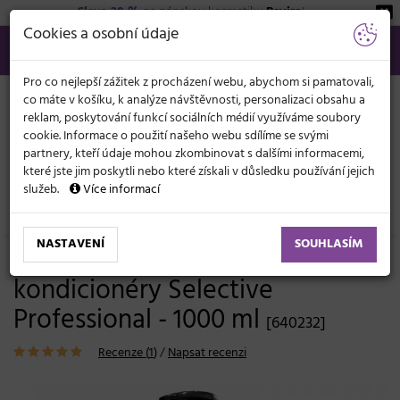
Sleva 20 %
na pánskou kosmetiku
Beviro
!
KATEGORIE
Cookies a osobní údaje
566 440 099
info@svetkadernictvi.cz
Po−pá: 8−17
Vše o nákupu
Kč
MENU
Pro co nejlepší zážitek z procházení webu, abychom si pamatovali,
co máte v košíku, k analýze návštěvnosti, personalizaci obsahu a
reklam, poskytování funkcí sociálních médií využíváme soubory
cookie. Informace o použití našeho webu sdílíme se svými
partnery, kteří údaje mohou zkombinovat s dalšími informacemi,
které jste jim poskytli nebo které získali v důsledku používání jejich
služeb.
Více informací
Vlasová kosmetika
Ostatní příslušenství
NASTAVENÍ
SOUHLASÍM
Pumpa na šampony a
kondicionéry Selective
Professional - 1000 ml
[640232]
Recenze (
1
)
/
Napsat recenzi