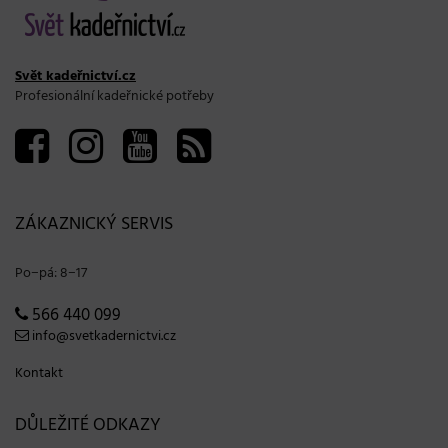
Svět kadeřnictví.cz
Profesionální kadeřnické potřeby
ZÁKAZNICKÝ SERVIS
Po−pá: 8−17
566 440 099
info@svetkadernictvi.cz
Kontakt
DŮLEŽITÉ ODKAZY