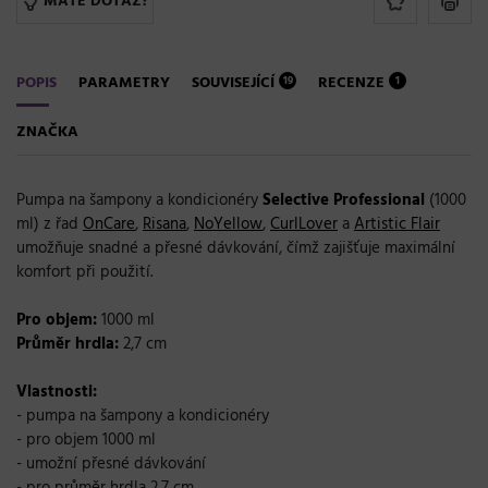
MÁTE DOTAZ?
POPIS
PARAMETRY
SOUVISEJÍCÍ
RECENZE
19
1
ZNAČKA
Pumpa na šampony a kondicionéry
Selective Professional
(1000
ml) z řad
OnCare
,
Risana
,
NoYellow
,
CurlLover
a
Artistic Flair
umožňuje snadné a přesné dávkování, čímž zajišťuje maximální
komfort při použití.
Pro objem:
1000 ml
Průměr hrdla:
2,7 cm
Vlastnosti:
- pumpa na šampony a kondicionéry
- pro objem 1000 ml
- umožní přesné dávkování
- pro průměr hrdla 2,7 cm