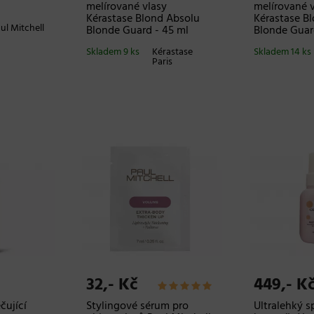
melírované vlasy
melírované v
Kérastase Blond Absolu
Kérastase B
ul Mitchell
Blonde Guard - 45 ml
Blonde Guard
Skladem 9 ks
Kérastase
Skladem 14 ks
Paris
32,- Kč
449,- K
čující
Stylingové sérum pro
Ultralehký sp