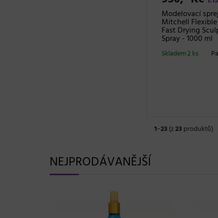
1.1
Modelovací sprej
Mitchell Flexible
Fast Drying Scul
Spray - 1000 ml
Skladem 2 ks
Pa
1
−
23
(z
23
produktů)
NEJPRODÁVANĚJŠÍ