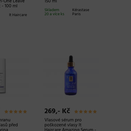
in-One Leave
150 ml
 - 100 ml
Skladem
Kérastase
20 a více ks
Paris
It Haircare
269,- Kč
hranu
Vlasové sérum pro
lasů před
poškozené vlasy It
rina
Haircare Amazing Serum -