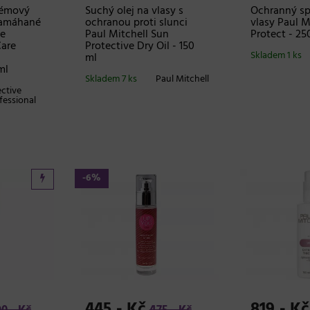
rémový
Suchý olej na vlasy s
Ochranný sp
 namáhané
ochranou proti slunci
vlasy Paul M
ve
Paul Mitchell Sun
Protect - 25
Care
Protective Dry Oil - 150
Skladem 1 ks
ml
ml
Skladem 7 ks
Paul Mitchell
ective
fessional
-6%
445,- Kč
819,- Kč