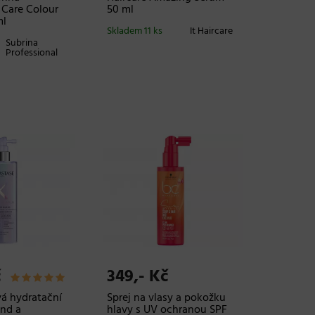
 Care Colour
50 ml
ml
Skladem 11 ks
It Haircare
Subrina
Professional
č
349,- Kč
á hydratační
Sprej na vlasy a pokožku
ond a
hlavy s UV ochranou SPF