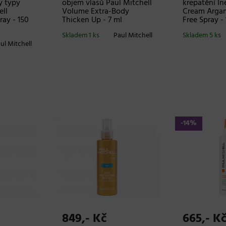
y typy
objem vlasů Paul Mitchell
krepatění In
ell
Volume Extra-Body
Cream Argan
ray - 150
Thicken Up - 7 ml
Free Spray -
Skladem 1 ks
Paul Mitchell
Skladem 5 ks
ul Mitchell
-14%
849,- Kč
665,- K