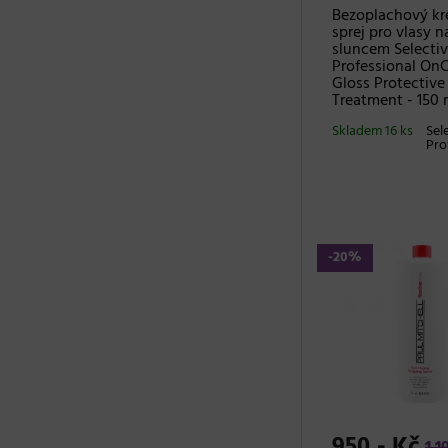
Bezoplachový k
sprej pro vlasy
sluncem Selecti
Professional On
Gloss Protective
Treatment - 150 
Skladem 16 ks
Sel
Pro
-20%
950,- Kč