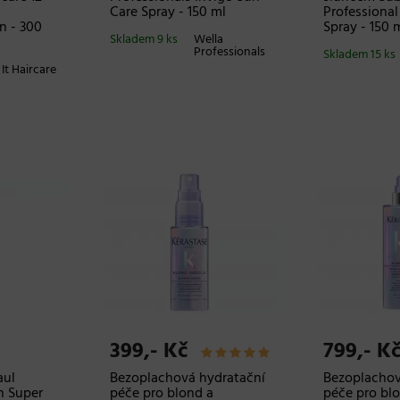
Care Spray - 150 ml
Professional
n - 300
Spray - 150 
Skladem 9 ks
Wella
Professionals
Skladem 15 ks
It Haircare
399,- Kč
799,- K
aul
Bezoplachová hydratační
Bezoplachov
h Super
péče pro blond a
péče pro bl