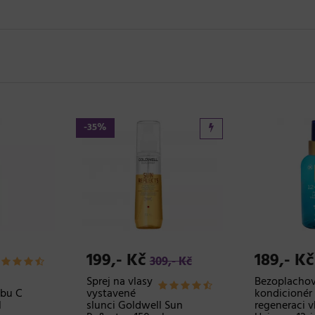
-35%
199,- Kč
189,- Kč
309,- Kč
Sprej na vlasy
Bezoplacho
ibu C
vystavené
kondicionér
l
slunci Goldwell Sun
regeneraci vl