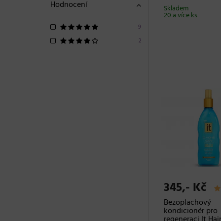
Hodnocení
Skladem
20 a více ks
9
2
345,- Kč
Bezoplachový
kondicionér pro
regeneraci It Hai