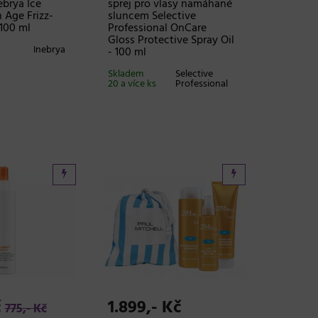
ebrya Ice
sprej pro vlasy namáhané
 Age Frizz-
sluncem Selective
 100 ml
Professional OnCare
Gloss Protective Spray Oil
Inebrya
- 100 ml
Skladem
Selective
20 a více ks
Professional
č
1.899,- Kč
775,- Kč