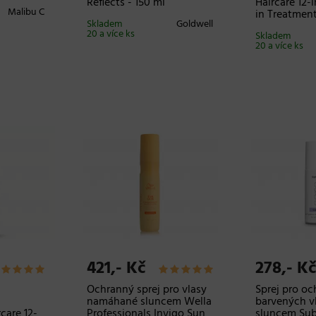
Reflects - 150 ml
Haircare 12-
Malibu C
in Treatment
Skladem
Goldwell
20 a více ks
Skladem
20 a více ks
421,- Kč
278,- Kč
Ochranný sprej pro vlasy
Sprej pro oc
namáhané sluncem Wella
barvených v
rcare 12-
Professionals Invigo Sun
sluncem Sub