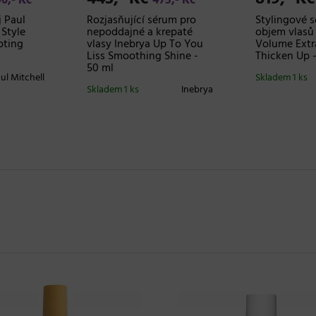
90,- Kč
475,- Kč
 Paul
Rozjasňující sérum pro
Stylingové 
 Style
nepoddajné a krepaté
objem vlasů 
pting
vlasy Inebrya Up To You
Volume Extr
Liss Smoothing Shine -
Thicken Up -
50 ml
ul Mitchell
Skladem 1 ks
Skladem 1 ks
Inebrya