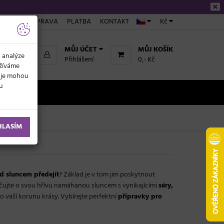
ÁKUPU
DOPRAVA
PLATBA
KONTAKT
Kč
MŮJ ÚČET
MŮJ KOŠÍK
k analýze
Přihlášení
0,- Kč
užíváme
daje mohou
ku
NOVINKY
HLASÍM
d sluncem předejít
? Základ je v tom jim poskytnout
ečujte o svou hřívu namáhanou sluncem s vynikajícími
séry,
o vaší korunu krásy. Vybírejte perfektní
přípravky pro