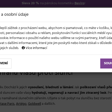
Sleva 20 %
na pánskou kosmetiku
Beviro
!
7
O NÁS
VŠE O N
 a osobní údaje
lepší zážitek z procházení webu, abychom si pamatovali, co máte v košíku, 
sti, personalizaci obsahu a reklam, poskytování funkcí sociálních médií vy
ookie. Informace o použití našeho webu sdílíme se svými partnery, kteří ú
t s dalšími informacemi, které jste jim poskytli nebo které získali v důsled
NOVĚ
EVY
LÉTO A VLASY
AKCE
ZNAČKY
DÁRKY
 jejich služeb.
Více informací
na vlasů proti slunci
VENÍ
SOU
hranu vlasů proti slunci
iv. Dochází k jejich
vysoušení, blednutí a lámání
. Jak
poškození vlasů pře
ed sluncem vaše vlasy
hydratují, regenerují a navrací jim ztracený lesk
. P
y namáhané slunečním zářením. Užijete si tak pobyt na sluníčku bez starostí 
tase Paris
,
Artégo
,
Goldwell
a dalších.