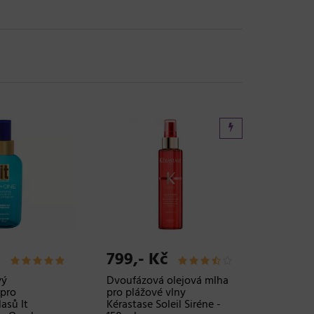
799,- Kč
vý
Dvoufázová olejová mlha
 pro
pro plážové vlny
asů It
Kérastase Soleil Siréne -