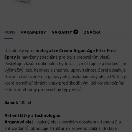
POPIS
PARAMETRY
VARIANTY
ZNAČKA
9
Ultralehký sprej
Inebrya Ice Cream Argan Age Frizz-Free
Spray
je navržený speciálně pro boj s krepatěním vlasů.
Poskytuje vlasům dokonalou hydrataci, změkčuje je a dodává jim
výjimečný lesk, hebkost a snadnou upravitelnost. Sprej obsahuje
složení obohacené o arganový olej, makadamiový olej a UV filtry,
které pomáhají chránit vlasy před škodlivými účinky slunečního
záření. Je vhodný pro všechny typy vlasů.
Balení:
100 ml
Aktivní látky a technologie:
Arganový olej
- vzácný olej s vysokým obsahem vitamínu E a
antioxidantů, obnovuje strukturu vlasového vlákna, dodává