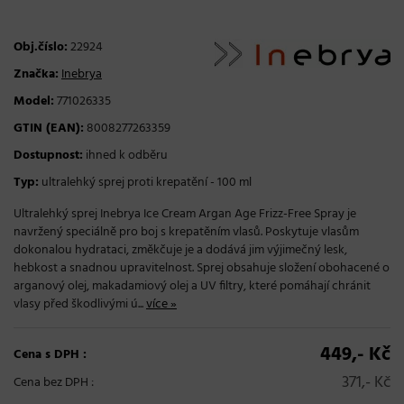
Obj.číslo:
22924
Značka:
Inebrya
Model:
771026335
GTIN (EAN):
8008277263359
Dostupnost:
ihned k odběru
Typ:
ultralehký sprej proti krepatění - 100 ml
Ultralehký sprej Inebrya Ice Cream Argan Age Frizz-Free Spray je
navržený speciálně pro boj s krepatěním vlasů. Poskytuje vlasům
dokonalou hydrataci, změkčuje je a dodává jim výjimečný lesk,
hebkost a snadnou upravitelnost. Sprej obsahuje složení obohacené o
arganový olej, makadamiový olej a UV filtry, které pomáhají chránit
vlasy před škodlivými ú...
více »
449,- Kč
Cena s DPH :
371,- Kč
Cena bez DPH :