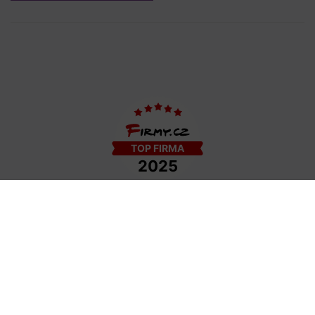
COPYRIGHT © 2009−2026 DETAIL - HAIR STYLE S.R.O. | TEMPLATE BY
COLORLIB