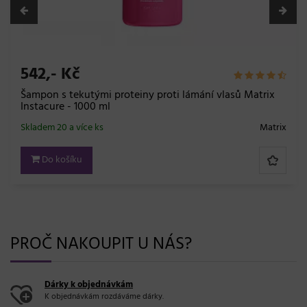
Kč
421,- 
tekutými proteiny proti lámání vlasů Matrix
Ochranný 
 - 1000 ml
Profession
a více ks
Matrix
Skladem 11 
šíku
Do ko
PROČ NAKOUPIT U NÁS?
Dárky k objednávkám
K objednávkám rozdáváme dárky.