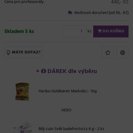
440,- Kč
Cena pro profesionály
:
Možnosti doručení (od 59,- Kč)
Skladem 5 ks
ks
DO KOŠÍKU
MÁTE DOTAZ?
+
DÁREK dle výběru
Haribo Goldbären Medvídci - 10g
NEBO
Bílý cukr Svět kadeřnictví.cz 4 g - 2 ks