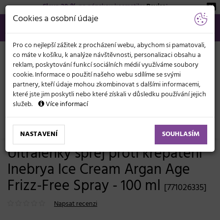
Sleva 20 %
na pánskou kosmetiku
Beviro
!
KATEGORIE
Cookies a osobní údaje
566 440 099
info@svetkadernictvi.cz
Po−pá: 8−17
Vše o nákupu
Kč
MENU
Pro co nejlepší zážitek z procházení webu, abychom si pamatovali,
co máte v košíku, k analýze návštěvnosti, personalizaci obsahu a
reklam, poskytování funkcí sociálních médií využíváme soubory
cookie. Informace o použití našeho webu sdílíme se svými
partnery, kteří údaje mohou zkombinovat s dalšími informacemi,
které jste jim poskytli nebo které získali v důsledku používání jejich
služeb.
Více informací
Vlasová kosmetika
Sérum, mléka, spreje
Ochrana vlasů proti slunci
NASTAVENÍ
SOUHLASÍM
Ultralehký sprej proti krepatění
Inebrya Ice Cream Argan Age
Frizz-Free Spray - 100 ml
[771026335]
Napsat recenzi