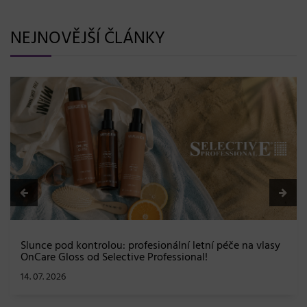
NEJNOVĚJŠÍ ČLÁNKY
BLONDME přichází s novou érou blond: lesk, glow efekt
a maximální péče bez kompromisů
08. 06. 2026