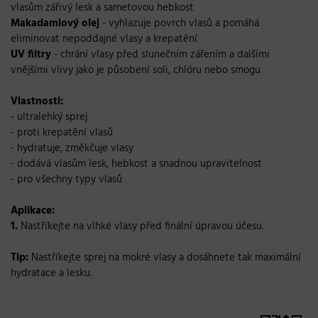
vlasům zářivý lesk a sametovou hebkost
Makadamiový olej
- vyhlazuje povrch vlasů a pomáhá
eliminovat nepoddajné vlasy a krepatění
UV filtry
- chrání vlasy před slunečním zářením a dalšími
vnějšími vlivy jako je působení soli, chlóru nebo smogu
Vlastnosti:
- ultralehký sprej
- proti krepatění vlasů
- hydratuje, změkčuje vlasy
- dodává vlasům lesk, hebkost a snadnou upravitelnost
- pro všechny typy vlasů
Aplikace:
1.
Nastříkejte na vlhké vlasy před finální úpravou účesu.
Tip:
Nastříkejte sprej na mokré vlasy a dosáhnete tak maximální
hydratace a lesku.