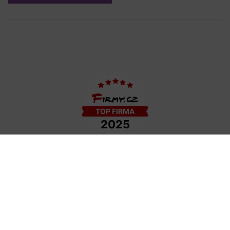
COPYRIGHT © 2009−2026 DETAIL - HAIR STYLE S.R.O. | TEMPLATE BY