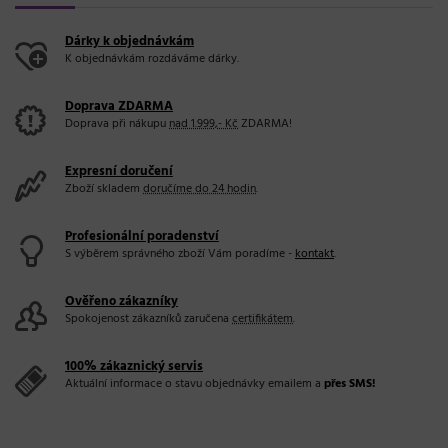
Dárky k objednávkám
K objednávkám rozdáváme dárky.
Doprava ZDARMA
Doprava při nákupu
nad 1.999,- Kč
ZDARMA!
Expresní doručení
Zboží skladem
doručíme do 24 hodin
.
Profesionální poradenství
S výběrem správného zboží Vám poradíme -
kontakt
.
Ověřeno zákazníky
Spokojenost zákazníků zaručena
certifikátem
.
100% zákaznický servis
Aktuální informace o stavu objednávky emailem a
přes SMS!