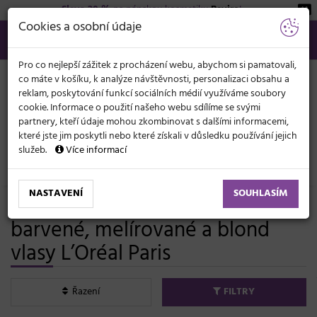
Sleva 20 %
na pánskou kosmetiku
Beviro
!
KATEGORIE
Cookies a osobní údaje
566 440 099
info@svetkadernictvi.cz
Po−pá: 8−17
Vše o nákupu
Kč
MENU
Pro co nejlepší zážitek z procházení webu, abychom si pamatovali,
co máte v košíku, k analýze návštěvnosti, personalizaci obsahu a
reklam, poskytování funkcí sociálních médií využíváme soubory
cookie. Informace o použití našeho webu sdílíme se svými
partnery, kteří údaje mohou zkombinovat s dalšími informacemi,
které jste jim poskytli nebo které získali v důsledku používání jejich
služeb.
Více informací
Vlasová kosmetika
Šampony
NASTAVENÍ
SOUHLASÍM
Profesionální šampony pro
barvené, melírované a blond
vlasy L’Oréal Paris
Řazení
FILTRY