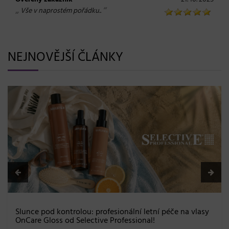
„
“
Vše v naprostém pořádku..
NEJNOVĚJŠÍ ČLÁNKY
BLONDME přichází s novou érou blond:
a maximální péče bez kompromisů
08. 06. 2026
tní péče na vlasy
!