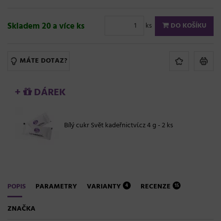
Skladem 20 a více ks
ks
DO KOŠÍKU
MÁTE DOTAZ?
+
DÁREK
Bílý cukr Svět kadeřnictví.cz 4 g - 2 ks
POPIS
PARAMETRY
VARIANTY
RECENZE
4
15
ZNAČKA