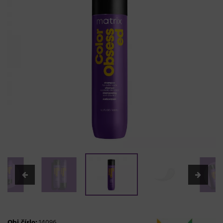
Obj.číslo:
14096