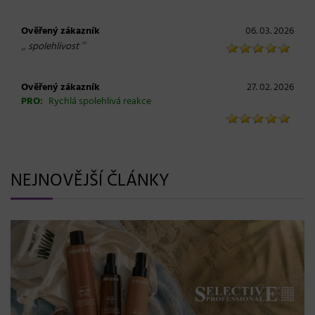
Ověřený zákazník
06. 03. 2026
„
“
spolehlivost
Ověřený zákazník
27. 02. 2026
PRO:
Rychlá spolehlivá reakce
NEJNOVĚJŠÍ ČLÁNKY
BLONDME přichází s novou érou blond: lesk, glow efekt
a maximální péče bez kompromisů
08. 06. 2026