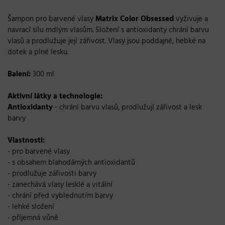
Šampon pro barvené vlasy
Matrix Color Obsessed
vyživuje a
navrací sílu mdlým vlasům. Složení s antioxidanty chrání barvu
vlasů a prodlužuje její zářivost. Vlasy jsou poddajné, hebké na
dotek a plné lesku.
Balení:
300 ml
Aktivní látky a technologie:
Antioxidanty
- chrání barvu vlasů, prodlužují zářivost a lesk
barvy
Vlastnosti:
- pro barvené vlasy
- s obsahem blahodárných antioxidantů
- prodlužuje zářivosti barvy
- zanechává vlasy lesklé a vitální
- chrání před vyblednutím barvy
- lehké složení
- příjemná vůně