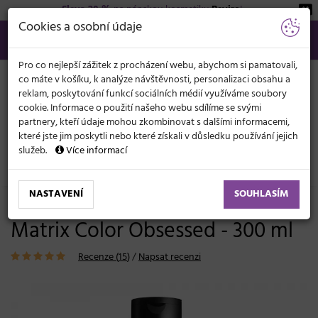
Sleva 20 %
na pánskou kosmetiku
Beviro
!
KATEGORIE
Cookies a osobní údaje
566 440 099
info@svetkadernictvi.cz
Po−pá: 8−17
Vše o nákupu
Kč
MENU
Pro co nejlepší zážitek z procházení webu, abychom si pamatovali,
co máte v košíku, k analýze návštěvnosti, personalizaci obsahu a
reklam, poskytování funkcí sociálních médií využíváme soubory
cookie. Informace o použití našeho webu sdílíme se svými
partnery, kteří údaje mohou zkombinovat s dalšími informacemi,
které jste jim poskytli nebo které získali v důsledku používání jejich
služeb.
Více informací
Vlasová kosmetika
Šampony
Barvené, melírované a blond
NASTAVENÍ
SOUHLASÍM
Šampon pro barvené vlasy
Matrix Color Obsessed - 300 ml
Recenze (
15
)
/
Napsat recenzi