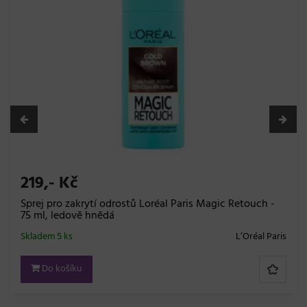
Kč
756,- 
zakrytí odrostů Loréal Paris Magic Retouch -
Náhradní 
dově hnědá
Skladem 9 
ks
L’Oréal Paris
Do ko
šíku