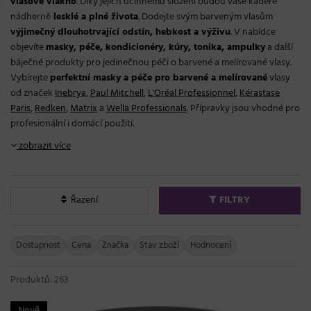
vlasové vlákno
. Díky jejich účinnému složení budou vaše kadeře
nádherně
lesklé a plné života
. Dodejte svým barveným vlasům
výjimečný dlouhotrvající odstín, hebkost a výživu
. V nabídce
objevíte
masky, péče, kondicionéry, kúry, tonika, ampulky
a další
báječné produkty pro jedinečnou péči o barvené a melírované vlasy.
Vybírejte
perfektní masky a péče pro barvené a melírované
vlasy
od značek
Inebrya
,
Paul Mitchell
,
L'Oréal Professionnel
,
Kérastase
Paris
,
Redken
,
Matrix
a
Wella Professionals
. Přípravky jsou vhodné pro
profesionální i domácí použití.
zobrazit více
Řazení
FILTRY
Dostupnost
Cena
Značka
Stav zboží
Hodnocení
Produktů: 263
Nově