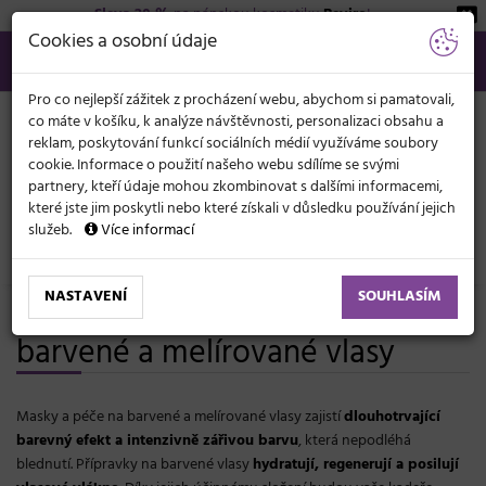
Sleva 20 %
na pánskou kosmetiku
Beviro
!
KATEGORIE
Cookies a osobní údaje
566 440 099
info@svetkadernictvi.cz
Po−pá: 8−17
Vše o nákupu
Kč
MENU
Pro co nejlepší zážitek z procházení webu, abychom si pamatovali,
co máte v košíku, k analýze návštěvnosti, personalizaci obsahu a
reklam, poskytování funkcí sociálních médií využíváme soubory
cookie. Informace o použití našeho webu sdílíme se svými
partnery, kteří údaje mohou zkombinovat s dalšími informacemi,
které jste jim poskytli nebo které získali v důsledku používání jejich
služeb.
Více informací
Vlasová kosmetika
Masky a péče
NASTAVENÍ
SOUHLASÍM
Profesionální masky a péče pro
barvené a melírované vlasy
Masky a péče na barvené a melírované vlasy zajistí
dlouhotrvající
barevný efekt a intenzivně zářivou barvu
, která nepodléhá
blednutí. Přípravky na barvené vlasy
hydratují, regenerují a posilují