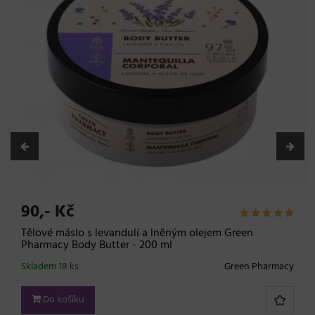
Hy
Su
ml
Skl
0,- Kč
lové máslo s levandulí a lněným olejem Green
armacy Body Butter - 200 ml
adem 18 ks
Green Pharmacy
Do košíku