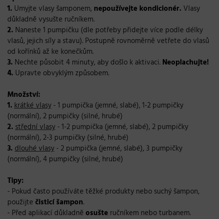
1.
Umyjte vlasy šamponem,
nepoužívejte kondicionér.
Vlasy
důkladně vysušte ručníkem.
2.
Naneste 1 pumpičku
(dle potřeby přidejte více podle délky
vlasů, jejich síly a stavu). Postupně rovnoměrně vetřete do vlasů
od kořínků až ke konečkům.
3.
Nechte působit 4 minuty, aby došlo k aktivaci.
Neoplachujte!
4.
Upravte obvyklým způsobem.
Množství:
1.
krátké vlasy
- 1 pumpička (jemné, slabé), 1-2 pumpičky
(normální), 2 pumpičky (silné, hrubé)
2.
střední vlasy
- 1-2 pumpička (jemné, slabé), 2 pumpičky
(normální), 2-3 pumpičky (silné, hrubé)
3.
dlouhé vlasy
- 2 pumpička (jemné, slabé), 3 pumpičky
(normální), 4 pumpičky (silné, hrubé)
Tipy:
- Pokud často používáte těžké produkty nebo suchý šampon,
použijte
čisticí šampon
.
- Před aplikací důkladně
osušte
ručníkem nebo turbanem.