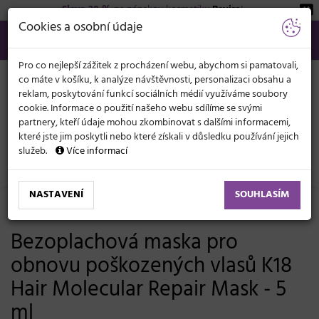
Sleva 20 %
na pánskou kosmetiku
Beviro
!
KATEGORIE
Cookies a osobní údaje
566 440 099
info@svetkadernictvi.cz
Po−pá: 8−17
Vše o nákupu
Kč
MENU
Pro co nejlepší zážitek z procházení webu, abychom si pamatovali,
co máte v košíku, k analýze návštěvnosti, personalizaci obsahu a
reklam, poskytování funkcí sociálních médií využíváme soubory
cookie. Informace o použití našeho webu sdílíme se svými
partnery, kteří údaje mohou zkombinovat s dalšími informacemi,
které jste jim poskytli nebo které získali v důsledku používání jejich
služeb.
Více informací
Vlasová kosmetika
Masky a péče
Lámavé vlasy
NASTAVENÍ
SOUHLASÍM
Poslední šance
Bezoplachová maska pro
obnovu poškozených vlasů K18
Hair Molecular Repair Mask - 5
ml