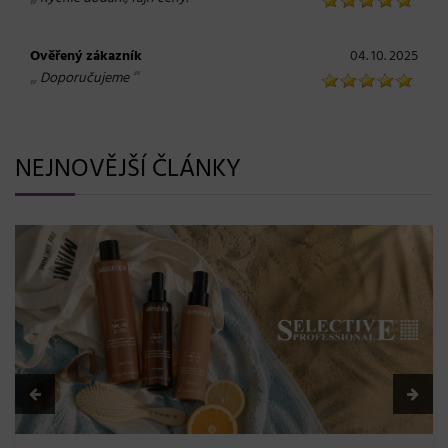
Ověřený zákazník
04. 10. 2025
„
“
Doporučujeme
NEJNOVĚJŠÍ ČLÁNKY
BLONDME přichází s novou érou blond: lesk, glow efekt
a maximální péče bez kompromisů
08. 06. 2026