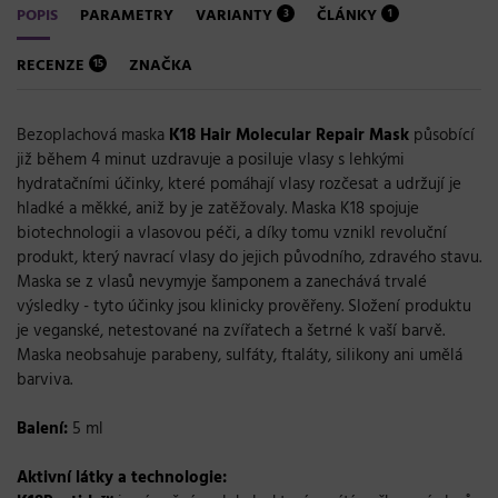
POPIS
PARAMETRY
VARIANTY
ČLÁNKY
3
1
RECENZE
ZNAČKA
15
Bezoplachová maska
K18 Hair Molecular Repair Mask
působící
již během 4 minut uzdravuje a posiluje vlasy s lehkými
hydratačními účinky, které pomáhají vlasy rozčesat a udržují je
hladké a měkké, aniž by je zatěžovaly. Maska K18 spojuje
biotechnologii a vlasovou péči, a díky tomu vznikl revoluční
produkt, který navrací vlasy do jejich původního, zdravého stavu.
Maska se z vlasů nevymyje šamponem a zanechává trvalé
výsledky - t
yto účinky jsou klinicky prověřeny.
Složení produktu
je veganské, netestované na zvířatech a šetrné k vaší barvě.
Maska neobsahuje parabeny, sulfáty, ftaláty, silikony ani umělá
barviva.
Balení:
5 ml
Aktivní látky a technologie: