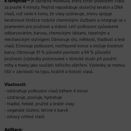
K18Peptide™
je zázračná molekula, která zvrátí poškození vlasů
za pouhé 4 minuty.
P
eptid
napodobuje skute
č
n
ý
keratin a DNA
vlasů, což vede k tomu, že vlasy
uzdravuje,
znovu spojuje
keratinové
ř
et
ě
zce rozbité chemick
ý
mi slu
ž
bami
a integruje se s
pramenem pro pru
ž
nost a stálost.
Léčí poškození způsobené
odbarvováním, barvou, chemickými látkami, tepelným a
mechanickým stylingem. Obnovuje sílu, měkkost, hladkost a lesk
vlasů. Eliminuje poškození, roztřepené konce a snižuje blednutí
barvy. Obnovuje 91 % původní pevnosti a 94 % původní
pružnosti (v
ýsledky pozorované v klinické studii při použití
mlhy a masky jako součásti bělícího ošetření. Výsledky se mohou
lišit v závislosti na typu, kvalitě a historii vlasů.
Vlastnosti:
- odstraňuje poškození vlasů během 4 minut
- uzdravuje, posiluje, hydratuje
- hladké, hebké, pružné a lesklé vlasy
- veganské složení, šetrné k barvě
- zdravý vzhled vlasů
Aplikace: