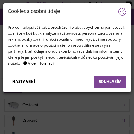
Sleva 20 %
na pánskou kosmetiku
Beviro
!
KATEGORIE
Cookies a osobní údaje
566 440 099
info@svetkadernictvi.cz
Po−pá: 8−17
Vše o nákupu
Kč
MENU
Pro co nejlepší zážitek z procházení webu, abychom si pamatovali,
co máte v košíku, k analýze návštěvnosti, personalizaci obsahu a
reklam, poskytování funkcí sociálních médií využíváme soubory
cookie. Informace o použití našeho webu sdílíme se svými
partnery, kteří údaje mohou zkombinovat s dalšími informacemi,
které jste jim poskytli nebo které získali v důsledku používání jejich
služeb.
Více informací
Kadeřnické potřeby
Kartáče
NASTAVENÍ
SOUHLASÍM
Kartáče na vlasy Sibel
Cestovní
3
Dřevěné
15