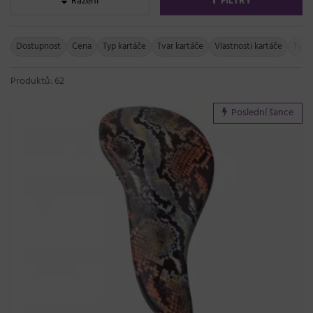
Řazení
FILTRY
Dostupnost
Cena
Typ kartáče
Tvar kartáče
Vlastnosti kartáče
Typ š
Produktů: 62
Poslední šance