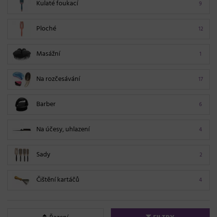
Kulaté foukací
9
Ploché
12
Masážní
1
Na rozčesávání
17
Barber
6
Na účesy, uhlazení
4
Sady
2
Čištění kartáčů
4