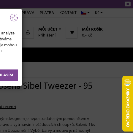
ÁKUPU
DOPRAVA
PLATBA
KONTAKT
Kč
MŮJ ÚČET
MŮJ KOŠÍK
k analýze
Přihlášení
0,- Kč
užíváme
daje mohou
ku
NOVINKY
HLASÍM
osená Sibel Tweezer - 95
t recenzi
evným designem je nepostradatelným pomocníkem v
avu a vytrhávání nežádoucích chloupků. Balení: 1 ks
 3 mm Upozornění: Výběr barvy a motivu je náhodný!