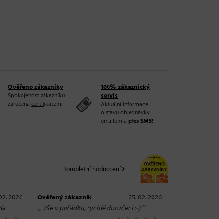
Ověřeno zákazníky
100% zákaznický
Spokojenost zákazníků
servis
zaručena
certifikátem
.
Aktuální informace
o stavu objednávky
emailem a
přes SMS!
Kompletní hodnocení
02. 2026
Ověřený zákazník
25. 02. 2026
„
“
la
Vše v pořádku, rychlé doručení :-)