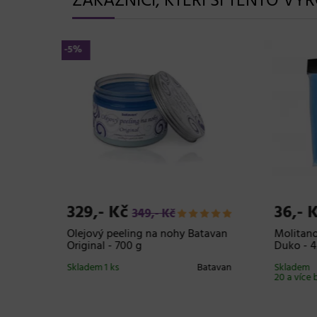
ZÁKAZNÍCI, KTEŘÍ SI TENTO VÝ
349,- Kč
101
loty XL
Kartáč s nylonovými a kančími
Kartá
štětinami Olivia Garden
nylon
Fingerbrush On the Go
Profe
DUKO
Smooth&Style - černý
Sklade
Skladem 13 ks
Olivia Garden