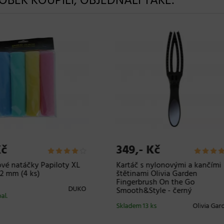
ROBEK KOUPILI, OBJEDNALI TAKÉ:
,- Kč
187,- Kč
č na vlasy s kančími a
Sada gumiček do vlasů
ovými štětinami Eurostil
Invisibobble Twistar Oasis 
ssional - černý
Braids - 3 ks
m 13 ks
Eurostil
Skladem 1 bal.
Invis
Professional