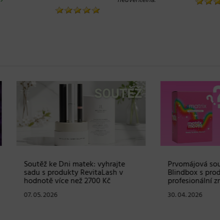
“
neuvěřitelná.
ž ke Dni matek: vyhrajte
Prvomájová soutěž – vyhraj
s produkty RevitaLash v
Blindbox s produkty od
tě více než 2700 Kč
profesionální značky Matrix
. 2026
30. 04. 2026