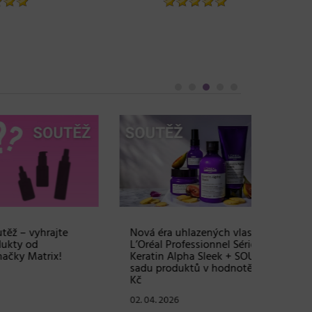
te
Nová éra uhlazených vlasů:
Objem, 
L’Oréal Professionnel Série Expert
vlasy – 
!
Keratin Alpha Sleek + SOUTĚŽ o
Grow Fu
sadu produktů v hodnotě 2380
24. 03. 2
Kč
02. 04. 2026