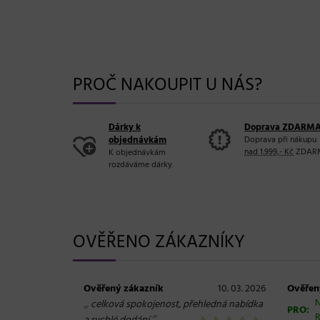
PROČ NAKOUPIT U NÁS?
Dárky k
Doprava ZDARM
objednávkám
Doprava při nákupu
nad 1.999,- Kč
ZDAR
K objednávkám
rozdáváme dárky.
OVĚŘENO ZÁKAZNÍKY
Ověřený zákazník
10. 03. 2026
Ověřen
„
N
celková spokojenost, přehledná nabídka
PRO:
R