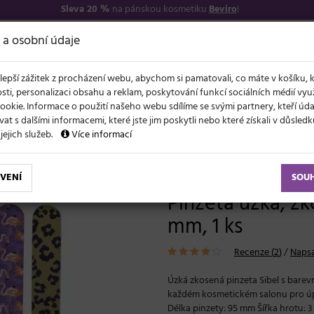
Sleva 20 %
na pánskou kosmetiku
Beviro
!
7
O NÁS
VŠE O N
 a osobní údaje
lepší zážitek z procházení webu, abychom si pamatovali, co máte v košíku, 
sti, personalizaci obsahu a reklam, poskytování funkcí sociálních médií vy
ookie. Informace o použití našeho webu sdílíme se svými partnery, kteří ú
t s dalšími informacemi, které jste jim poskytli nebo které získali v důsled
NOVĚ
EVY
LÉTO A VLASY
AKCE
ZNAČKY
DÁRKY
 jejich služeb.
Více informací
 pomůcky
Pinzeta úzká, zkosená Sibel Tweezer - 95 mm, 1 ks
VENÍ
SOU
Pinzeta úzká, zk
mm, 1 ks
Recenze (
2
)
/
Napsa
Úzká zkosená pinzeta Sibel s bar
každém kosmetickém salonu pro úpr
Délka pinzety: 95 mm Šířka hrotu: