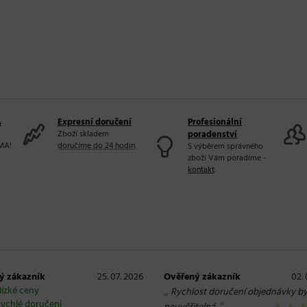
A
Expresní doručení
Profesionální
Zboží skladem
poradenství
MA!
doručíme do 24 hodin
.
S výběrem správného
zboží Vám poradíme -
kontakt
.
ý zákazník
25. 07. 2026
Ověřený zákazník
02. 
ízké ceny
„
Rychlost doručení objednávky by
ychlé doručení