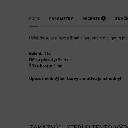
POPIS
PARAMETRY
RECENZE
ZNAČ
2
Úzká zkosená pinzeta
Sibel
s barevným designem je n
Balení:
1 ks
Délka pinzety:
95 mm
Šířka hrotu:
3 mm
Upozornění: Výběr barvy a motivu je náhodný!