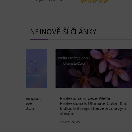
“
a rychlé dodání
NEJNOVĚJŠÍ ČLÁNKY
Shampoo:
Profesionální péče Wella
Soutě
ové
Professionals Ultimate Color: Klíč
sadu 
stou
k dlouhotrvající barvě a zdravým
hodno
vlasům!
07. 05
15. 05. 2026