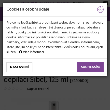
Sleva 20 %
na pánskou kosmetiku
Beviro
!
KATEGORIE
Cookies a osobní údaje
566 440 099
info@svetkadernictvi.cz
Po−pá: 8−17
Vše o nákupu
Kč
MENU
Pro co nejlepší zážitek z procházení webu, abychom si pamatovali,
co máte v košíku, k analýze návštěvnosti, personalizaci obsahu a
reklam, poskytování funkcí sociálních médií využíváme soubory
cookie. Informace o použití našeho webu sdílíme se svými
partnery, kteří údaje mohou zkombinovat s dalšími informacemi,
které jste jim poskytli nebo které získali v důsledku používání jejich
služeb.
Více informací
Kosmetické potřeby
Depilace, epilace
Ostatní
NASTAVENÍ
SOUHLASÍM
Olej pro odstranění vosku po
depilaci Sibel, 125 ml
[7410600]
Napsat recenzi