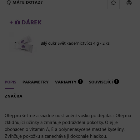
MÁTE DOTAZ?
+
DÁREK
Bílý cukr Svět kadeřnictví.cz 4 g - 2 ks
POPIS
PARAMETRY
VARIANTY
SOUVISEJÍCÍ
2
3
ZNAČKA
Olej pro šetrné a snadné odstranění vosku po depilaci. Olej má
zklidňující účinky a zmírňuje podráždění pokožky. Olej je
obohacen o vitamín A, E a polynenasycené mastné kyseliny.
Zvlhčuje pokožku a zanechává ji dokonale hladkou.