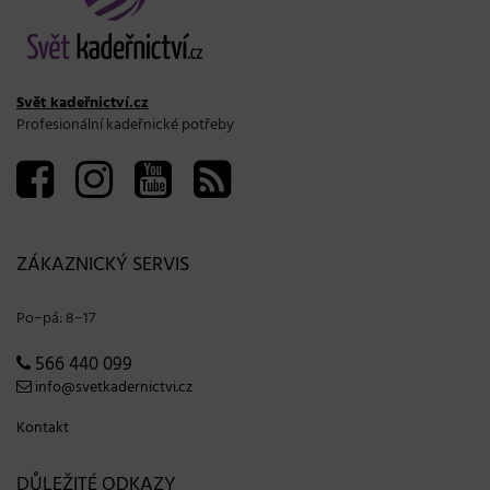
Svět kadeřnictví.cz
Profesionální kadeřnické potřeby
ZÁKAZNICKÝ SERVIS
Po−pá: 8−17
566 440 099
info@svetkadernictvi.cz
Kontakt
DŮLEŽITÉ ODKAZY