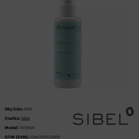
Obj.číslo:
8161
Značka:
Sibel
Model:
7410600
GTIN (EAN):
3584250025800