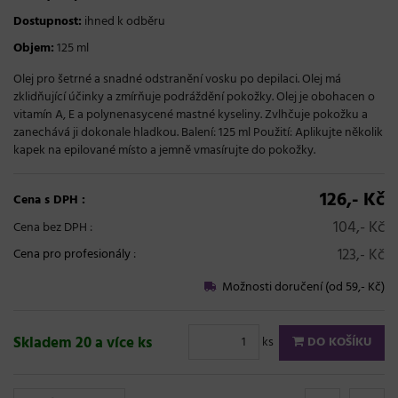
Dostupnost:
ihned k odběru
Objem:
125 ml
Olej pro šetrné a snadné odstranění vosku po depilaci. Olej má
zklidňující účinky a zmírňuje podráždění pokožky. Olej je obohacen o
vitamín A, E a polynenasycené mastné kyseliny. Zvlhčuje pokožku a
zanechává ji dokonale hladkou. Balení: 125 ml Použití: Aplikujte několik
kapek na epilované místo a jemně vmasírujte do pokožky.
126,- Kč
Cena s DPH :
104,- Kč
Cena bez DPH :
123,- Kč
Cena pro profesionály
:
Možnosti doručení (od 59,- Kč)
Skladem 20 a více ks
ks
DO KOŠÍKU