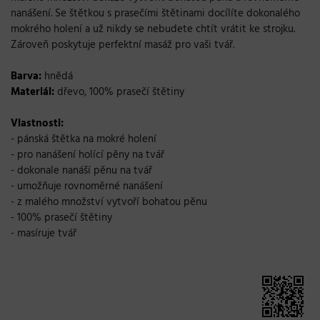
nanášení. Se štětkou s prasečími štětinami docílíte dokonalého
mokrého holení a už nikdy se nebudete chtít vrátit ke strojku.
Zároveň poskytuje perfektní masáž pro vaši tvář.
Barva:
hnědá
Materiál:
dřevo, 100% prasečí štětiny
Vlastnosti:
- pánská štětka na mokré holení
- pro nanášení holící pěny na tvář
- dokonale nanáší pěnu na tvář
- umožňuje rovnoměrné nanášení
- z malého množství vytvoří bohatou pěnu
- 100% prasečí štětiny
- masíruje tvář