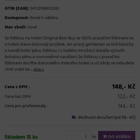
GTIN (EAN):
5412058802263
Dostupnost:
ihned k odběru
Stav zboží:
nové
Se štětkou na holení Original Best Buy se 100% prasečími štětinami se
z holení stane dokonalý prožitek. Jen pravý gentleman se holí klasicky
a nanáší holící pěnu štětkou. I z malého množství dokáže vytvořit
bohatou pěnu a rovnoměrné nanášení. Se štětkou s prasečími
štětinami docílíte dokonalého mokrého holení a už nikdy se nebudete
chtít vrátit ke ...
více »
148,- Kč
Cena s DPH :
122,- Kč
Cena bez DPH :
144,- Kč
Cena pro profesionály
:
Možnosti doručení (od 59,- Kč)
Skladem 15 ks
ks
DO KOŠÍKU