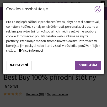
Sleva 20 %
na pánskou kosmetiku
Beviro
!
KATEGORIE
Cookies a osobní údaje
566 440 099
info@svetkadernictvi.cz
Po−pá: 8−17
Vše o nákupu
Kč
MENU
Pro co nejlepší zážitek z procházení webu, abychom si pamatovali,
co máte v košíku, k analýze návštěvnosti, personalizaci obsahu a
reklam, poskytování funkcí sociálních médií využíváme soubory
cookie. Informace o použití našeho webu sdílíme se svými
partnery, kteří údaje mohou zkombinovat s dalšími informacemi,
které jste jim poskytli nebo které získali v důsledku používání jejich
služeb.
Více informací
Holičství (Barber)
Štětky a misky na holení
NASTAVENÍ
SOUHLASÍM
Pánská štětka na holení Original
Best Buy 100% přírodní štětiny
[8451131]
Recenze (
10
)
/
Napsat recenzi