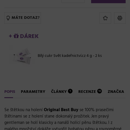
MÁTE DOTAZ?
+
DÁREK
Bílý cukr Svět kadeřnictví.cz 4 g - 2 ks
POPIS
PARAMETRY
ČLÁNKY
RECENZE
ZNAČKA
1
10
Se štětkou na holení
Original Best Buy
se 100% prasečími
štětinami se z holení stane dokonalý prožitek. Jen pravý
gentleman se holí klasicky a nanáší holící pěnu štětkou. I z
malého množství dokáže vytvořit bohatou pěnu a rovnoměrné