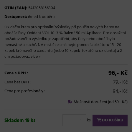
GTIN (EAN):
5412058156304
Dostupnost:
ihned k odběru
Oxidační krém pro optimální výsledky při použití nových barev na
obočí a řasy. Oxidant VOL 10: 3 % Balení: 50 ml Aplikace: Pro dosažení
požadovaného výsledku je zapotřebí, aby řasy nebo obočí bylo
nemastné a suché. 1. V mističce smíchejte pomocí aplikátoru 15 - 20
kapek krémového oxidantu (nebo 10 kapek tekutého oxidantu) a 2
cm požadova...
více »
96,- Kč
Cena s DPH :
79,- Kč
Cena bez DPH :
94,- Kč
Cena pro profesionály
:
Možnosti doručení (od 59,- Kč)
Skladem 19 ks
ks
DO KOŠÍKU