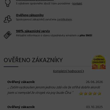
S výběrem správného zboží Vám poradíme -
kontakt
.
Ověřeno zákazníky
Spokojenost zákazníků zaručena
certifikátem
.
100% zákaznický servis
Aktuální informace o stavu objednávky emailem a
přes SMS!
OVĚŘENO ZÁKAZNÍKY
Kompletní hodnocení
Ověřený zákazník
26. 06. 2026
„
Zatím vyzkoušen jenom jednou zdá vše že stříhá dobře akorát
“
jsem si nemyslel že strojek na psy bude Čína
Ověřený zákazník
03. 10. 2025