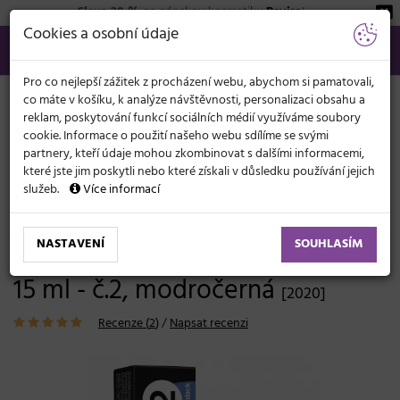
Sleva 20 %
na pánskou kosmetiku
Beviro
!
KATEGORIE
Cookies a osobní údaje
566 440 099
info@svetkadernictvi.cz
Po−pá: 8−17
Vše o nákupu
Kč
MENU
Pro co nejlepší zážitek z procházení webu, abychom si pamatovali,
co máte v košíku, k analýze návštěvnosti, personalizaci obsahu a
reklam, poskytování funkcí sociálních médií využíváme soubory
cookie. Informace o použití našeho webu sdílíme se svými
partnery, kteří údaje mohou zkombinovat s dalšími informacemi,
které jste jim poskytli nebo které získali v důsledku používání jejich
služeb.
Více informací
Kosmetické potřeby
Řasy a obočí
Barvy na řasy a obočí
NASTAVENÍ
SOUHLASÍM
Barva na obočí a řasy RefectoCil
15 ml - č.2, modročerná
[2020]
Recenze (
2
)
/
Napsat recenzi