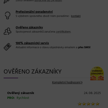
Zboží skladem
doručíme do 24 hodin
.
Profesionální poradenství
S výběrem správného zboží Vám poradíme -
kontakt
.
Ověřeno zákazníky
Spokojenost zákazníků zaručena
certifikátem
.
100% zákaznický servis
Aktuální informace o stavu objednávky emailem a
přes SMS!
OVĚŘENO ZÁKAZNÍKY
Kompletní hodnocení
Ověřený zákazník
24. 08. 2025
PRO:
Rychlost