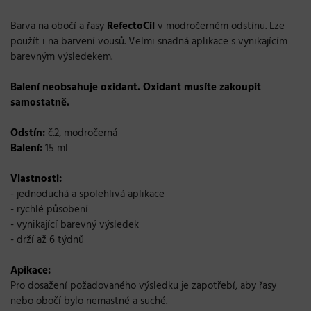
Barva na obočí a řasy
RefectoCil
v modročerném odstínu. Lze
použít i na barvení vousů. Velmi snadná aplikace s vynikajícím
barevným výsledekem.
Balení neobsahuje oxidant. Oxidant musíte zakoupit
samostatně.
Odstín:
č.2, modročerná
Balení:
15 ml
Vlastnosti:
- jednoduchá a spolehlivá aplikace
- rychlé působení
- vynikající barevný výsledek
- drží až 6 týdnů
Apikace:
Pro dosažení požadovaného výsledku je zapotřebí, aby řasy
nebo obočí bylo nemastné a suché.