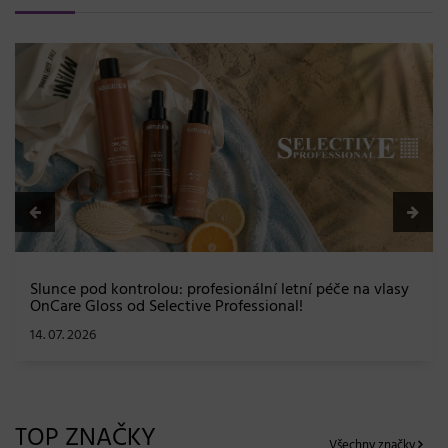
BLONDME přichází s novou érou blond: lesk, glow efekt
a maximální péče bez kompromisů
08. 06. 2026
TOP ZNAČKY
Všechny značky