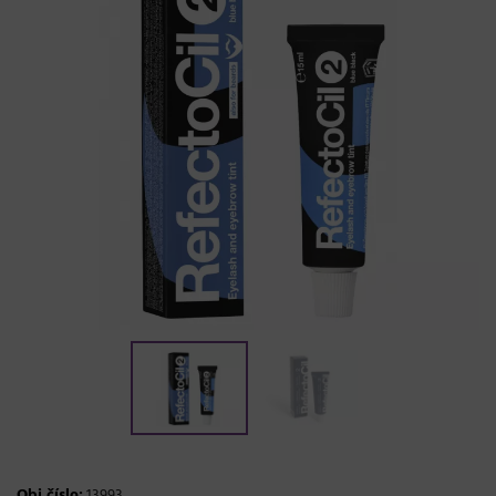
Obj.číslo:
13993