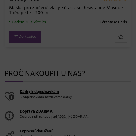
 vlasy Kérastase Resistance Masque
Kadeřnický plánov
ml
Skladem 7 ks
Kérastase Paris
Do košíku
PROČ NAKOUPIT U NÁS?
Dárky k objednávkám
K objednávkám rozdáváme dárky.
Doprava ZDARMA
Doprava při nákupu
nad 1.999,- Kč
ZDARMA!
Expresní doručení