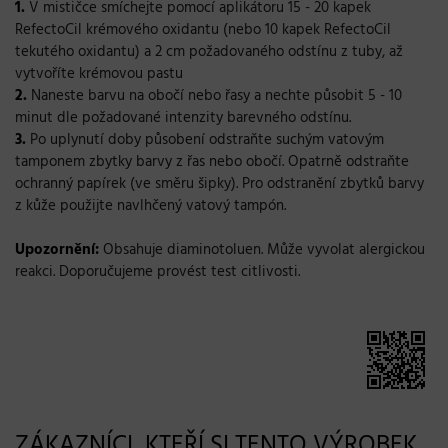
1.
V mističce smíchejte pomocí aplikátoru 15 - 20 kapek
RefectoCil krémového oxidantu (nebo 10 kapek RefectoCil
tekutého oxidantu) a 2 cm požadovaného odstínu z tuby, až
vytvoříte krémovou pastu
2.
Naneste barvu na obočí nebo řasy a nechte působit 5 - 10
minut dle požadované intenzity barevného odstínu.
3.
Po uplynutí doby působení odstraňte suchým vatovým
tamponem zbytky barvy z řas nebo obočí. Opatrně odstraňte
ochranný papírek (ve směru šipky). Pro odstranění zbytků barvy
z kůže použijte navlhčený vatový tampón.
Upozornění:
Obsahuje diaminotoluen. Může vyvolat alergickou
reakci. Doporučujeme provést test citlivosti.
ZÁKAZNÍCI, KTEŘÍ SI TENTO VÝROBEK