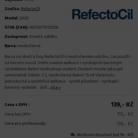
Značka:
RefectoCil
Model:
2020
GTIN (EAN):
9003877057208
Dostupnost:
ihned k odběru
Barva:
modročerná
Barva na obočí a řasy RefectoCil v modročerném odstínu. Lze použít i
na barvení vousů. Velmi snadná aplikace s vynikajícím barevným
výsledekem. Balení neobsahuje oxidant. Oxidant musíte zakoupit
samostatně. Odstín: č.2, modročerná Balení: 15 ml Vlastnosti: -
jednoduchá a spolehlivá aplikace - rychlé působení - vynikající
barevný výsledek - drží ...
více »
139,- Kč
Cena s DPH :
115,- Kč
Cena bez DPH :
136,- Kč
Cena pro profesionály
:
Možnosti doručení (od 59,- Kč)