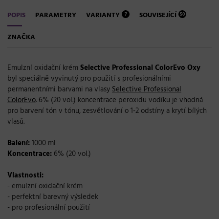
POPIS
PARAMETRY
VARIANTY
SOUVISEJÍCÍ
7
50
ZNAČKA
Emulzní oxidační krém
Selective Professional ColorEvo Oxy
byl speciálně vyvinutý pro použití s profesionálními
permanentními barvami na vlasy
Selective Professional
ColorEvo
. 6% (20 vol.) koncentrace peroxidu vodíku je vhodná
pro barvení tón v tónu, zesvětlování o 1-2 odstíny a krytí bílých
vlasů.
Balení:
1000 ml
Koncentrace:
6% (20 vol.)
Vlastnosti:
- emulzní oxidační krém
- perfektní barevný výsledek
- pro profesionální použití