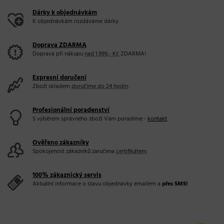
Dárky k objednávkám
K objednávkám rozdáváme dárky.
Doprava ZDARMA
Doprava při nákupu
nad 1.999,- Kč
ZDARMA!
Expresní doručení
Zboží skladem
doručíme do 24 hodin
.
Profesionální poradenství
S výběrem správného zboží Vám poradíme -
kontakt
.
Ověřeno zákazníky
Spokojenost zákazníků zaručena
certifikátem
.
100% zákaznický servis
Aktuální informace o stavu objednávky emailem a
přes SMS!