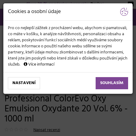
Sleva 20 %
na pánskou kosmetiku
Beviro
!
KATEGORIE
Cookies a osobní údaje
566 440 099
info@svetkadernictvi.cz
Po−pá: 8−17
Vše o nákupu
Kč
MENU
Pro co nejlepší zážitek z procházení webu, abychom si pamatovali,
co máte v košíku, k analýze návštěvnosti, personalizaci obsahu a
reklam, poskytování funkcí sociálních médií využíváme soubory
cookie. Informace o použití našeho webu sdílíme se svými
partnery, kteří údaje mohou zkombinovat s dalšími informacemi,
které jste jim poskytli nebo které získali v důsledku používání jejich
služeb.
Více informací
Vlasová kosmetika
Barvy, melíry, přelivy
Oxidační krémy
NASTAVENÍ
SOUHLASÍM
Oxidační krém Selective
Professional ColorEvo Oxy
Emulsion Oxydante 20 Vol. 6% -
1000 ml
Napsat recenzi