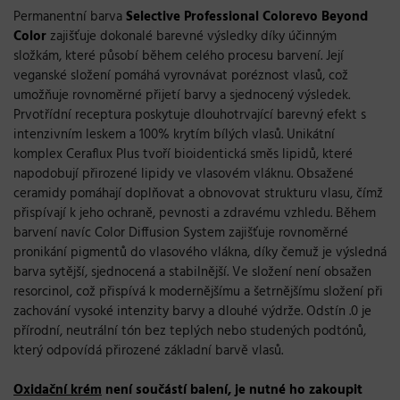
Permanentní barva
Selective Professional Colorevo
Beyond
Color
zajišťuje dokonalé barevné výsledky díky účinným
složkám, které působí během celého procesu barvení. Její
veganské složení pomáhá vyrovnávat poréznost vlasů, což
umožňuje rovnoměrné přijetí barvy a sjednocený výsledek.
Prvotřídní receptura poskytuje dlouhotrvající barevný efekt s
intenzivním leskem a 100% krytím bílých vlasů. Unikátní
komplex Ceraflux Plus tvoří bioidentická směs lipidů, které
napodobují přirozené lipidy ve vlasovém vláknu. Obsažené
ceramidy pomáhají doplňovat a obnovovat strukturu vlasu, čímž
přispívají k jeho ochraně, pevnosti a zdravému vzhledu. Během
barvení navíc Color Diffusion System zajišťuje rovnoměrné
pronikání pigmentů do vlasového vlákna, díky čemuž je výsledná
barva sytější, sjednocená a stabilnější. Ve složení není obsažen
resorcinol, což přispívá k modernějšímu a šetrnějšímu složení při
zachování vysoké intenzity barvy a dlouhé výdrže. Odstín .0 je
přírodní, neutrální tón bez teplých nebo studených podtónů,
který odpovídá přirozené základní barvě vlasů.
Oxidační krém
není součástí balení, je nutné ho zakoupit