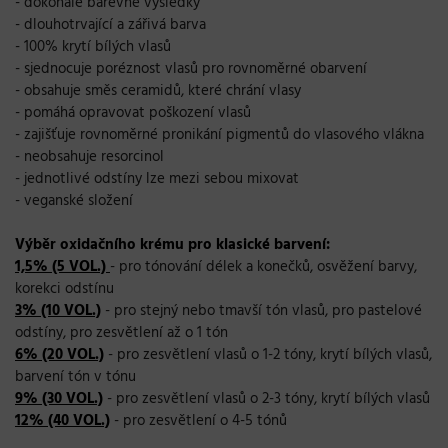
- dokonalé barevné výsledky
- dlouhotrvající a zářivá barva
- 100% krytí bílých vlasů
- sjednocuje poréznost vlasů pro rovnoměrné obarvení
- obsahuje směs ceramidů, které chrání vlasy
- pomáhá opravovat poškození vlasů
- zajišťuje rovnoměrné pronikání pigmentů do vlasového vlákna
- neobsahuje resorcinol
- jednotlivé odstíny lze mezi sebou mixovat
- veganské složení
Výběr oxidačního krému pro klasické barvení:
1,5% (5 VOL.)
- pro tónování délek a konečků, osvěžení barvy,
korekci odstínu
3% (10 VOL.)
- pro stejný nebo tmavší tón vlasů, pro pastelové
odstíny, pro zesvětlení až o 1 tón
6% (20 VOL.)
- pro zesvětlení vlasů o 1-2 tóny, krytí bílých vlasů,
barvení tón v tónu
9% (30 VOL.)
- pro zesvětlení vlasů o 2-3 tóny, krytí bílých vlasů
12% (40 VOL.)
- pro zesvětlení o 4-5 tónů