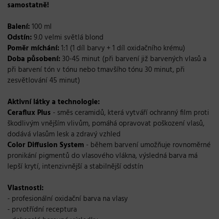
samostatně!
Balení:
100 ml
Odstín:
9.0 velmi světlá blond
Poměr míchání:
1:1 (1 díl barvy + 1 díl oxidačního krému)
Doba působení:
30-45 minut (při barvení již barvených vlasů a
při barvení tón v tónu nebo tmavšího tónu 30 minut, při
zesvětlování 45 minut)
Aktivní látky a technologie:
Ceraflux Plus
- směs ceramidů, která vytváří ochranný film proti
škodlivým vnějším vlivům, pomáhá opravovat poškození vlasů,
dodává vlasům lesk a zdravý vzhled
Color Diffusion System
- během barvení umožňuje rovnoměrné
pronikání pigmentů do vlasového vlákna, výsledná barva má
lepší krytí, intenzivnější a stabilnější odstín
Vlastnosti:
- profesionální oxidační barva na vlasy
- prvotřídní receptura