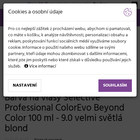
Sleva 20 %
na pánskou kosmetiku
Beviro
!
KATEGORIE
Cookies a osobní údaje
566 440 099
info@svetkadernictvi.cz
Po−pá: 8−17
Vše o nákupu
Kč
MENU
Pro co nejlepší zážitek z procházení webu, abychom si pamatovali,
co máte v košíku, k analýze návštěvnosti, personalizaci obsahu a
reklam, poskytování funkcí sociálních médií využíváme soubory
cookie. Informace o použití našeho webu sdílíme se svými
partnery, kteří údaje mohou zkombinovat s dalšími informacemi,
které jste jim poskytli nebo které získali v důsledku používání jejich
služeb.
Více informací
Vlasová kosmetika
Barvy, melíry, přelivy
Oxidační barvy
ColorEvo 100 ml
NASTAVENÍ
SOUHLASÍM
Barva na vlasy Selective
Professional ColorEvo Beyond
Color 100 ml - 9.0 velmi světlá
blond