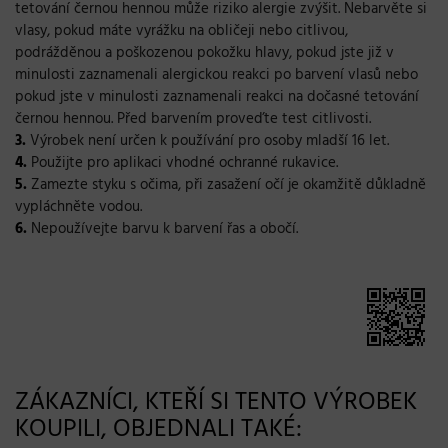
tetování černou hennou může riziko alergie zvýšit. Nebarvěte si
vlasy, pokud máte vyrážku na obličeji nebo citlivou,
podrážděnou a poškozenou pokožku hlavy, pokud jste již v
minulosti zaznamenali alergickou reakci po barvení vlasů nebo
pokud jste v minulosti zaznamenali reakci na dočasné tetování
černou hennou. Před barvením proveďte test citlivosti.
3.
Výrobek není určen k používání pro osoby mladší 16 let.
4.
Použijte pro aplikaci vhodné ochranné rukavice.
5.
Zamezte styku s očima, při zasažení očí je okamžitě důkladně
vypláchněte vodou.
6.
Nepoužívejte barvu k barvení řas a obočí.
ZÁKAZNÍCI, KTEŘÍ SI TENTO VÝROBEK
KOUPILI, OBJEDNALI TAKÉ: