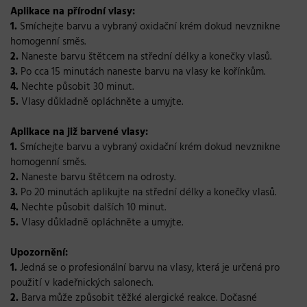
Aplikace na přírodní vlasy:
1.
Smíchejte barvu a vybraný oxidační krém dokud nevznikne
homogenní směs.
2.
Naneste barvu štětcem na střední délky a konečky vlasů.
3.
Po cca 15 minutách naneste barvu na vlasy ke kořínkům.
4.
Nechte působit 30 minut.
5.
Vlasy důkladně opláchněte a umyjte.
Aplikace na již barvené vlasy:
1.
Smíchejte barvu a vybraný oxidační krém dokud nevznikne
homogenní směs.
2.
Naneste barvu štětcem na odrosty.
3.
Po 20 minutách aplikujte na střední délky a konečky vlasů.
4.
Nechte působit dalších 10 minut.
5.
Vlasy důkladně opláchněte a umyjte.
Upozornění:
1
.
Jedná se o profesionální barvu na vlasy, která je určená pro
použití v kadeřnických salonech.
2.
Barva může způsobit těžké alergické reakce. Dočasné