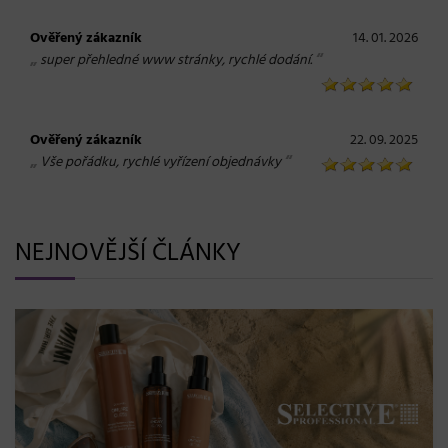
Ověřený zákazník
14. 01. 2026
„
“
super přehledné www stránky, rychlé dodání.
Ověřený zákazník
22. 09. 2025
„
“
Vše pořádku, rychlé vyřízení objednávky
NEJNOVĚJŠÍ ČLÁNKY
BLONDME přichází s novou érou blond: lesk, glow efekt
a maximální péče bez kompromisů
08. 06. 2026