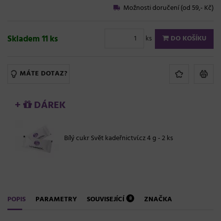
Možnosti doručení (od 59,- Kč)
Skladem 11 ks
ks
DO KOŠÍKU
MÁTE DOTAZ?
+
DÁREK
Bílý cukr Svět kadeřnictví.cz 4 g - 2 ks
POPIS
PARAMETRY
SOUVISEJÍCÍ
ZNAČKA
8