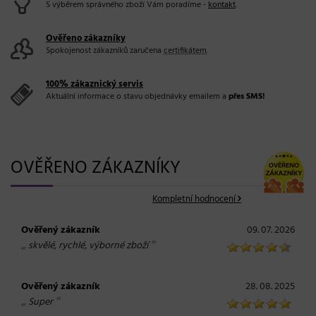
S výběrem správného zboží Vám poradíme -
kontakt
.
Ověřeno zákazníky
Spokojenost zákazníků zaručena
certifikátem
.
100% zákaznický servis
Aktuální informace o stavu objednávky emailem a
přes SMS!
OVĚŘENO ZÁKAZNÍKY
Kompletní hodnocení
Ověřený zákazník
09. 07. 2026
„
“
skvělé, rychlé, výborné zboží
Ověřený zákazník
28. 08. 2025
„
“
Super