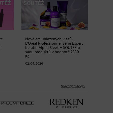
te
Nová éra uhlazených vlasů:
Objem, 
L’Oréal Professionnel Série Expert
vlasy – 
!
Keratin Alpha Sleek + SOUTĚŽ o
Grow Fu
sadu produktů v hodnotě 2380
24. 03. 2
Kč
02. 04. 2026
Všechny značky