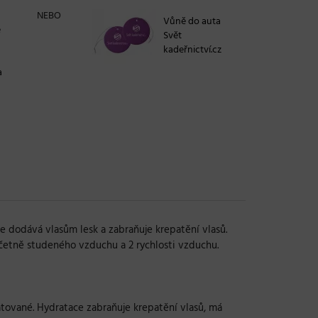
NEBO
Vůně do auta
e
Svět
kadeřnictví.cz
a
e dodává vlasům lesk a zabraňuje krepatění vlasů.
včetně studeného vzduchu a 2 rychlosti vzduchu.
atované. Hydratace zabraňuje krepatění vlasů, má