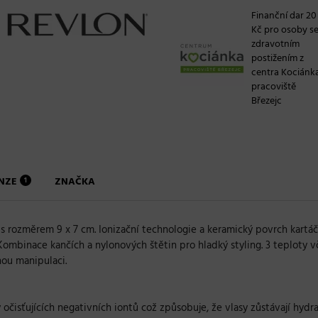
Finanční dar 20
Kč pro osoby s
zdravotním
postižením z
centra Kociánk
pracoviště
Březejc
ENZE
ZNAČKA
1
s rozměrem 9 x 7 cm. Ionizační technologie a keramický povrch kartáč
ombinace kančích a nylonových štětin pro hladký styling. 3 teploty 
nou manipulaci.
očisťujících negativních iontů což způsobuje, že vlasy zůstávají hydr