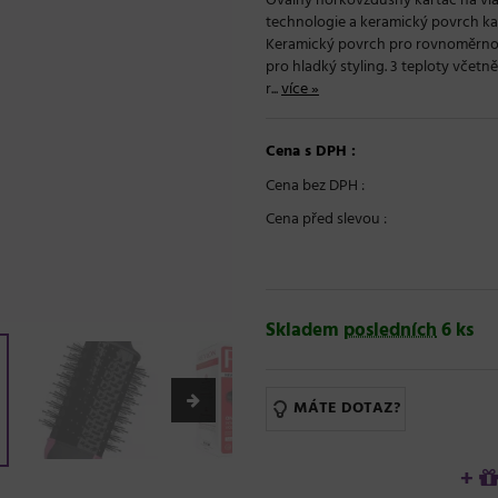
Oválný horkovzdušný kartáč na vlas
technologie a keramický povrch kar
Keramický povrch pro rovnoměrnou 
pro hladký styling. 3 teploty včet
r...
více »
Cena s DPH :
Cena bez DPH :
Cena před slevou :
Skladem
posledních
6 ks
MÁTE DOTAZ?
+