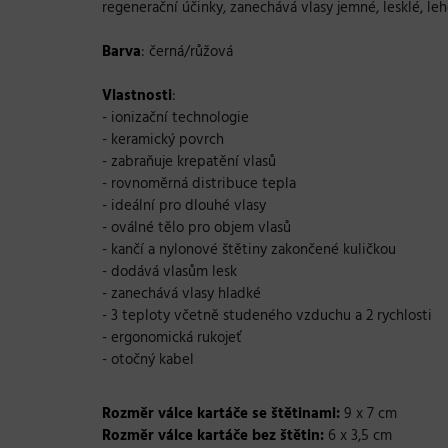
regenerační účinky, zanechává vlasy jemné, lesklé, leh
Barva
: černá/růžová
Vlastnosti
:
- ionizační technologie
- keramický povrch
- zabraňuje krepatění vlasů
- rovnoměrná distribuce tepla
- ideální pro dlouhé vlasy
- oválné tělo pro objem vlasů
- kančí a nylonové štětiny zakončené kuličkou
- dodává vlasům lesk
- zanechává vlasy hladké
- 3 teploty včetně studeného vzduchu a 2 rychlosti
- ergonomická rukojeť
- otočný kabel
Rozměr válce kartáče se štětinami:
9 x 7 cm
Rozměr válce kartáče bez štětin:
6 x 3,5 cm