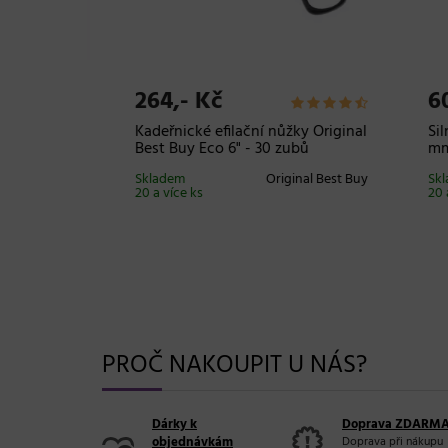
264,- Kč
60,
 vlasů
Kadeřnické efilační nůžky Original
Silné
ention -
Best Buy Eco 6" - 30 zubů
mm, 1
Skladem
Original Best Buy
Sklad
20 a více ks
20 a ví
tase Paris
PROČ NAKOUPIT U NÁS?
Dárky k
Doprava ZDARM
objednávkám
Doprava při nákupu