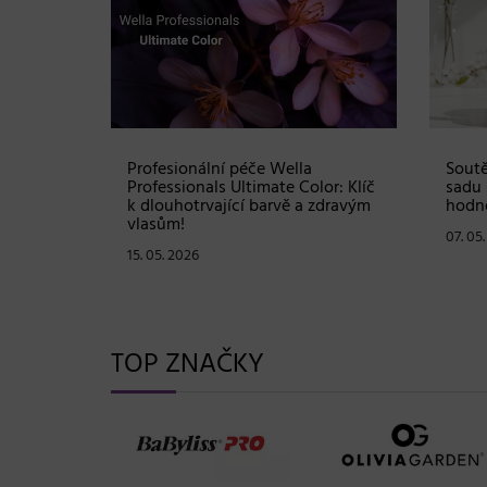
Shampoo:
Profesionální péče Wella
Soutě
ové
Professionals Ultimate Color: Klíč
sadu 
stou
k dlouhotrvající barvě a zdravým
hodno
vlasům!
07. 05
15. 05. 2026
TOP ZNAČKY