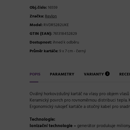
Obj.číslo:
16559
Značka:
Revlon
Model:
RVDR5282UKE
GTIN (EAN):
761318452829
Dostupnost:
ihned k odběru
Průměr kartáče:
9 x 7 cm - černý
POPIS
PARAMETRY
VARIANTY
REC
2
Oválný horkovzdušný kartáč na vlasy pro objem vlasů 
Keramický povrch pro rovnoměrnou distribuci tepla. K
Ergonomický rukojeť kartáče a otočný kabel pro snad
Technologie:
Ionizační technologie –
generátor produkuje miliony 