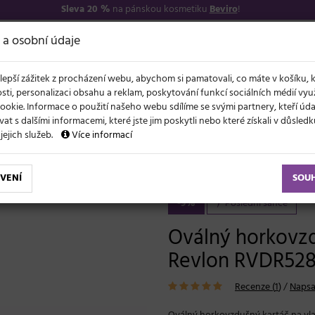
Sleva 20 %
na pánskou kosmetiku
Beviro
!
7
O NÁS
VŠE O N
 a osobní údaje
lepší zážitek z procházení webu, abychom si pamatovali, co máte v košíku, 
sti, personalizaci obsahu a reklam, poskytování funkcí sociálních médií vy
ookie. Informace o použití našeho webu sdílíme se svými partnery, kteří ú
t s dalšími informacemi, které jste jim poskytli nebo které získali v důsled
NOVĚ
EVY
LÉTO A VLASY
AKCE
ZNAČKY
DÁRKY
 jejich služeb.
Více informací
rkovzdušný kartáč na vlasy Revlon RVDR5282UKE
VENÍ
SOU
-9%
Poslední šance
Oválný horkovzd
Revlon RVDR52
Recenze (
1
)
/
Napsa