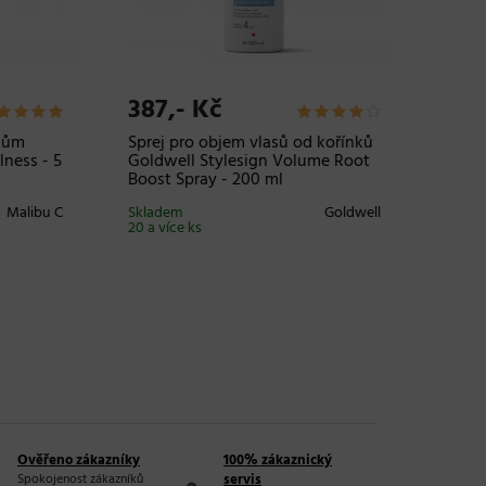
387,- Kč
542,-
m
Sprej pro objem vlasů od kořínků
Bezopla
ss - 5
Goldwell Stylesign Volume Root
sérum K
Boost Spray - 200 ml
Magic N
alibu C
Skladem
Goldwell
Skladem
20 a více ks
20 a více
Ověřeno zákazníky
100% zákaznický
Spokojenost zákazníků
servis