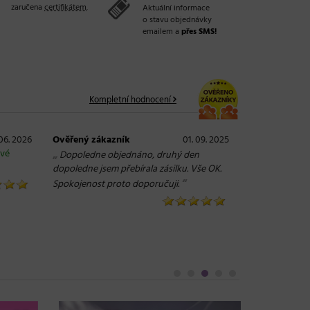
zaručena
certifikátem
.
Aktuální informace
o stavu objednávky
emailem a
přes SMS!
Kompletní hodnocení
 06. 2026
Ověřený zákazník
01. 09. 2025
ové
„
Dopoledne objednáno, druhý den
dopoledne jsem přebírala zásilku. Vše OK.
“
Spokojenost proto doporučuji.