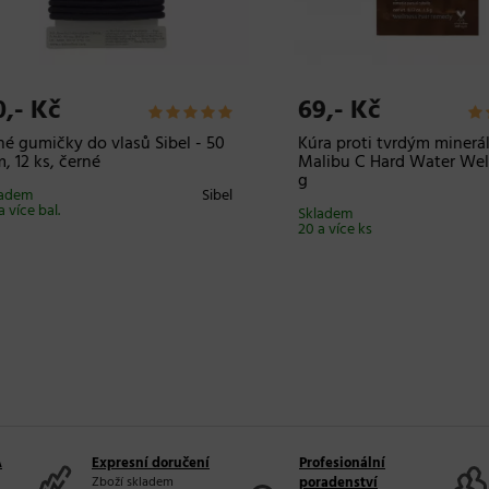
- Kč
69,- Kč
 gumičky do vlasů Sibel - 50
Kúra proti tvrdým minerálů
2 ks, černé
Malibu C Hard Water Wellne
g
em
Sibel
ce bal.
Skladem
M
20 a více ks
A
Expresní doručení
Profesionální
Zboží skladem
poradenství