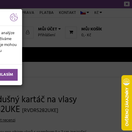
ÁKUPU
DOPRAVA
PLATBA
KONTAKT
Kč
MŮJ ÚČET
MŮJ KOŠÍK
k analýze
Přihlášení
0,- Kč
užíváme
daje mohou
ku
NOVINKY
HLASÍM
ušný kartáč na vlasy
82UKE
[RVDR5282UKE]
t recenzi