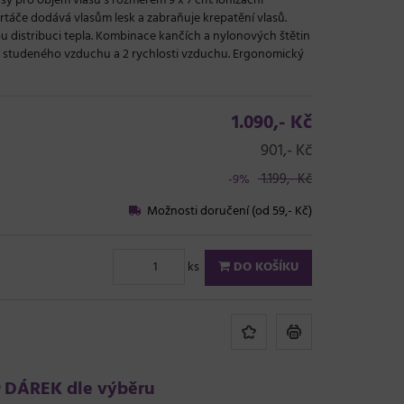
y pro objem vlasů s rozměrem 9 x 7 cm. Ionizační
táče dodává vlasům lesk a zabraňuje krepatění vlasů.
distribuci tepla. Kombinace kančích a nylonových štětin
ně studeného vzduchu a 2 rychlosti vzduchu. Ergonomický
1.090,- Kč
901,- Kč
1.199,- Kč
-9%
Možnosti doručení (od 59,- Kč)
ks
DO KOŠÍKU
DÁREK dle výběru