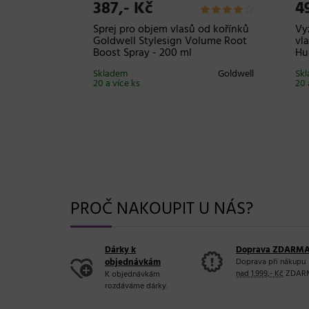
387,- Kč
499
hty
Sprej pro objem vlasů od kořínků
Vyživ
evrstvý
Goldwell Stylesign Volume Root
vlasů
Boost Spray - 200 ml
Huile
Sibel
Skladem
Goldwell
Sklad
20 a více ks
20 a v
PROČ NAKOUPIT U NÁS?
Dárky k
Doprava ZDARM
objednávkám
Doprava při nákupu
nad 1.999,- Kč
ZDAR
K objednávkám
rozdáváme dárky.