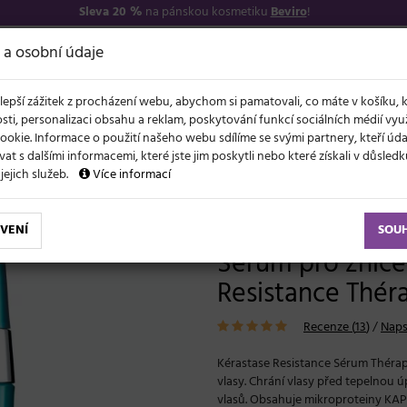
Sleva 20 %
na pánskou kosmetiku
Beviro
!
7
O NÁS
VŠE O N
 a osobní údaje
lepší zážitek z procházení webu, abychom si pamatovali, co máte v košíku, 
sti, personalizaci obsahu a reklam, poskytování funkcí sociálních médií vy
ookie. Informace o použití našeho webu sdílíme se svými partnery, kteří ú
t s dalšími informacemi, které jste jim poskytli nebo které získali v důsled
NOVĚ
EVY
LÉTO A VLASY
AKCE
ZNAČKY
DÁRKY
 jejich služeb.
Více informací
 suché, poškozené vlasy
Sérum pro zničené vlasy Kérastase Resistance Th
VENÍ
SOU
Sérum pro zniče
Resistance Théra
Recenze (
13
)
/
Naps
Kérastase Resistance Sérum Thérap
vlasy. Chrání vlasy před tepelnou úp
vlasů. Obsahuje mikroproteiny KAPs,