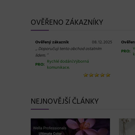
OVĚŘENO ZÁKAZNÍKY
Ověřený zákazník
08. 12. 2025
Ověřen
„
v
Doporučuji tento obchod ostatním
PRO:
k
“
lidem.
Rychlé dodání.Výborná
PRO:
komunikace.
NEJNOVĚJŠÍ ČLÁNKY