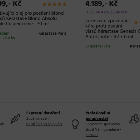
,- Kč
4.189,- Kč
+ DOPRAVA ZDARMA
ující olej pro posílení blond
 Kérastase Blond Absolu
Intenzivní zpevňující
 Cicaextreme - 30 ml
kúra proti padání
vlasů Kérastase Genesis Cur
em
Kérastase Paris
Anti-Chute - 42 x 6 ml
íce ks
Skladem 17 ks
Kérastas
A
Expresní doručení
Profesionální
Zboží skladem
poradenství
MA!
doručíme do 24 hodin
.
S výběrem správného
zboží Vám poradíme -
kontakt
.