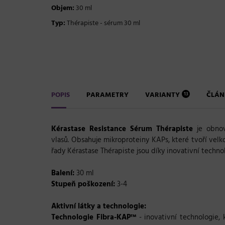
Objem:
30 ml
Typ:
Thérapiste - sérum 30 ml
POPIS
PARAMETRY
VARIANTY
ČLÁ
13
Kérastase Resistance Sérum Thérapiste
je obnovu
vlasů.
Obsahuje mikroproteiny KAPs, které tvoří velkou
řady Kérastase Thérapiste jsou díky inovativní tech
Balení:
30 ml
Stupeň poškození:
3-4
Aktivní látky a technologie:
Technologie Fibra-KAP™
- inovativní technologie,