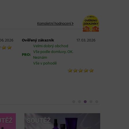
Kompletní hodnocení
 06. 2026
Ověřený zákazník
17. 03. 2026
Velmi dobrý obchod
Vše podle domluvy. OK.
PRO:
Neznám
Vše v pohodě
Objem, 