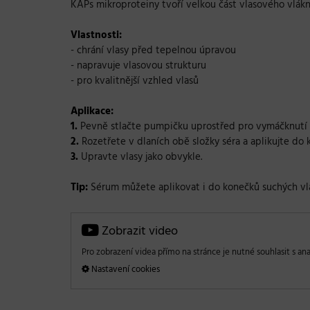
KAPs mikroproteiny tvoří velkou část vlasového vlákna
Vlastnosti:
-
chrání vlasy před tepelnou úpravou
-
napravuje vlasovou strukturu
- pro kvalitnější vzhled vlasů
Aplikace:
1.
Pevně stlačte pumpičku uprostřed pro vymáčknutí 
2.
Rozetřete v dlaních obě složky séra a aplikujte do 
3.
Upravte vlasy jako obvykle.
Tip:
Sérum můžete aplikovat i do konečků suchých vlas
Zobrazit video
Pro zobrazení videa přímo na stránce je nutné souhlasit s ana
Nastavení cookies