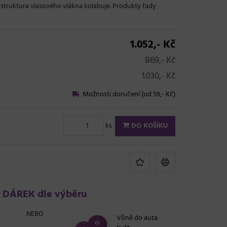
a struktura vlasového vlákna kolabuje. Produkty řady
1.052,- Kč
869,- Kč
1.030,- Kč
Možnosti doručení (od 59,- Kč)
ks
DO KOŠÍKU
DÁREK dle výběru
NEBO
Vůně do auta
e