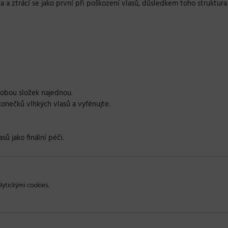
 a ztrácí se jako první při poškození vlasů, důsledkem toho struktur
obou složek najednou.
konečků vlhkých vlasů a vyfénujte.
ů jako finální péči.
lytickými cookies.