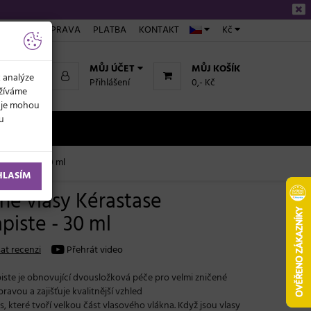
ÁKUPU
DOPRAVA
PLATBA
KONTAKT
Kč
MŮJ ÚČET
MŮJ KOŠÍK
k analýze
Přihlášení
0,- Kč
užíváme
daje mohou
ku
NOVINKY
érapiste - 30 ml
HLASÍM
né vlasy Kérastase
piste - 30 ml
at recenzi
Přehrát video
iste je obnovující dvousložková péče pro velmi zničené
ravou a zajišťuje kvalitnější vzhled
 které tvoří velkou část vlasového vlákna. Když jsou vlasy