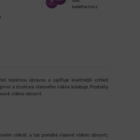
Svět
kadeřnictví.cz
a
ed tepelnou úpravou a zajišťuje kvalitnější vzhled
 první a struktura vlasového vlákna kolabuje. Produkty
asové vlákno obnovit.
sovém vlákně, a tak pomáhá vlasové vlákno obnovit;