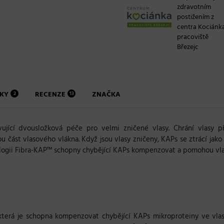
zdravotním
postižením z
centra Kociánk
pracoviště
Březejc
NKY
RECENZE
ZNAČKA
2
13
jící dvousložková péče pro velmi zničené vlasy. Chrání vlasy př
 část vlasového vlákna. Když jsou vlasy zničeny, KAPs se ztrácí jako
nologii Fibra-KAP™ schopny chybějící KAPs kompenzovat a pomohou vl
 která je schopna kompenzovat chybějící KAPs mikroproteiny ve vla