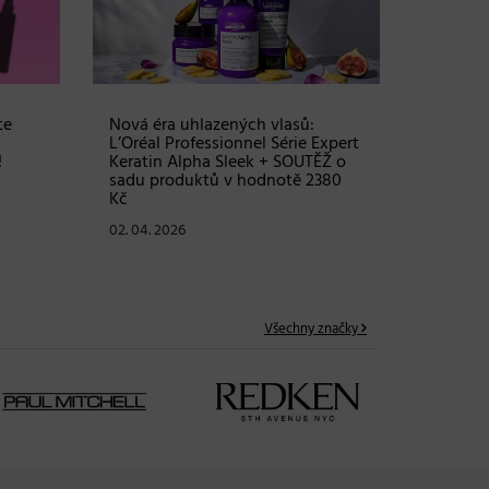
vlasy – 
Grow Fu
24. 03. 2
te
Nová éra uhlazených vlasů:
L’Oréal Professionnel Série Expert
!
Keratin Alpha Sleek + SOUTĚŽ o
sadu produktů v hodnotě 2380
Kč
02. 04. 2026
Všechny značky