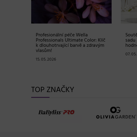
Shampoo:
Profesionální péče Wella
Soutě
ové
Professionals Ultimate Color: Klíč
sadu 
stou
k dlouhotrvající barvě a zdravým
hodno
vlasům!
07. 05
15. 05. 2026
TOP ZNAČKY