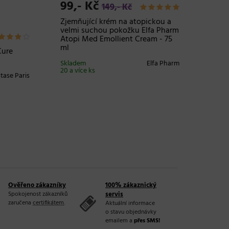
99,- Kč
305,-
149,- Kč
Zjemňující krém na atopickou a
Přeliv n
velmi suchou pokožku Elfa Pharm
Professi
Atopi Med Emollient Cream - 75
10.18 n
ml
blond m
e
Skladem
Elfa Pharm
Skladem
20 a více ks
20 a více
e Paris
Ověřeno zákazníky
100% zákaznický
Spokojenost zákazníků
servis
zaručena
certifikátem
.
Aktuální informace
o stavu objednávky
emailem a
přes SMS!