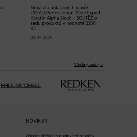
te
Nová éra uhlazených vlasů:
Objem, 
L’Oréal Professionnel Série Expert
vlasy – 
!
Keratin Alpha Sleek + SOUTĚŽ o
Grow Fu
sadu produktů v hodnotě 2380
24. 03. 2
Kč
02. 04. 2026
Všechny značky
NOVINKY
Získejte přehled o novinkách ze světa