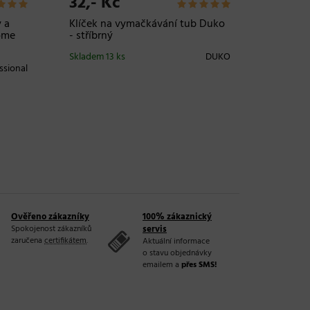
32,- Kč
539,-
y a
Klíček na vymačkávání tub Duko
Břitva 
ome
- stříbrný
Razor -
Skladem 13 ks
DUKO
Není skl
(
do 2 tý
ssional
Ověřeno zákazníky
100% zákaznický
Spokojenost zákazníků
servis
zaručena
certifikátem
.
Aktuální informace
o stavu objednávky
emailem a
přes SMS!