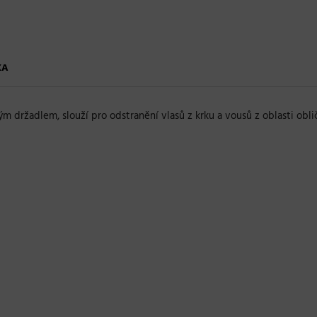
KA
m držadlem, slouží pro odstranění vlasů z krku a vousů z oblasti obl