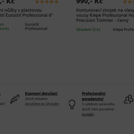
,- Kč
990,- Kč
ční nůžky s plastovou
Konturovací strojek na vlas
etí Eurostil Professional 6"
vousy Kiepe Professional H
Precision Trimmer - černý
em
Eurostil
íce ks
Professional
Skladem 12 ks
Kiepe Profe
A
Expresní doručení
Profesionální
Zboží skladem
poradenství
MA!
doručíme do 24 hodin
.
S výběrem správného
zboží Vám poradíme -
kontakt
.