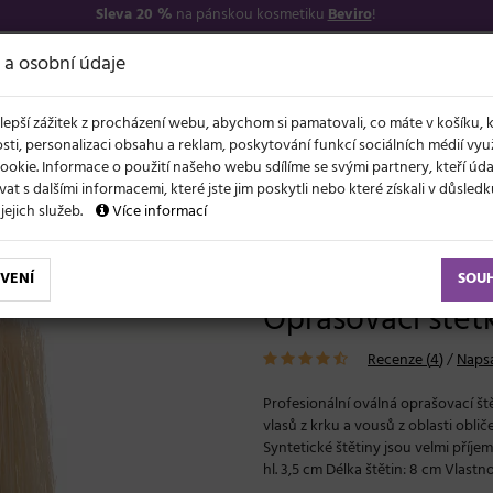
Sleva 20 %
na pánskou kosmetiku
Beviro
!
7
O NÁS
VŠE O N
 a osobní údaje
lepší zážitek z procházení webu, abychom si pamatovali, co máte v košíku, 
sti, personalizaci obsahu a reklam, poskytování funkcí sociálních médií vy
ookie. Informace o použití našeho webu sdílíme se svými partnery, kteří ú
t s dalšími informacemi, které jste jim poskytli nebo které získali v důsled
NOVĚ
EVY
LÉTO A VLASY
AKCE
ZNAČKY
DÁRKY
 jejich služeb.
Více informací
 štětka Sibel - dřevěná
VENÍ
SOU
Oprašovací štětk
Recenze (
4
)
/
Napsa
Profesionální oválná oprašovací št
vlasů z krku a vousů z oblasti obl
Syntetické štětiny jsou velmi příjem
hl. 3,5 cm Délka štětin: 8 cm Vlastno