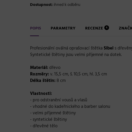
Dostupnost:
ihned k odběru
POPIS
PARAMETRY
RECENZE
ZNAČ
4
Profesionální oválná oprašovací štětka
Sibel
s dřevěný
Syntetické štětiny jsou velmi příjemné na dotek.
Materiál:
dřevo
Rozměry:
v. 15,5 cm, š. 10,5 cm, hl. 3,5 cm
Délka štětin:
8 cm
Vlastnosti:
- pro odstranění vousů a vlasů
- vhodné do kadeřnického a barber salonu
- velmi příjemné štětiny
- syntetické štětiny
- dřevěné tělo