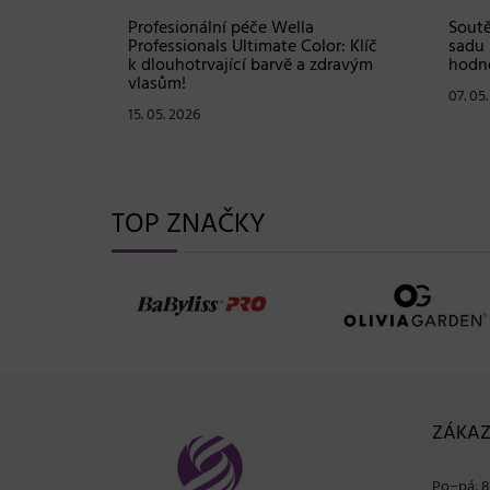
Shampoo:
Profesionální péče Wella
Soutě
ové
Professionals Ultimate Color: Klíč
sadu 
stou
k dlouhotrvající barvě a zdravým
hodno
vlasům!
07. 05
15. 05. 2026
TOP ZNAČKY
ZÁKAZ
Po−pá: 8