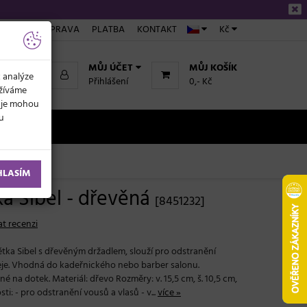
ÁKUPU
DOPRAVA
PLATBA
KONTAKT
Kč
MŮJ ÚČET
MŮJ KOŠÍK
k analýze
Přihlášení
0,- Kč
užíváme
daje mohou
ku
NOVINKY
HLASÍM
a Sibel - dřevěná
[8451232]
t recenzi
ětka Sibel s dřevěným držadlem, slouží pro odstranění
ičeje. Vhodná do kadeřnického nebo barber salonu.
né na dotek. Materiál: dřevo Rozměry: v. 15,5 cm, š. 10,5 cm,
sti: - pro odstranění vousů a vlasů - v...
více »