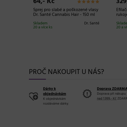
64,- Kč
329
ci Sibel
Sprej pro slabé a poškozené vlasy
Efila
1000 ks
Dr. Santé Cannabis Hair - 150 ml
rukoj
Sibel
Skladem
Dr. Santé
Sklad
20 a více ks
20 a v
PROČ NAKOUPIT U NÁS?
Dárky k
Doprava ZDARM
objednávkám
Doprava při nákupu
nad 1.999,- Kč
ZDAR
K objednávkám
rozdáváme dárky.