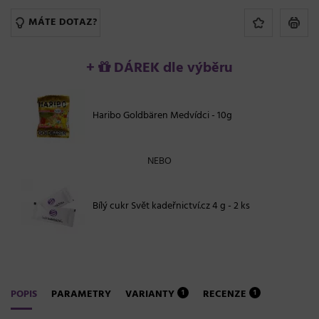
MÁTE DOTAZ?
+
DÁREK dle výběru
Haribo Goldbären Medvídci - 10g
NEBO
Bílý cukr Svět kadeřnictví.cz 4 g - 2 ks
POPIS
PARAMETRY
VARIANTY
RECENZE
1
1