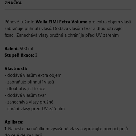
ZNAČKA
Pěnové tužidlo
Wella EIMI Extra Volume
pro extra objem vlasů
zabraňuje plihnutí vlasů. Dodává vlasům tvar a dlouhotrvající
fixaci. Zanechává vlasy pružné a chrání je před UV zářením.
Balení:
500 ml
Stupeň fixace:
3
Vlastnosti:
- dodává vlasům extra objem
- zabraňuje plihnutí vlasů
- dlouhotvající fixace
- dodává vlasům tvar
- zanechává vlasy pružné
- chrání vlasy před UV zářením
Aplikace:
1
. Naneste na ručníkem vysušené vlasy a vpracujte pomocí prsů
do celé délky vlasů.