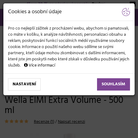
Sleva 20 %
na pánskou kosmetiku
Beviro
!
KATEGORIE
Cookies a osobní údaje
566 440 099
info@svetkadernictvi.cz
Po−pá: 8−17
Vše o nákupu
Kč
MENU
Pro co nejlepší zážitek z procházení webu, abychom si pamatovali,
co máte v košíku, k analýze návštěvnosti, personalizaci obsahu a
reklam, poskytování funkcí sociálních médií využíváme soubory
cookie. Informace o použití našeho webu sdílíme se svými
partnery, kteří údaje mohou zkombinovat s dalšími informacemi,
které jste jim poskytli nebo které získali v důsledku používání jejich
služeb.
Více informací
Vlasová kosmetika
Styling
Tužidla pěnová, tekutá
NASTAVENÍ
SOUHLASÍM
Pěnové tužidlo pro objem vlasů
Wella EIMI Extra Volume - 500
ml
Recenze (
1
)
/
Napsat recenzi