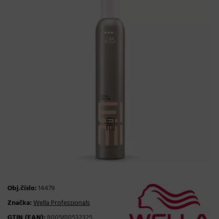
Obj.číslo:
14479
Značka:
Wella Professionals
GTIN (EAN):
8005610532325