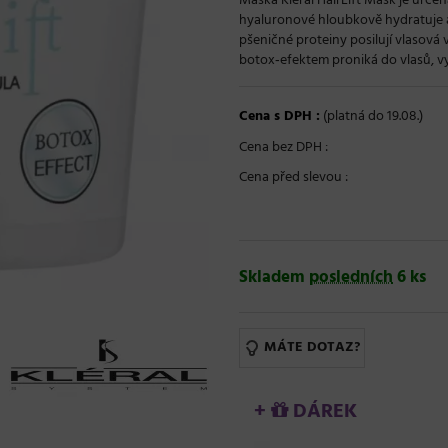
Maska Kléral HairLift Mask je určen
hyaluronové hloubkově hydratuje 
pšeničné proteiny posilují vlasová 
botox‑efektem proniká do vlasů, vy
Cena s DPH :
(platná do 19.08.)
Cena bez DPH :
Cena před slevou :
Skladem
posledních
6 ks
MÁTE DOTAZ?
+
DÁREK