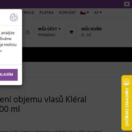
ÁKUPU
DOPRAVA
PLATBA
KONTAKT
Kč
MŮJ ÚČET
MŮJ KOŠÍK
k analýze
Přihlášení
0,- Kč
užíváme
daje mohou
ku
NOVINKY
l
HLASÍM
ení objemu vlasů Kléral
500 ml