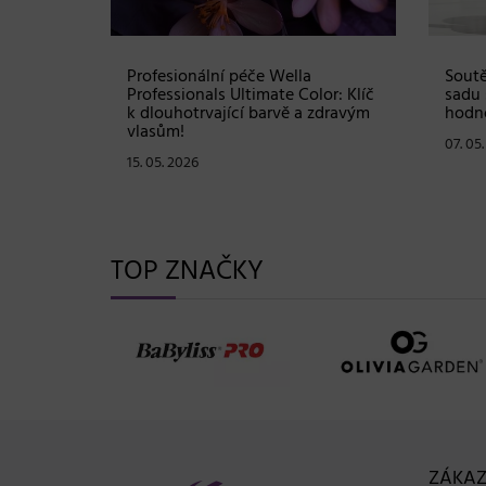
Shampoo:
Profesionální péče Wella
Soutě
ové
Professionals Ultimate Color: Klíč
sadu 
stou
k dlouhotrvající barvě a zdravým
hodno
vlasům!
07. 05
15. 05. 2026
TOP ZNAČKY
ZÁKAZ