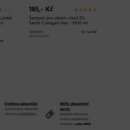
185,- Kč
269,-
Loréal
Šampon pro objem vlasů Dr.
Dvoufáz
ro
Santé Collagen Hair - 1000 ml
hloubko
Lovien E
Skladem
Dr. Santé
ml
20 a více ks
el
Skladem 
Ověřeno zákazníky
100% zákaznický
Spokojenost zákazníků
servis
zaručena
certifikátem
.
Aktuální informace
o stavu objednávky
emailem a
přes SMS!