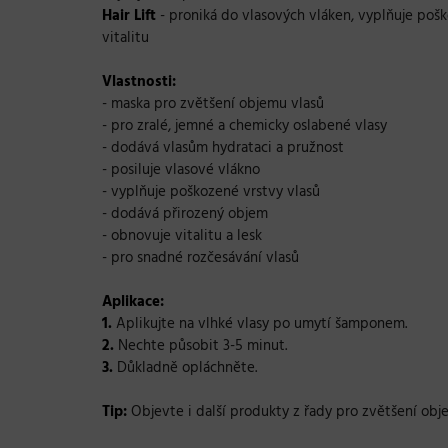
Hair Lift
- proniká do vlasových vláken, vyplňuje poš
vitalitu
Vlastnosti:
- maska pro zvětšení objemu vlasů
- pro zralé, jemné a chemicky oslabené vlasy
- dodává vlasům hydrataci a pružnost
- posiluje vlasové vlákno
- vyplňuje poškozené vrstvy vlasů
- dodává přirozený objem
- obnovuje vitalitu a lesk
- pro snadné rozčesávání vlasů
Aplikace:
1.
Aplikujte na vlhké vlasy po umytí šamponem.
2.
Nechte působit 3-5 minut.
3.
Důkladně opláchněte.
Tip:
Objevte i další produkty z řady
pro zvětšení obj