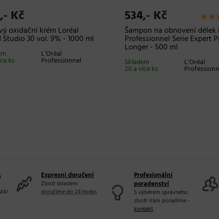
,- Kč
534,- Kč
vý oxidační krém Loréal
Šampon na obnovení délek 
 Studio 30 vol. 9% - 1000 ml
Professionnel Serie Expert P
Longer - 500 ml
em
L’Oréal
íce ks
Professionnel
Skladem
L’Oréal
20 a více ks
Professionn
A
Expresní doručení
Profesionální
Zboží skladem
poradenství
MA!
doručíme do 24 hodin
.
S výběrem správného
zboží Vám poradíme -
kontakt
.