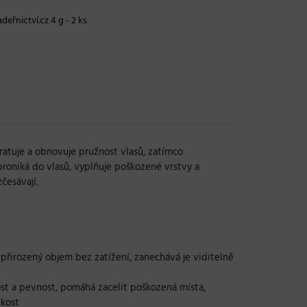
deřnictví.cz 4 g - 2 ks
ratuje a obnovuje pružnost vlasů, zatímco
proniká do vlasů, vyplňuje poškozené vrstvy a
česávají.
 přirozený objem bez zatížení, zanechává je viditelně
nost a pevnost, pomáhá zacelit poškozená místa,
bkost