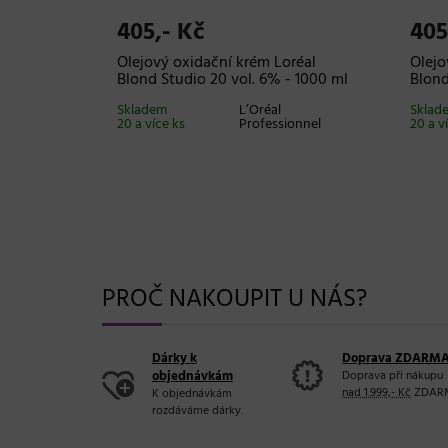
405,- Kč
405
 vlásky
Olejový oxidační krém Loréal
Olejo
Míša -
Blond Studio 20 vol. 6% - 1000 ml
Blond
Skladem
L’Oréal
Sklad
20 a více ks
Professionnel
20 a v
k Elephant
PROČ NAKOUPIT U NÁS?
Dárky k
Doprava ZDARM
objednávkám
Doprava při nákupu
nad 1.999,- Kč
ZDAR
K objednávkám
rozdáváme dárky.