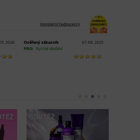
Kompletní hodnocení
 05. 2026
Ověřený zákazník
07. 08. 2025
PRO:
Rychlé dodání
Objem, 
vlasy – 
Grow Fu