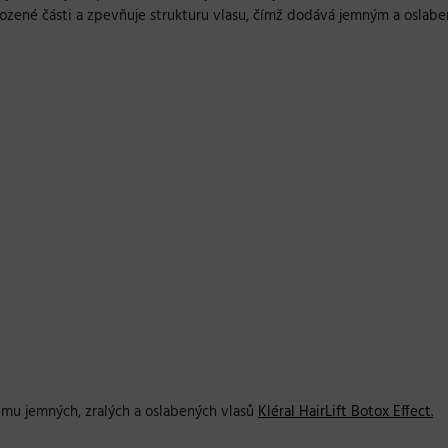
kozené části a zpevňuje strukturu vlasu, čímž dodává jemným a oslab
emu jemných, zralých a oslabených vlasů
Kléral HairLift Botox Effect
.