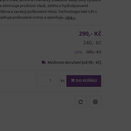
a pro zralé, jemné a chemicky oslabené vlasy. Díky kyselině
a obnovuje pružnost vlasů, zatímco hydrolyzované
vlákna a zacelují poškozená místa. Technologie Hair Lift s
plňuje poškozené vrstvy a zpevňuje...
více »
290,- Kč
240,- Kč
389,- Kč
-25%
Možnosti doručení (od 59,- Kč)
ks
DO KOŠÍKU