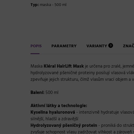
Typ:
maska - 500 ml
POPIS
PARAMETRY
VARIANTY
ZNA
3
Maska
Kléral HairLift Mask
je určena pro zralé, jemn
hydrolyzované pšeničné proteiny posilují vlasová vlák
zpevňuje jejich strukturu, čímž vlasům vrací objem a vi
Balení:
500 ml
Aktivní látky a technologie:
Kyselina hyaluronová
- intenzivně hydratuje vlasov
silnější, hladší a zdravější
Hydrolyzovaný pšeničný protein
- proniká do struk
zvyšuje schopnost vlasu zadržovat vlhkost a zároveň 