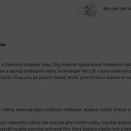
Bílý cukr Svět ka
ČKA
é a chemicky oslabené vlasy. Díky kyselině hyaluronové hloubkově hyd
na a zacelují poškozená místa. Technologie Hair Lift s botox‑efektem 
talitu. Vlasy jsou po použití hebké, lesklé, plné života a snadno se roz
á vlákna, obnovuje jejich pružnost a hebkost, dodává vlasům lehkost a
tury vlasového vlákna, kde posiluje jeho vnitřní vazby, zlepšuje pruž
vytváří na jeho povrchu ochranný film, který dodává vlasům lesk a he