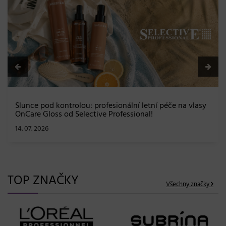
BLONDME přichází s novou érou blond: lesk, glow efekt
a maximální péče bez kompromisů
08. 06. 2026
TOP ZNAČKY
Všechny značky