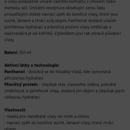
o vlasy poškozené vlivem častého kontaktu s chlorem nebo
mořskou solí. Unikátní receptura obsahující celou řadu
prospěšných složek navrací zpět do kondice vlasy, které jsou
suché, lámavé a ztrácí svůj objem. Panthenol dodává vlasům
potřebnou hydrataci a pšeničný protein vlasy změkčuje a
nadzvedává je od kořínků. Výsledkem jsou tak zdravě působící
vlasy.
Balení:
250 ml
Aktivní látky a technologie:
Panthenol
- dostává se do hloubky vlasů, kde vyrovnává
přirozenou hydrataci
Pšeničný protein
- zlepšuje stav vlasového vlákna, pomáhá
změkčovat a zjemňovat vlasy, dodává jim objem a zlepšuje jejich
celkovou hydrataci
Vlastnosti:
- maska pro namáhané vlasy od moře a chloru
- navrací zpět do kondice suché, lámavé vlasy, které ztrácí
objem