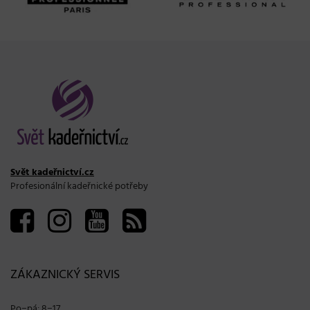
Svět kadeřnictví.cz
Profesionální kadeřnické potřeby
ZÁKAZNICKÝ SERVIS
Po−pá: 8−17