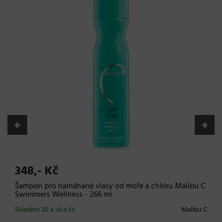
370,- Kč
Kondicionér pro namáhané vlasy od moře a chlóru
Malibu C Swimmers Wellness - 266 ml
Na cestě
(
očekáváme 15.09.
)
Malibu C