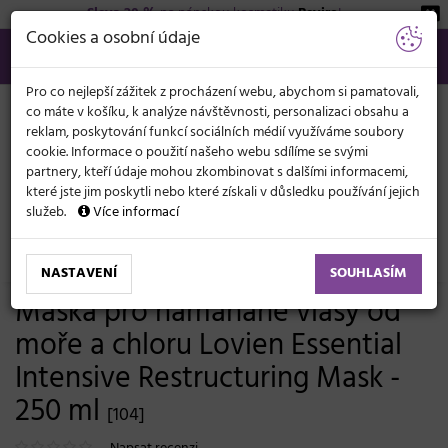
Sleva 20 %
na pánskou kosmetiku
Beviro
!
KATEGORIE
Cookies a osobní údaje
566 440 099
info@svetkadernictvi.cz
Po−pá: 8−17
Vše o nákupu
Kč
MENU
Pro co nejlepší zážitek z procházení webu, abychom si pamatovali,
co máte v košíku, k analýze návštěvnosti, personalizaci obsahu a
reklam, poskytování funkcí sociálních médií využíváme soubory
cookie. Informace o použití našeho webu sdílíme se svými
partnery, kteří údaje mohou zkombinovat s dalšími informacemi,
které jste jim poskytli nebo které získali v důsledku používání jejich
služeb.
Více informací
Vlasová kosmetika
Masky a péče
Velmi suché, poškozené vlasy
NASTAVENÍ
SOUHLASÍM
Maska pro namáhané vlasy od
moře a chloru Lovien Essential
Intensive Restructuring Mask -
250 ml
[104]