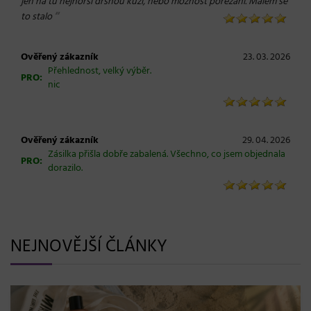
jen na tu nejhorší drsnou kůži, nebo možnost pořezání. Málem se
“
to stalo
Ověřený zákazník
23. 03. 2026
Přehlednost, velký výběr.
PRO:
nic
Ověřený zákazník
29. 04. 2026
Zásilka přišla dobře zabalená. Všechno, co jsem objednala
PRO:
dorazilo.
NEJNOVĚJŠÍ ČLÁNKY