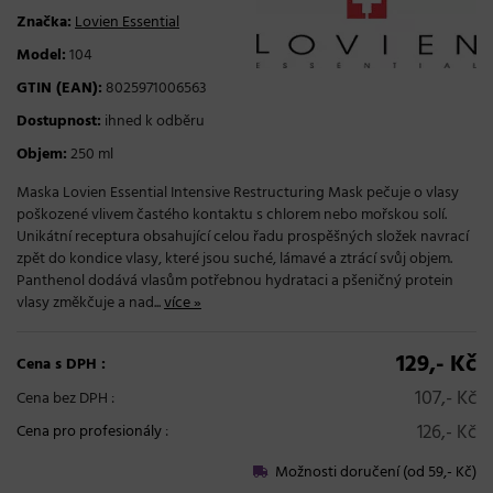
Značka:
Lovien Essential
Model:
104
GTIN (EAN):
8025971006563
Dostupnost:
ihned k odběru
Objem:
250 ml
Maska Lovien Essential Intensive Restructuring Mask pečuje o vlasy
poškozené vlivem častého kontaktu s chlorem nebo mořskou solí.
Unikátní receptura obsahující celou řadu prospěšných složek navrací
zpět do kondice vlasy, které jsou suché, lámavé a ztrácí svůj objem.
Panthenol dodává vlasům potřebnou hydrataci a pšeničný protein
vlasy změkčuje a nad...
více »
129,- Kč
Cena s DPH :
107,- Kč
Cena bez DPH :
126,- Kč
Cena pro profesionály
:
Možnosti doručení (od 59,- Kč)