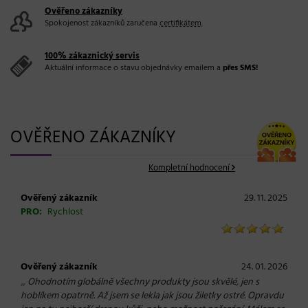
Ověřeno zákazníky
Spokojenost zákazníků zaručena
certifikátem
.
100% zákaznický servis
Aktuální informace o stavu objednávky emailem a
přes SMS!
OVĚŘENO ZÁKAZNÍKY
Kompletní hodnocení
Ověřený zákazník
29. 11. 2025
PRO:
Rychlost
Ověřený zákazník
24. 01. 2026
„
Ohodnotím globálně všechny produkty jsou skvělé, jen s
hoblíkem opatrně. Až jsem se lekla jak jsou žiletky ostré. Opravdu