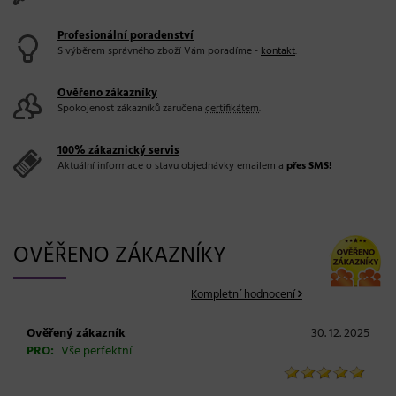
Profesionální poradenství
S výběrem správného zboží Vám poradíme -
kontakt
.
Ověřeno zákazníky
Spokojenost zákazníků zaručena
certifikátem
.
100% zákaznický servis
Aktuální informace o stavu objednávky emailem a
přes SMS!
OVĚŘENO ZÁKAZNÍKY
Kompletní hodnocení
Ověřený zákazník
30. 12. 2025
PRO:
Vše perfektní