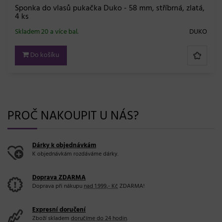
Sponka do vlasů pukačka Duko - 58 mm, stříbrná, zlatá,
4 ks
Skladem 20 a více bal.
DUKO
Do košíku
PROČ NAKOUPIT U NÁS?
Dárky k objednávkám
K objednávkám rozdáváme dárky.
Doprava ZDARMA
Doprava při nákupu
nad 1.999,- Kč
ZDARMA!
Expresní doručení
Zboží skladem
doručíme do 24 hodin
.