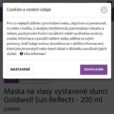
Sleva 20 %
na pánskou kosmetiku
Beviro
!
KATEGORIE
Cookies a osobní údaje
566 440 099
info@svetkadernictvi.cz
Po−pá: 8−17
Vše o nákupu
Kč
MENU
Pro co nejlepší zážitek z procházení webu, abychom si pamatovali,
co máte v košíku, k analýze návštěvnosti, personalizaci obsahu a
reklam, poskytování funkcí sociálních médií využíváme soubory
cookie. Informace o použití našeho webu sdílíme se svými
partnery, kteří údaje mohou zkombinovat s dalšími informacemi,
které jste jim poskytli nebo které získali v důsledku používání jejich
služeb.
Více informací
Vlasová kosmetika
Masky a péče
Ochrana vlasů proti slunci
NASTAVENÍ
SOUHLASÍM
-35%
Poslední šance
Maska na vlasy vystavené slunci
Goldwell Sun Reflects - 200 ml
[206166]