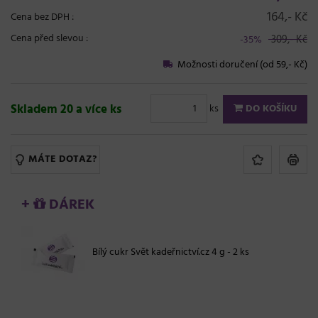
164,- Kč
Cena bez DPH :
Cena před slevou :
309,- Kč
-35%
Možnosti doručení (od 59,- Kč)
Skladem 20 a více ks
ks
DO KOŠÍKU
MÁTE DOTAZ?
+
DÁREK
Bílý cukr Svět kadeřnictví.cz 4 g - 2 ks