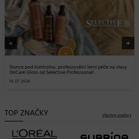
BLONDME přichází s novou érou blond: lesk, gl
a maximální péče bez kompromisů
08. 06. 2026
na vlasy
TOP ZNAČKY
Všechny značky