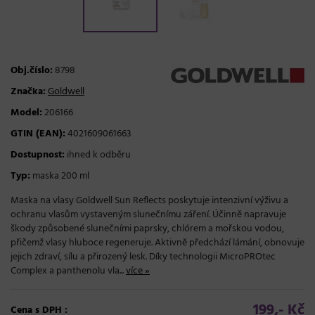
Obj.číslo:
8798
Značka:
Goldwell
Model:
206166
GTIN (EAN):
4021609061663
Dostupnost:
ihned k odběru
Typ:
maska 200 ml
Maska na vlasy Goldwell Sun Reflects poskytuje intenzivní výživu a
ochranu vlasům vystaveným slunečnímu záření. Účinně napravuje
škody způsobené slunečními paprsky, chlórem a mořskou vodou,
přičemž vlasy hluboce regeneruje. Aktivně předchází lámání, obnovuje
jejich zdraví, sílu a přirozený lesk. Díky technologii MicroPROtec
Complex a panthenolu vla...
více »
199,- Kč
Cena s DPH :