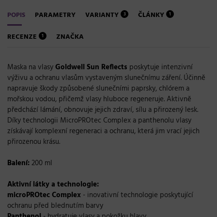
POPIS
PARAMETRY
VARIANTY
ČLÁNKY
3
1
RECENZE
ZNAČKA
1
Maska na vlasy
Goldwell Sun Reflects
poskytuje intenzivní
výživu a ochranu vlasům vystaveným slunečnímu záření. Účinně
napravuje škody způsobené slunečními paprsky, chlórem a
mořskou vodou, přičemž vlasy hluboce regeneruje. Aktivně
předchází lámání, obnovuje jejich zdraví, sílu a přirozený lesk.
Díky technologii MicroPROtec Complex a panthenolu vlasy
získávají komplexní regeneraci a ochranu, která jim vrací jejich
přirozenou krásu.
Balení:
200 ml
Aktivní látky a technologie:
microPROtec Complex
- inovativní technologie poskytující
ochranu před blednutím barvy
Panthenol
- hydratuje vlasy a pokožku hlavy