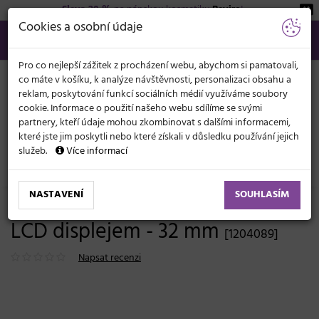
Sleva 20 %
na pánskou kosmetiku
Beviro
!
KATEGORIE
Cookies a osobní údaje
566 440 099
info@svetkadernictvi.cz
Po−pá: 8−17
Vše o nákupu
Kč
MENU
Pro co nejlepší zážitek z procházení webu, abychom si pamatovali,
co máte v košíku, k analýze návštěvnosti, personalizaci obsahu a
reklam, poskytování funkcí sociálních médií využíváme soubory
cookie. Informace o použití našeho webu sdílíme se svými
partnery, kteří údaje mohou zkombinovat s dalšími informacemi,
které jste jim poskytli nebo které získali v důsledku používání jejich
služeb.
Více informací
Elektronika
Kulmy
Klasické
NASTAVENÍ
SOUHLASÍM
Kulma na vlasy Fox Optima s
LCD displejem - 32 mm
[1204089]
Napsat recenzi