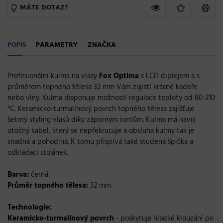
MÁTE DOTAZ?
POPIS
PARAMETRY
ZNAČKA
Profesionální kulma na vlasy
Fox Optima
s LCD diplejem a s
průměrem topného tělesa 32 mm Vám zajistí krásné kadeře
nebo vlny. Kulma disponuje možností regulace teploty od 80-210
°C. Keramicko-turmalínový povrch topného tělesa zajišťuje
šetrný styling vlasů díky záporným iontům. Kulma má navíc
otočný kabel, který se nepřekrucuje a obsluha kulmy tak je
snadná a pohodlná. K tomu přispívá také studená špička a
odkládací stojánek.
Barva:
černá
Průměr topného tělesa:
32 mm
Technologie:
Keramicko-turmalínový povrch
- poskytuje hladké klouzání po