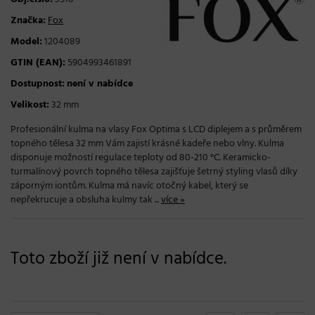
Značka:
Fox
Model:
1204089
GTIN (EAN):
5904993461891
Dostupnost:
není v nabídce
Velikost:
32 mm
Profesionální kulma na vlasy Fox Optima s LCD diplejem a s průměrem
topného tělesa 32 mm Vám zajistí krásné kadeře nebo vlny. Kulma
disponuje možností regulace teploty od 80-210 °C. Keramicko-
turmalínový povrch topného tělesa zajišťuje šetrný styling vlasů díky
záporným iontům. Kulma má navíc otočný kabel, který se
nepřekrucuje a obsluha kulmy tak ...
více »
Toto zboží již není v nabídce.