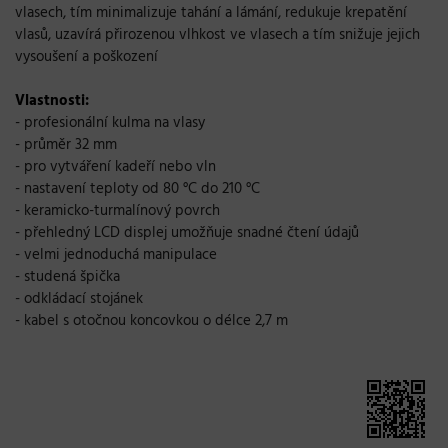
vlasech, tím minimalizuje tahání a lámání, redukuje krepatění
vlasů, uzavírá přirozenou vlhkost ve vlasech a tím snižuje jejich
vysoušení a poškození
Vlastnosti:
- profesionální kulma na vlasy
- průměr 32 mm
- pro vytváření kadeří nebo vln
- nastavení teploty od 80 °C do 210 °C
-
keramicko-turmalínový povrch
- přehledný LCD displej umožňuje snadné čtení údajů
- velmi jednoduchá manipulace
- studená špička
- odkládací stojánek
- kabel s otočnou koncovkou o délce 2,7 m