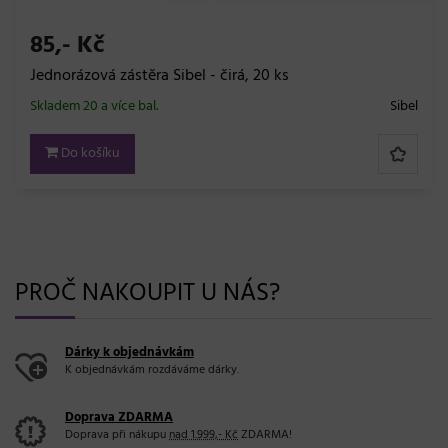
85,- Kč
Jednorázová zástěra Sibel - čirá, 20 ks
Skladem 20 a více bal.
Sibel
Do košíku
PROČ NAKOUPIT U NÁS?
Dárky k objednávkám
K objednávkám rozdáváme dárky.
Doprava ZDARMA
Doprava při nákupu
nad 1.999,- Kč
ZDARMA!