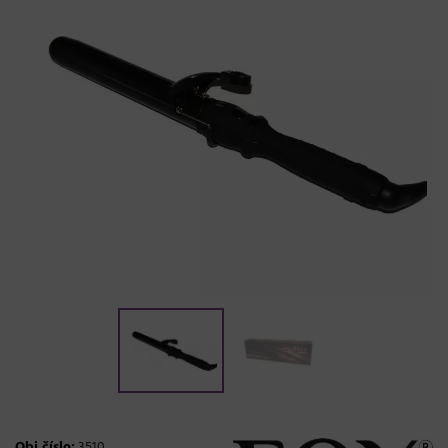
Obj.číslo:
3510