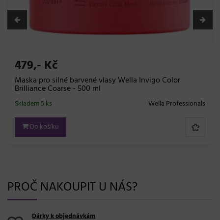
Kč
1.399,
 silné barvené vlasy Wella Invigo Color
Set stroj
 Coarse - 500 ml
Color Pro
ks
Wella Professionals
Skladem 15 
šíku
Do ko
PROČ NAKOUPIT U NÁS?
Dárky k objednávkám