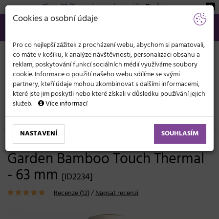
Sleva 20 %
na pánskou kosmetiku
Beviro
!
KATEGORIE
Cookies a osobní údaje
566 440 099
info@svetkadernictvi.cz
Po−pá: 8−17
Vše o nákupu
Kč
MENU
Pro co nejlepší zážitek z procházení webu, abychom si pamatovali,
co máte v košíku, k analýze návštěvnosti, personalizaci obsahu a
reklam, poskytování funkcí sociálních médií využíváme soubory
cookie. Informace o použití našeho webu sdílíme se svými
partnery, kteří údaje mohou zkombinovat s dalšími informacemi,
které jste jim poskytli nebo které získali v důsledku používání jejich
služeb.
Více informací
Kadeřnické potřeby
Kartáče
Dřevěné
Kulaté
NASTAVENÍ
SOUHLASÍM
Kulatý foukací kartáč Olivia
Garden Bamboo Touch Thermal
- 63 mm
[ID2234]
Recenze (
12
)
/
Napsat recenzi