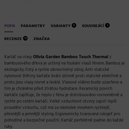
POPIS
PARAMETRY
VARIANTY
SOUVISEJÍCÍ
4
3
RECENZE
ZNAČKA
12
Kartáč na vlasy
Olivia Garden Bamboo Touch Thermal
z
bambusového dřeva je určený na foukání vlasů fénem. Bambus je
ekologicky
čistý a
rychle
obnovitelný zdroj
.
Anti-statické
nylonové
štětiny
kartáče
brání
účinně
proti
statické
elektřině a
proto jsou vlasy
rovné
a
lesklé
.
Vlasové vlákno bude
uzavřen
o a
tím je chráněno před ztrátou hydratace.
Keramický
povrch
kartáče
zajišťuje
, že
teplo z
fénu
je distribuováno
rovnoměrně
a
rychle
po celém
kartáči.
Velké
vzduchové otvory
zajistí lepší
proudění vzduchu
,
což má za následek
mnohem
rychlejší
,
přesnější a jemnější styling. Ergonomicky tvarovaná rukojeť pro
pohodlné a bezpečné použití. Kartáč perfektně padne do každé
ruky.