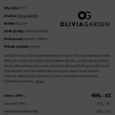
Obj.číslo:
6711
Značka:
Olivia Garden
Model:
ID2234
GTIN (EAN):
5414343010186
Dostupnost:
ihned k odběru
Průměr kartáče:
63 mm
Kartáč na vlasy Olivia Garden Bamboo Touch Thermal z bambusového
dřeva je určený na foukání vlasů fénem. Bambus je ekologicky čistý a
rychle obnovitelný zdroj. Anti-statické nylonové štětiny kartáče brání
účinně proti statické elektřině a proto jsou vlasy rovné a lesklé.
Vlasové vlákno bude uzavřeno a tím je chráněno před ztrátou
hydratace. Keramic...
více »
499,- Kč
Cena s DPH :
412,- Kč
Cena bez DPH :
489,- Kč
Cena pro profesionály
: