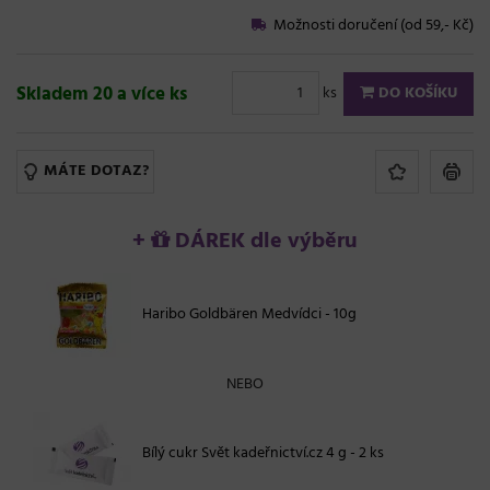
Možnosti doručení (od 59,- Kč)
Skladem 20 a více ks
ks
DO KOŠÍKU
MÁTE DOTAZ?
+
DÁREK dle výběru
Haribo Goldbären Medvídci - 10g
NEBO
Bílý cukr Svět kadeřnictví.cz 4 g - 2 ks