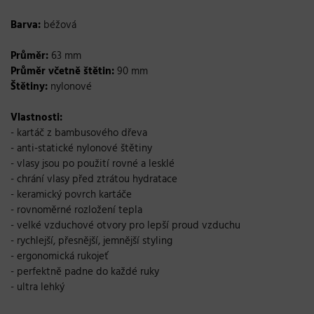
Barva:
béžová
Průměr:
63 mm
Průměr včetně štětin:
90 mm
Štětiny:
nylonové
Vlastnosti:
- kartáč z bambusového dřeva
- anti-statické nylonové štětiny
- vlasy jsou po použití rovné a lesklé
- chrání vlasy před ztrátou hydratace
- keramický povrch kartáče
- rovnoměrné rozložení tepla
- velké vzduchové otvory pro lepší proud vzduchu
- rychlejší, přesnější, jemnější styling
- ergonomická rukojeť
- perfektně padne do každé ruky
- ultra lehký