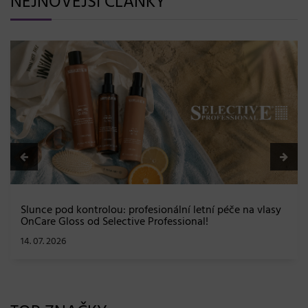
NEJNOVĚJŠÍ ČLÁNKY
BLONDME přichází s novou érou blond: lesk, glow efekt
a maximální péče bez kompromisů
08. 06. 2026