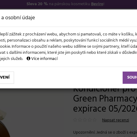
Sleva 20 %
na pánskou kosmetiku
Beviro
!
7
O NÁS
VŠE O N
 a osobní údaje
lepší zážitek z procházení webu, abychom si pamatovali, co máte v košíku, 
sti, personalizaci obsahu a reklam, poskytování funkcí sociálních médií vy
ookie. Informace o použití našeho webu sdílíme se svými partnery, kteří ú
t s dalšími informacemi, které jste jim poskytli nebo které získali v důsled
NOVĚ
EVY
LÉTO A VLASY
AKCE
ZNAČKY
DÁRKY
 jejich služeb.
Více informací
r Balm - 300 ml - expirace 05/2026 (bonus)
VENÍ
SOU
Kondicionér pro
Green Pharmacy 
expirace 05/202
Napsat recenzi
Upozornění: Jedná se o zboží s exp