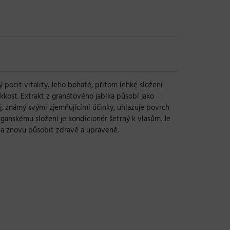
 pocit vitality. Jeho bohaté, přitom lehké složení
ost. Extrakt z granátového jablka působí jako
ej, známý svými zjemňujícími účinky, uhlazuje povrch
anskému složení je kondicionér šetrný k vlasům. Je
k a znovu působit zdravě a upraveně.