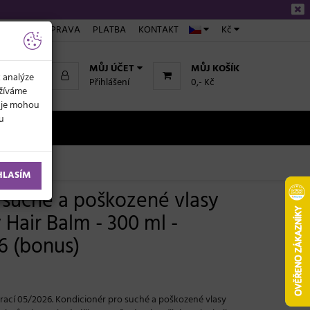
ÁKUPU
DOPRAVA
PLATBA
KONTAKT
Kč
MŮJ ÚČET
MŮJ KOŠÍK
k analýze
Přihlášení
0,- Kč
užíváme
daje mohou
ku
NOVINKY
HLASÍM
 suché a poškozené vlasy
Hair Balm - 300 ml -
6 (bonus)
irací 05/2026. Kondicionér pro suché a poškozené vlasy