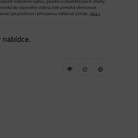
sům intenzivní výživu, posílení a okamžitý pocit vitality.
 proniká do vlasového vlákna, kde pomáhá obnovovat
rací jim pružnost i přirozenou měkkost. Extrak...
více »
v nabídce.