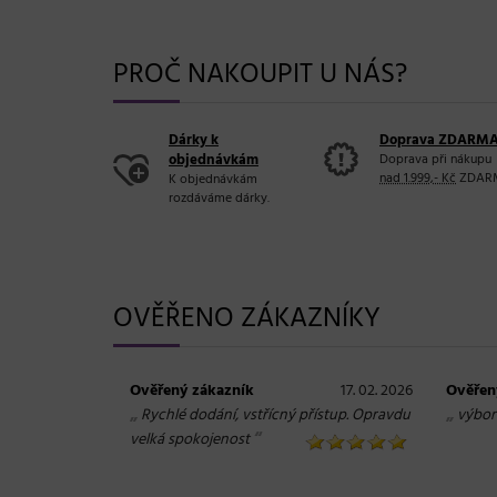
PROČ NAKOUPIT U NÁS?
Dárky k
Doprava ZDARM
objednávkám
Doprava při nákupu
nad 1.999,- Kč
ZDAR
K objednávkám
rozdáváme dárky.
OVĚŘENO ZÁKAZNÍKY
Ověřený zákazník
17. 02. 2026
Ověřen
„
„
Rychlé dodání, vstřícný přístup. Opravdu
výbor
“
velká spokojenost