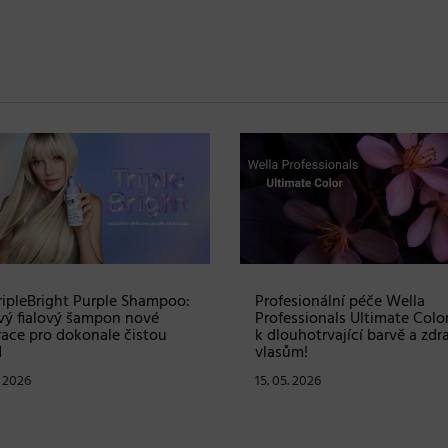
ž ke Dni matek: vyhrajte
Prvomájová soutěž – vyhraj
s produkty RevitaLash v
Blindbox s produkty od
tě více než 2700 Kč
profesionální značky Matrix
. 2026
30. 04. 2026