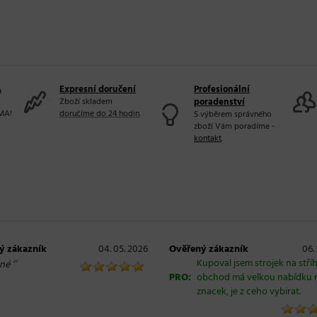
A
Expresní doručení
Profesionální
Zboží skladem
poradenství
MA!
doručíme do 24 hodin
.
S výběrem správného
zboží Vám poradíme -
kontakt
.
ý zákazník
04. 05. 2026
Ověřený zákazník
06.
“
Kupoval jsem strojek na stří
né
PRO:
obchod má velkou nabídku 
znacek, je z ceho vybirat.