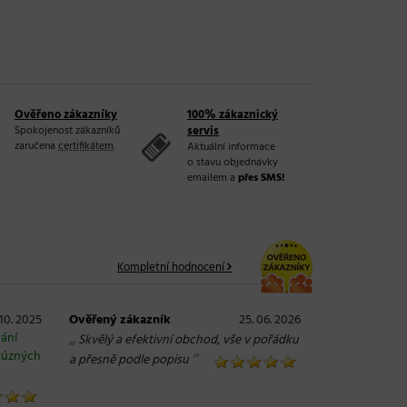
Ověřeno zákazníky
100% zákaznický
Spokojenost zákazníků
servis
zaručena
certifikátem
.
Aktuální informace
o stavu objednávky
emailem a
přes SMS!
Kompletní hodnocení
 10. 2025
Ověřený zákazník
25. 06. 2026
hání
„
Skvělý a efektivní obchod, vše v pořádku
rúzných
“
a přesně podle popisu