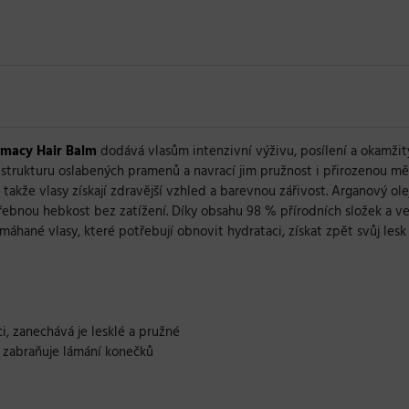
macy Hair Balm
dodává vlasům intenzivní výživu, posílení a okamžitý
trukturu oslabených pramenů a navrací jim pružnost i přirozenou měkk
 takže vlasy získají zdravější vzhled a barevnou zářivost. Arganový ol
ebnou hebkost bez zatížení. Díky obsahu 98 % přírodních složek a veg
áhané vlasy, které potřebují obnovit hydrataci, získat zpět svůj les
i, zanechává je lesklé a pružné
 a zabraňuje lámání konečků