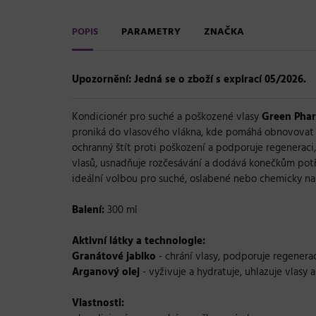
POPIS
PARAMETRY
ZNAČKA
Upozornění: Jedná se o zboží s expirací 05/2026.
Kondicionér pro suché a poškozené vlasy
Green Phar
proniká do vlasového vlákna, kde pomáhá obnovovat s
ochranný štít proti poškození a podporuje regeneraci,
vlasů, usnadňuje rozčesávání a dodává konečkům potř
ideální volbou pro suché, oslabené nebo chemicky nam
Balení:
300 ml
Aktivní látky a technologie:
Granátové jablko
- chrání vlasy, podporuje regenerac
Arganový olej
- vyživuje a hydratuje, uhlazuje vlasy
Vlastnosti: