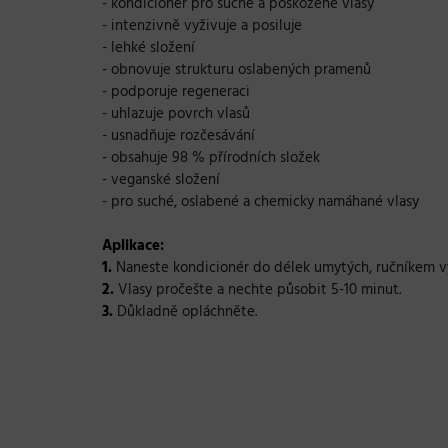
- kondicionér pro suché a poškozené vlasy
- intenzivně vyživuje a posiluje
- lehké složení
- obnovuje strukturu oslabených pramenů
- podporuje regeneraci
- uhlazuje povrch vlasů
- usnadňuje rozčesávání
- obsahuje 98 % přírodních složek
- veganské složení
- pro suché, oslabené a chemicky namáhané vlasy
Aplikace:
1.
Naneste kondicionér do délek umytých, ručníkem v
2.
Vlasy pročešte a nechte působit 5-10 minut.
3.
Důkladně opláchněte.