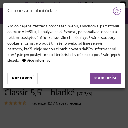
Sleva 20 %
na pánskou kosmetiku
Beviro
!
KATEGORIE
Cookies a osobní údaje
566 440 099
info@svetkadernictvi.cz
Po−pá: 8−17
Vše o nákupu
Kč
MENU
Pro co nejlepší zážitek z procházení webu, abychom si pamatovali,
co máte v košíku, k analýze návštěvnosti, personalizaci obsahu a
reklam, poskytování funkcí sociálních médií využíváme soubory
cookie. Informace o použití našeho webu sdílíme se svými
partnery, kteří údaje mohou zkombinovat s dalšími informacemi,
které jste jim poskytli nebo které získali v důsledku používání jejich
služeb.
Více informací
Kadeřnické potřeby
Nůžky
Pro začátečníky a studenty
NASTAVENÍ
SOUHLASÍM
Kadeřnické nůžky Duko Ice
Classic 5,5" - hladké
[702/5]
Recenze (
15
)
/
Napsat recenzi