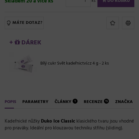
Skladem 20 a více ks
ks
DO KOŠÍKU
MÁTE DOTAZ?
+
DÁREK
Bílý cukr Svět kadeřnictví.cz 4 g - 2 ks
POPIS
PARAMETRY
ČLÁNKY
RECENZE
ZNAČKA
1
15
Kadeřnické nůžky
Duko Ice Classic
klasického tvaru jsou vhodné
pro praváky. Ideální pro klouzavou techniku střihu (sliding).