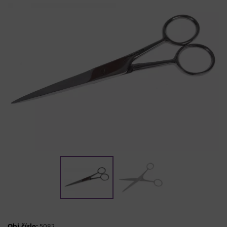
Obj.číslo:
5082