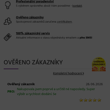
Profesionální poradenství
S výběrem správného zboží Vám poradíme -
kontakt
.
Ověřeno zákazníky
Spokojenost zákazníků zaručena
certifikátem
.
100% zákaznický servis
Aktuální informace o stavu objednávky emailem a
přes SMS!
OVĚŘENO ZÁKAZNÍKY
Kompletní hodnocení
Ověřený zákazník
26. 06. 2026
Nakupovala jsem poprvé a určitě né naposledy. Super
PRO:
výběr a rychlost dodání. Se