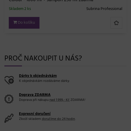
Colour - 1000 ml + šampon 250 ml zdarma
Skladem 2 ks
Subrina Professional
Do košíku
PROČ NAKOUPIT U NÁS?
Dárky k objednávkám
K objednávkám rozdáváme dárky.
Doprava ZDARMA
Doprava při nákupu
nad 1.999,- Kč
ZDARMA!
Expresní doručení
Zboží skladem
doručíme do 24 hodin
.