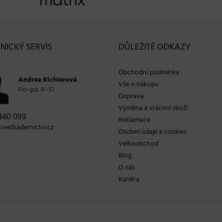
NICKÝ SERVIS
DŮLEŽITÉ ODKAZY
Obchodní podmínky
Andrea Richterová
Vše o nákupu
Po−pá: 8−17
Doprava
Výměna a vrácení zboží
440 099
Reklamace
vetkadernictvi.cz
Osobní údaje a cookies
Velkoobchod
Blog
O nás
Kariéra