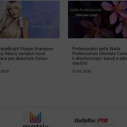
ž ke Dni matek: vyhrajte
Prvomájová soutěž – vyhraj
s produkty RevitaLash v
Blindbox s produkty od
tě více než 2700 Kč
profesionální značky Matrix
. 2026
30. 04. 2026