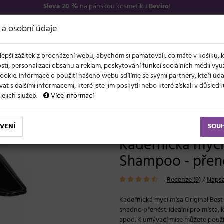
Sleva 20 %
na pánskou kosmetiku
Beviro
!
7
O NÁS
VŠE O N
 a osobní údaje
lepší zážitek z procházení webu, abychom si pamatovali, co máte v košíku, 
sti, personalizaci obsahu a reklam, poskytování funkcí sociálních médií vy
ookie. Informace o použití našeho webu sdílíme se svými partnery, kteří ú
t s dalšími informacemi, které jste jim poskytli nebo které získali v důsled
NOVĚ
EVY
LÉTO A VLASY
AKCE
ZNAČKY
DÁRKY
 jejich služeb.
Více informací
cí mísa Original Best Buy Shampoo - přenosná, černá
VENÍ
SOU
Kadeřnická mycí
Shampoo - přen
Recenze (
9
)
/
Napsa
Kadeřnická mycí mísa Original Bes
snadno přenést. Ideální pro místa, 
apod. K umývací míse můžete použít j