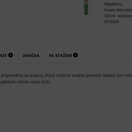
Depilatory
Cream Aloe Epil
125 ml - expirac
07/2026
ENZE
ZNAČKA
KE STAŽENÍ
9
2
 připevněna na stojanu, který můžete snadno přenést. Ideální pro míst
akékoliv křeslo nebo židli.