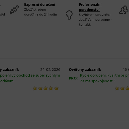
A
Expresní doručení
Profesionální
Zboží skladem
poradenství
MA!
doručíme do 24 hodin
.
S výběrem správného
zboží Vám poradíme -
kontakt
.
ý zákazník
24. 02. 2026
Ověřený zákazník
16.
polehlivý obchod se super rychlým
Rycle doruceni, kvalitni prip
PRO:
odáním.
Za me spokojenost ?