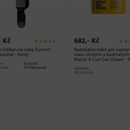
,- Kč
32,- Kč
sionální kadeřnický alobal
Klíček na vymačkávání tub
nal Best Buy - 100 m, 12
- stříbrný
o
Skladem 14 ks
em
Original Best Buy
íce ks