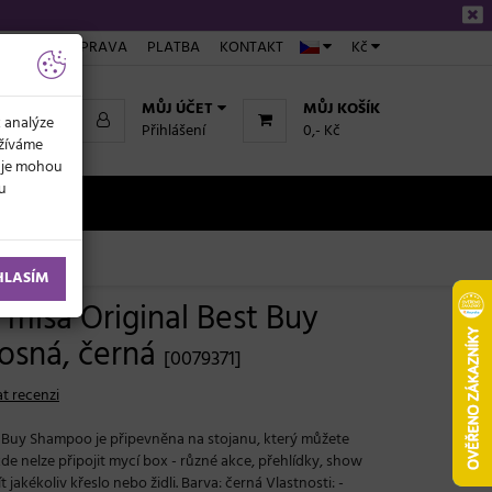
ÁKUPU
DOPRAVA
PLATBA
KONTAKT
Kč
MŮJ ÚČET
MŮJ KOŠÍK
k analýze
Přihlášení
0,- Kč
užíváme
daje mohou
ku
NOVINKY
HLASÍM
 mísa Original Best Buy
osná, černá
[0079371]
t recenzi
t Buy Shampoo je připevněna na stojanu, který můžete
kde nelze připojit mycí box - různé akce, přehlídky, show
akékoliv křeslo nebo židli. Barva: černá Vlastnosti: -