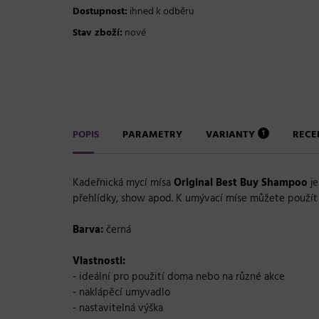
Dostupnost:
ihned k odběru
Stav zboží:
nové
POPIS
PARAMETRY
VARIANTY
REC
1
Kadeřnická mycí mísa
Original Best Buy Shampoo
je
přehlídky, show apod. K umývací míse můžete použít j
Barva:
černá
Vlastnosti:
- ideální pro použití doma nebo na různé akce
- naklápěcí umyvadlo
- nastavitelná výška