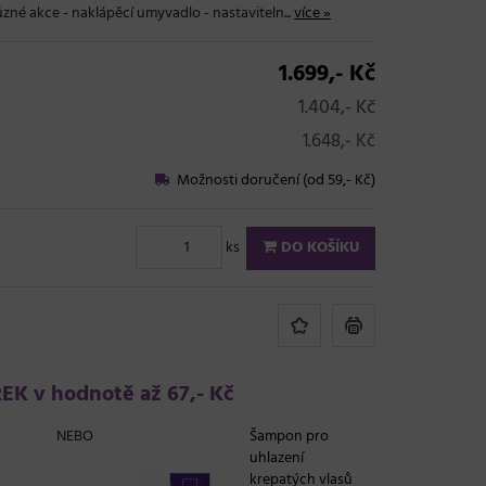
zné akce - naklápěcí umyvadlo - nastaviteln...
více »
1.699,- Kč
1.404,- Kč
1.648,- Kč
Možnosti doručení (od 59,- Kč)
ks
DO KOŠÍKU
K v hodnotě až 67,- Kč
NEBO
Šampon pro
uhlazení
krepatých vlasů