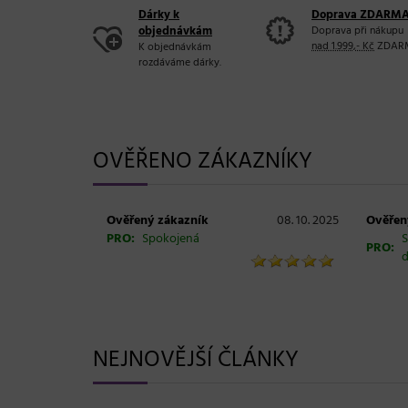
Dárky k
Doprava ZDARM
objednávkám
Doprava při nákupu
nad 1.999,- Kč
ZDAR
K objednávkám
rozdáváme dárky.
OVĚŘENO ZÁKAZNÍKY
Ověřený zákazník
08. 10. 2025
Ověřen
PRO:
Spokojená
S
PRO:
d
NEJNOVĚJŠÍ ČLÁNKY