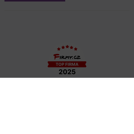
COPYRIGHT © 2009−2026 DETAIL - HAIR STYLE S.R.O. | TEMPLATE BY