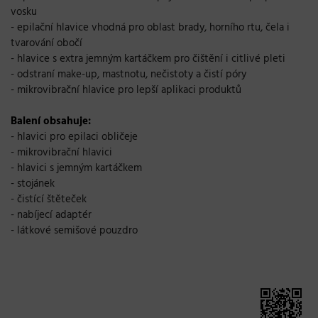
vosku
- epilační hlavice vhodná pro oblast brady, horního rtu, čela i
tvarování obočí
- hlavice s extra jemným kartáčkem pro čištění i citlivé pleti
- odstraní make-up, mastnotu, nečistoty a čistí póry
- mikrovibrační hlavice pro lepší aplikaci produktů
Balení obsahuje:
- hlavici pro epilaci obličeje
- mikrovibrační hlavici
- hlavici s jemným kartáčkem
- stojánek
- čistící štěteček
- nabíjecí adaptér
- látkové semišové pouzdro