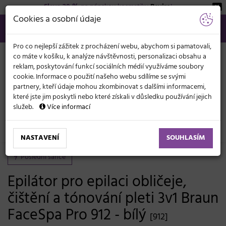
Sleva 20 %
na pánskou kosmetiku
Beviro
!
KATEGORIE
Cookies a osobní údaje
566 440 099
info@svetkadernictvi.cz
Po−pá: 8−17
Vše o nákupu
Kč
MENU
Pro co nejlepší zážitek z procházení webu, abychom si pamatovali,
co máte v košíku, k analýze návštěvnosti, personalizaci obsahu a
reklam, poskytování funkcí sociálních médií využíváme soubory
cookie. Informace o použití našeho webu sdílíme se svými
partnery, kteří údaje mohou zkombinovat s dalšími informacemi,
které jste jim poskytli nebo které získali v důsledku používání jejich
služeb.
Více informací
Kosmetické potřeby
Depilace, epilace
Depilátory, epilátory
NASTAVENÍ
SOUHLASÍM
Poslední šance
Epilátor pro epilaci obličeje,
čištění a tónování pleti 3v1 Braun
FaceSpa Pro 912 - bílý
[912]