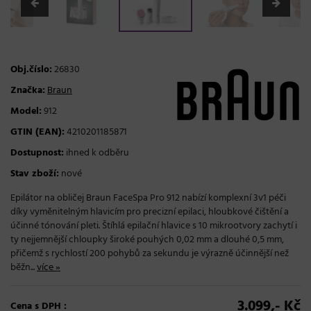
Obj.číslo:
26830
Značka:
Braun
Model:
912
GTIN (EAN):
4210201185871
Dostupnost:
ihned k odběru
Stav zboží:
nové
Epilátor na obličej Braun FaceSpa Pro 912 nabízí komplexní 3v1 péči
díky vyměnitelným hlavicím pro precizní epilaci, hloubkové čištění a
účinné tónování pleti. Štíhlá epilační hlavice s 10 mikrootvory zachytí i
ty nejjemnější chloupky široké pouhých 0,02 mm a dlouhé 0,5 mm,
přičemž s rychlostí 200 pohybů za sekundu je výrazně účinnější než
běžn...
více »
3.099,- Kč
Cena s DPH :