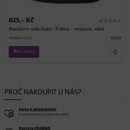
4.100,- Kč
+ DOPRAVA ZDARMA
Profesionální strojek na vlasy Wahl Magic Clip 
08148-2316H
DUKO
Skladem 20 a více ks
Do košíku
PROČ NAKOUPIT U NÁS?
Dárky k objednávkám
K objednávkám rozdáváme dárky.
Doprava ZDARMA