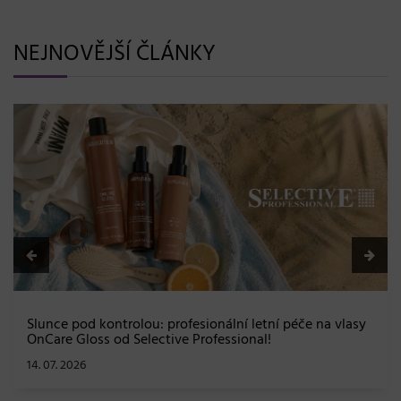
NEJNOVĚJŠÍ ČLÁNKY
BLONDME přichází s novou érou blond: lesk, glow efekt
a maximální péče bez kompromisů
08. 06. 2026