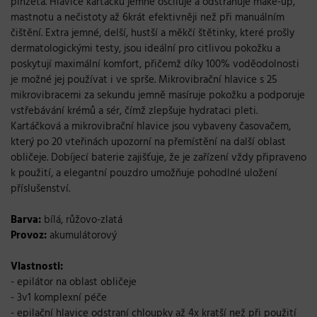
pinzeta. Hlavice kartáčku jemně osciluje a odstraňuje make-up,
mastnotu a nečistoty až 6krát efektivněji než při manuálním
čištění. Extra jemné, delší, hustší a měkčí štětinky, které prošly
dermatologickými testy, jsou ideální pro citlivou pokožku a
poskytují maximální komfort, přičemž díky 100% voděodolnosti
je možné jej používat i ve sprše. Mikrovibrační hlavice s 25
mikrovibracemi za sekundu jemně masíruje pokožku a podporuje
vstřebávání krémů a sér, čímž zlepšuje hydrataci pleti.
Kartáčková a mikrovibrační hlavice jsou vybaveny časovačem,
který po 20 vteřinách upozorní na přemístění na další oblast
obličeje. Dobíjecí baterie zajišťuje, že je zařízení vždy připraveno
k použití, a elegantní pouzdro umožňuje pohodlné uložení
příslušenství.
Barva:
bílá, růžovo-zlatá
Provoz:
akumulátorový
Vlastnosti:
- epilátor na oblast obličeje
- 3v1 komplexní péče
- epilační hlavice odstraní chloupky až 4x kratší než při použití