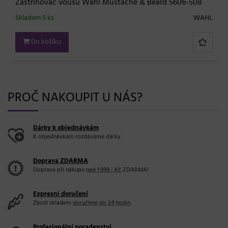
Zastřihovač vousů Wahl Mustache & Beard 5606-508
Skladem 5 ks
WAHL
Do košíku
PROČ NAKOUPIT U NÁS?
Dárky k objednávkám
K objednávkám rozdáváme dárky.
Doprava ZDARMA
Doprava při nákupu
nad 1.999,- Kč
ZDARMA!
Expresní doručení
Zboží skladem
doručíme do 24 hodin
.
Profesionální poradenství