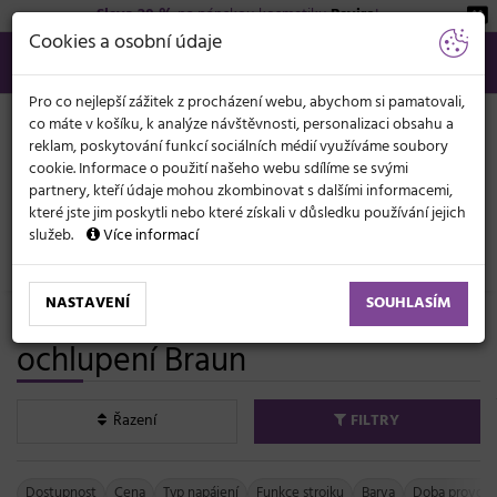
Sleva 20 %
na pánskou kosmetiku
Beviro
!
KATEGORIE
Cookies a osobní údaje
566 440 099
info@svetkadernictvi.cz
Po−pá: 8−17
Vše o nákupu
Kč
MENU
Pro co nejlepší zážitek z procházení webu, abychom si pamatovali,
co máte v košíku, k analýze návštěvnosti, personalizaci obsahu a
reklam, poskytování funkcí sociálních médií využíváme soubory
cookie. Informace o použití našeho webu sdílíme se svými
partnery, kteří údaje mohou zkombinovat s dalšími informacemi,
které jste jim poskytli nebo které získali v důsledku používání jejich
služeb.
Více informací
Elektronika
Strojky
Holicí strojky
NASTAVENÍ
SOUHLASÍM
Holicí strojky na vousy a
ochlupení Braun
Řazení
FILTRY
Dostupnost
Cena
Typ napájení
Funkce strojku
Barva
Doba provoz