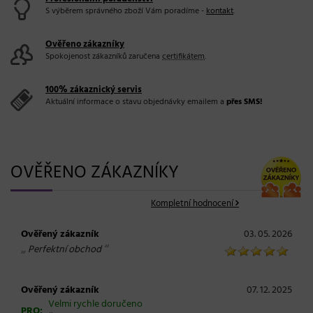
S výběrem správného zboží Vám poradíme -
kontakt
.
Ověřeno zákazníky
Spokojenost zákazníků zaručena
certifikátem
.
100% zákaznický servis
Aktuální informace o stavu objednávky emailem a
přes SMS!
OVĚŘENO ZÁKAZNÍKY
Kompletní hodnocení
Ověřený zákazník
03. 05. 2026
„
“
Perfektní obchod
Ověřený zákazník
07. 12. 2025
Velmi rychle doručeno
PRO: