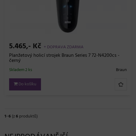
5.465,- Kč
+ DOPRAVA ZDARMA
Planžetový holicí strojek Braun Series 7 72-N4200cs -
černý
Skladem 2 ks
Braun
Do košíku
1
−
6
(z
6
produktů)