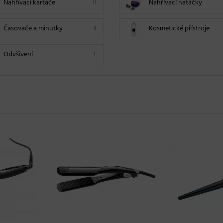
Nahřívací kartáče
Nahřívací natáčky
11
Časovače a minutky
Kosmetické přístroje
3
Odvšivení
1