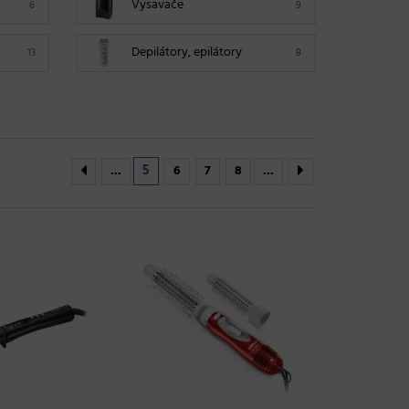
Vysavače
6
9
Depilátory, epilátory
13
8
5
...
6
7
8
...