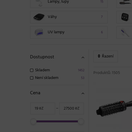
Lampy, lupy
15
Váhy
7
UV lampy
6
Řazení
Dostupnost
Skladem
1452
Produktů: 1505
Není skladem
53
Cena
−