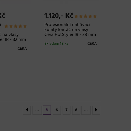
Kč
1.120,- Kč
í
Profesionální nahřívací
kulatý kartáč na vlasy
č na vlasy
Cera HotStyler IR - 38 mm
er IR - 32 mm
Skladem 18 ks
CERA
CERA
5
...
6
7
8
...