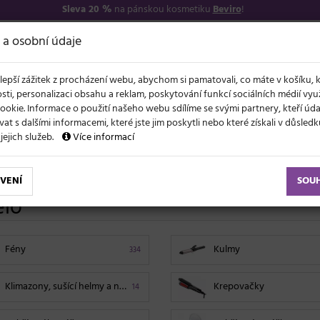
Sleva 20 %
na pánskou kosmetiku
Beviro
!
7
O NÁS
VŠE O N
 a osobní údaje
lepší zážitek z procházení webu, abychom si pamatovali, co máte v košíku, 
sti, personalizaci obsahu a reklam, poskytování funkcí sociálních médií vy
ookie. Informace o použití našeho webu sdílíme se svými partnery, kteří ú
t s dalšími informacemi, které jste jim poskytli nebo které získali v důsled
NOVĚ
EVY
LÉTO A VLASY
AKCE
ZNAČKY
DÁRKY
 jejich služeb.
Více informací
VENÍ
SOU
ělo
Fény
Kulmy
334
Klimazony, sušící helmy a napařovače
Krepovačky
14