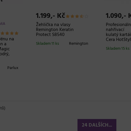
1.199,- Kč
1.090,- 
RMA
Žehlička na vlasy
Profesionáln
Remington Keratin
nahřívací
Protect S8540
kulatý kartá
fénu na
Cera HotStyl
on a
Skladem 11 ks
Remington
Magic
Skladem 15 ks
odrý,
Parlux
tů)
24 DALŠÍCH...