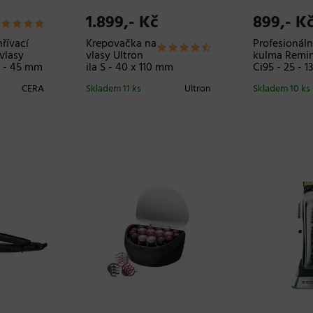
1.899,- Kč
899,- K
hřívací
Krepovačka na
Profesionáln
vlasy
vlasy Ultron
kulma Remin
R - 45 mm
ila S - 40 x 110 mm
Ci95 - 25 - 
CERA
Skladem 11 ks
Ultron
Skladem 10 ks