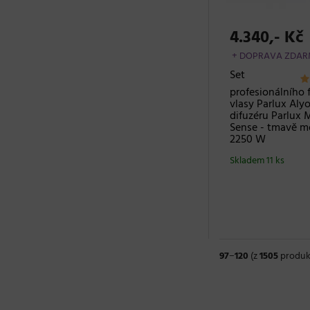
4.340,- Kč
+ DOPRAVA ZDA
Set
profesionálního 
vlasy Parlux Aly
difuzéru Parlux 
Sense - tmavě m
2250 W
Skladem 11 ks
97
−
120
(z
1505
produk