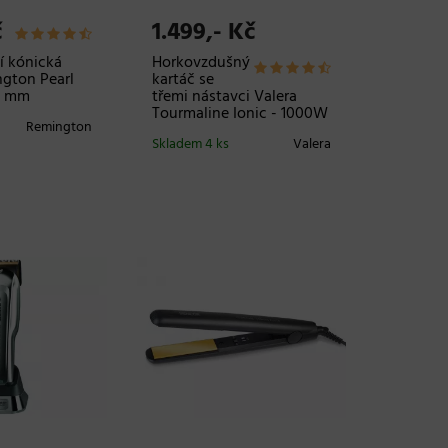
č
1.499,- Kč
í kónická
Horkovzdušný
gton Pearl
kartáč se
13 mm
třemi nástavci Valera
Tourmaline Ionic - 1000W
Remington
Skladem 4 ks
Valera