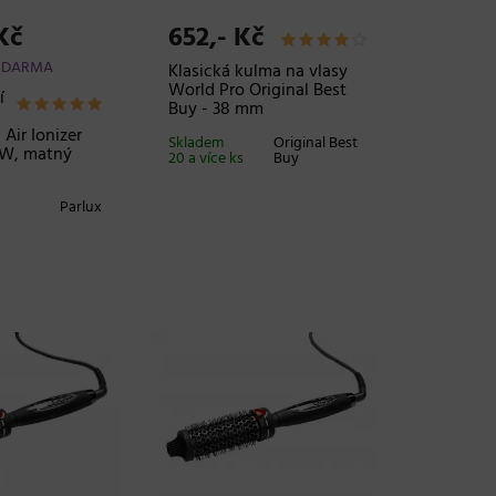
Kč
652,- Kč
ZDARMA
Klasická kulma na vlasy
World Pro Original Best
í
Buy - 38 mm
 Air Ionizer
Skladem
Original Best
 W, matný
20 a více ks
Buy
Parlux