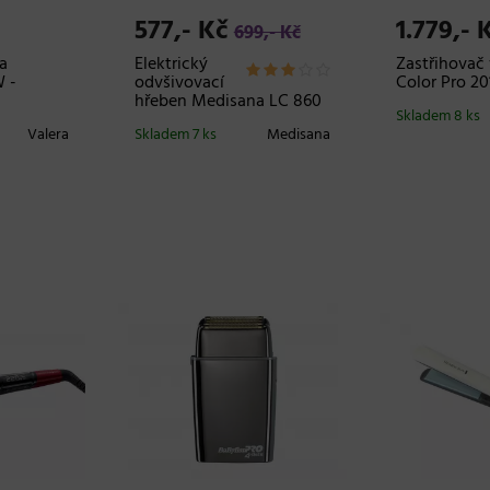
577,- Kč
1.779,- 
699,- Kč
a
Elektrický
Zastřihovač
W -
odvšivovací
Color Pro 2
hřeben Medisana LC 860
Skladem 8 ks
Valera
Skladem 7 ks
Medisana