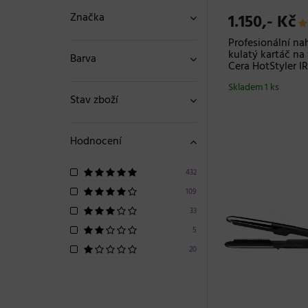
Značka
1.150,- Kč
Profesionální na
kulatý kartáč na 
Barva
Cera HotStyler I
Skladem 1 ks
Stav zboží
Hodnocení
432
109
33
5
20