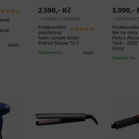
2.590,- Kč
3.990,- 
+ DOPRAVA ZDARMA
+ DOPRAVA 
hovač
h
Profesionální
Profesionáln
Nasal
planžetový
fén na vlasy
holicí strojek Andis
Parlux Alyon
ProFoil Shaver TS-1
Tech - 2250
WAHL
černý
Skladem 4 ks
Andis
Skladem 7 ks