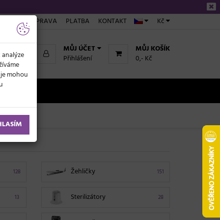
ÁKUPU
DOPRAVA
PLATBA
KONTAKT
Kč
MŮJ ÚČET
MŮJ KOŠÍK
k analýze
Přihlášení
0,- Kč
užíváme
daje mohou
ku
NOVINKY
HLASÍM
Žehličky
128
151
Sterilizátory
13
28