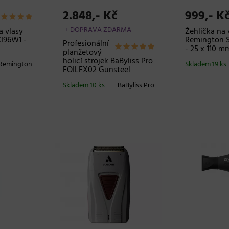
2.848,- Kč
999,- K
+ DOPRAVA ZDARMA
a vlasy
Žehlička na 
CI96W1 -
Remington S
Profesionální
- 25 x 110 m
planžetový
holicí strojek BaByliss Pro
Remington
Skladem 19 ks
FOILFX02 Gunsteel
Skladem 10 ks
BaByliss Pro