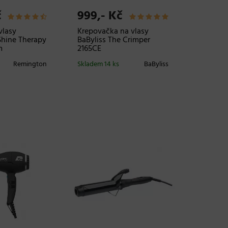
č
999,- Kč
vlasy
Krepovačka na vlasy
hine Therapy
BaByliss The Crimper
m
2165CE
Remington
Skladem 14 ks
BaByliss