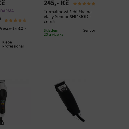
Kč
245,- Kč
ZDARMA
Turmalínová žehlička na
vlasy Sencor SHI 131GD -
í
černá
rescelta 3.0 -
Skladem
Sencor
20 a více ks
Kiepe
Professional