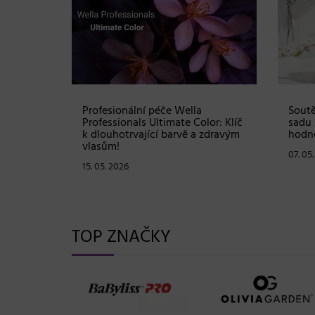
Shampoo:
Profesionální péče Wella
Soutě
ové
Professionals Ultimate Color: Klíč
sadu 
stou
k dlouhotrvající barvě a zdravým
hodno
vlasům!
07. 05
15. 05. 2026
TOP ZNAČKY