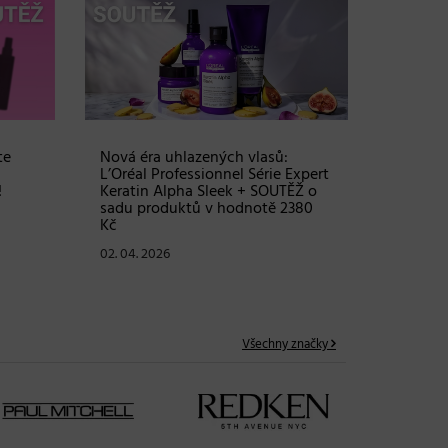
Objem, 
vlasy – 
Grow Fu
24. 03. 2
te
Nová éra uhlazených vlasů:
L’Oréal Professionnel Série Expert
!
Keratin Alpha Sleek + SOUTĚŽ o
sadu produktů v hodnotě 2380
Kč
02. 04. 2026
Všechny značky