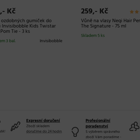
,- Kč
259,- Kč
 ozdobných gumiček do
Vůně na vlasy Neqi Hair Pe
 Invisibobble Kids Twistar
The Signature - 75 ml
om Tie - 3 ks
Skladem 5 ks
m 3 bal.
Invisibobble
A
Expresní doručení
Profesionální
Zboží skladem
poradenství
MA!
doručíme do 24 hodin
.
S výběrem správného
zboží Vám poradíme -