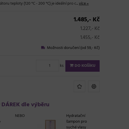
toru teploty (120 °C - 200 °C) je ideální pro c...
více »
1.485,- Kč
1.227,- Kč
1.455,- Kč
Možnosti doručení (od 59,- Kč)
ks
DO KOŠÍKU
DÁREK dle výběru
NEBO
Hydratační
o
šampon pro
suché vlasy