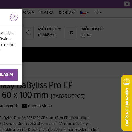
ÁKUPU
DOPRAVA
PLATBA
KONTAKT
Kč
MŮJ ÚČET
MŮJ KOŠÍK
k analýze
Přihlášení
0,- Kč
užíváme
daje mohou
ku
NOVINKY
HLASÍM
asy BaByliss Pro EP
- 60 x 100 mm
[BAB2512EPCE]
at recenzi
Přehrát video
BaByliss Pro BAB2512EPCE s unikátní EP technologií
ěný vzor a dodá větší objem vlasů. Vlasům dává styl a
e lesklé a jemné. Krepovačka je velmi snadno ovladatelná,