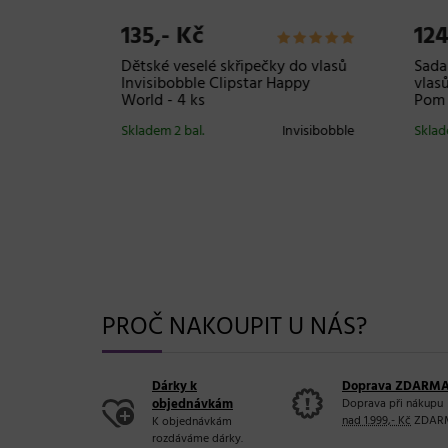
135,- Kč
124
Dětské veselé skřipečky do vlasů
Sada
Invisibobble Clipstar Happy
vlasů
World - 4 ks
Pom P
Magic
Skladem 2 bal.
Invisibobble
Sklade
50 W
Parlux
PROČ NAKOUPIT U NÁS?
Dárky k
Doprava ZDARM
objednávkám
Doprava při nákupu
nad 1.999,- Kč
ZDAR
K objednávkám
rozdáváme dárky.