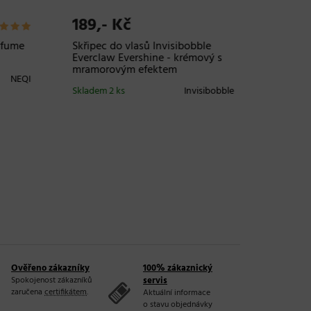
189,- Kč
3.399
+ DOPR
rfume
Skřipec do vlasů Invisibobble
Everclaw Evershine - krémový s
Sada pr
mramorovým efektem
Mitchel
NEQI
Save Bi
Skladem 2 ks
Invisibobble
Skladem 
Ověřeno zákazníky
100% zákaznický
Spokojenost zákazníků
servis
zaručena
certifikátem
.
Aktuální informace
o stavu objednávky