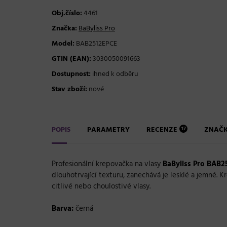
Obj.číslo:
4461
Značka:
BaByliss Pro
Model:
BAB2512EPCE
GTIN (EAN):
3030050091663
Dostupnost:
ihned k odběru
Stav zboží:
nové
POPIS
PARAMETRY
RECENZE
ZNAČ
17
Profesionální krepovačka na vlasy
BaByliss Pro BAB2
dlouhotrvající texturu, zanechává je lesklé a jemné.
Kr
citlivé nebo choulostivé vlasy.
Barva:
černá