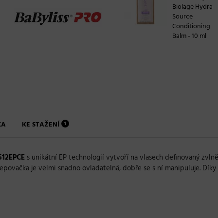
Biolage Hydra
Source
Conditioning
Balm - 10 ml
KA
KE STAŽENÍ
1
512EPCE
s unikátní EP technologií vytvoří na vlasech definovaný zvln
epovačka
je velmi snadno ovladatelná, dobře se s ní manipuluje. Díky r