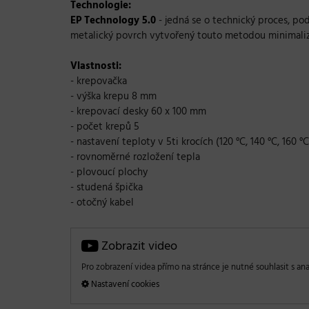
Technologie:
EP Technology 5.0
- jedná se o technický proces, p
metalický povrch vytvořený touto metodou minimalizuj
Vlastnosti:
- krepovačka
- výška krepu 8 mm
- krepovací desky 60 x 100 mm
- počet krepů 5
- nastavení teploty v 5ti krocích (120 °C, 140 °C, 160 °C
- rovnoměrné rozložení tepla
- plovoucí plochy
- studená špička
- otočný kabel
Zobrazit video
Pro zobrazení videa přímo na stránce je nutné souhlasit s ana
Nastavení cookies