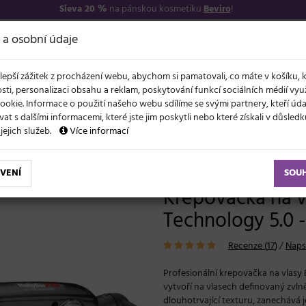
Sleva 20 %
na pánskou kosmetiku
Beviro
!
7
O NÁS
VŠE O N
 a osobní údaje
lepší zážitek z procházení webu, abychom si pamatovali, co máte v košíku, 
sti, personalizaci obsahu a reklam, poskytování funkcí sociálních médií vy
ookie. Informace o použití našeho webu sdílíme se svými partnery, kteří ú
t s dalšími informacemi, které jste jim poskytli nebo které získali v důsled
NOVĚ
EVY
LÉTO A VLASY
AKCE
ZNAČKY
DÁRKY
 jejich služeb.
Více informací
BaByliss Pro EP Technology 5.0 - 60 x 100 mm
VENÍ
SOU
Krepovačka na vl
Technology 5.0 
Recenze (
17
)
/
Naps
Profesionální krepovačka na vlasy 
vytvoří na vlasech definovaný zvln
dlouhotrvající texturu, zanechává j