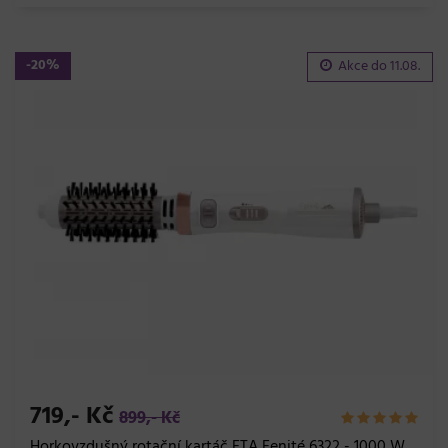
-20%
Akce do
11.08.
719,- Kč
899,- Kč
Horkovzdušný rotační kartáč ETA Fenité 6322 - 1000 W,