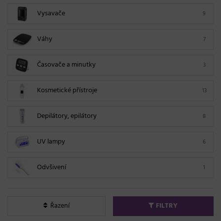
Vysavače
9
Váhy
7
Časovače a minutky
3
Kosmetické přístroje
13
Depilátory, epilátory
8
UV lampy
6
Odvšivení
1
Řazení
FILTRY