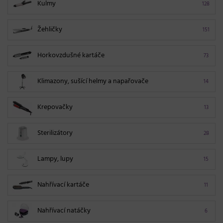
Kulmy
128
Žehličky
151
Horkovzdušné kartáče
73
Klimazony, sušící helmy a napařovače
14
Krepovačky
13
Sterilizátory
28
Lampy, lupy
15
Nahřívací kartáče
11
Nahřívací natáčky
6