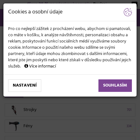
Sleva 20 %
na pánskou kosmetiku
Beviro
!
KATEGORIE
Cookies a osobní údaje
566 440 099
info@svetkadernictvi.cz
Po−pá: 8−17
Vše o nákupu
Kč
MENU
Pro co nejlepší zážitek z procházení webu, abychom si pamatovali,
co máte v košíku, k analýze návštěvnosti, personalizaci obsahu a
reklam, poskytování funkcí sociálních médií využíváme soubory
cookie. Informace o použití našeho webu sdílíme se svými
partnery, kteří údaje mohou zkombinovat s dalšími informacemi,
které jste jim poskytli nebo které získali v důsledku používání jejich
služeb.
Více informací
Elektronika
NASTAVENÍ
SOUHLASÍM
Elektro pro péči o vlasy a tělo
Strojky
701
Fény
334