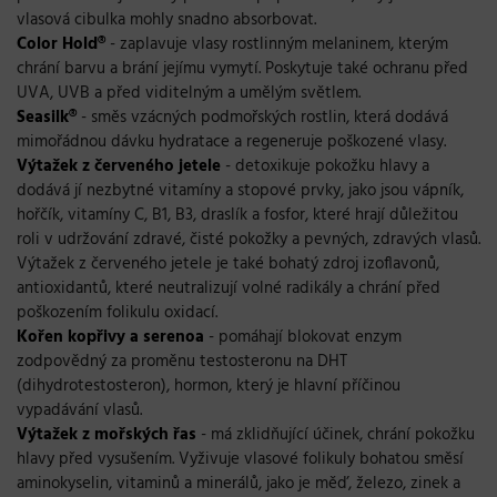
vlasová cibulka mohly snadno absorbovat.
Color Hold®
- zaplavuje vlasy rostlinným melaninem, kterým
chrání barvu a brání jejímu vymytí. Poskytuje také ochranu před
UVA, UVB a před viditelným a umělým světlem.
Seasilk®
- směs vzácných podmořských rostlin, která dodává
mimořádnou dávku hydratace a regeneruje poškozené vlasy.
Výtažek z červeného jetele
- detoxikuje pokožku hlavy a
dodává jí nezbytné vitamíny a stopové prvky, jako jsou vápník,
hořčík, vitamíny C, B1, B3, draslík a fosfor, které hrají důležitou
roli v udržování zdravé, čisté pokožky a pevných, zdravých vlasů.
Výtažek z červeného jetele je také bohatý zdroj izoflavonů,
antioxidantů, které neutralizují volné radikály a chrání před
poškozením folikulu oxidací.
Kořen kopřivy a serenoa
- pomáhají blokovat enzym
zodpovědný za proměnu testosteronu na DHT
(dihydrotestosteron), hormon, který je hlavní příčinou
vypadávání vlasů.
Výtažek z mořských řas
- má zklidňující účinek, chrání pokožku
hlavy před vysušením. Vyživuje vlasové folikuly bohatou směsí
aminokyselin, vitaminů a minerálů, jako je měď, železo, zinek a