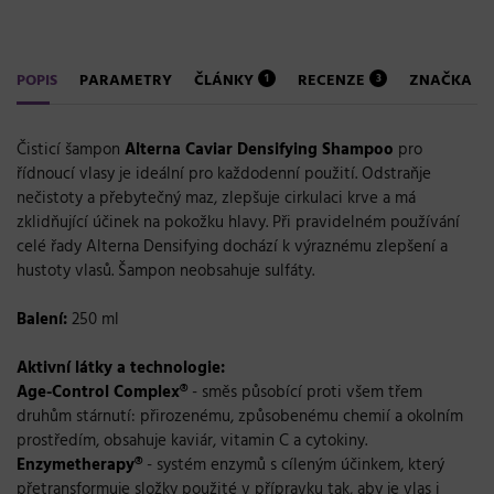
POPIS
PARAMETRY
ČLÁNKY
RECENZE
ZNAČKA
1
3
Čisticí šampon
Alterna Caviar Densifying Shampoo
pro
řídnoucí vlasy je ideální pro každodenní použití. Odstraňje
nečistoty a přebytečný maz, zlepšuje cirkulaci krve a má
zklidňující účinek na pokožku hlavy. Při pravidelném používání
celé řady Alterna Densifying dochází k výraznému zlepšení a
hustoty vlasů. Šampon neobsahuje sulfáty.
Balení:
250 ml
Aktivní látky a technologie:
Age-Control Complex®
- směs působící proti všem třem
druhům stárnutí: přirozenému, způsobenému chemií a okolním
prostředím, obsahuje kaviár, vitamin C a cytokiny.
Enzymetherapy®
- systém enzymů s cíleným účinkem, který
přetransformuje složky použité v přípravku tak, aby je vlas i