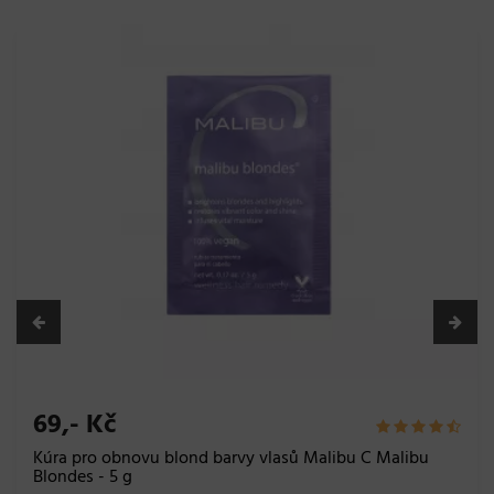
-10%
Akce do
31.08.
139,- Kč
155,- Kč
Barva na vlasy Subrina Professional Permanent Colour
100 ml - 7/36 středně blond - písková