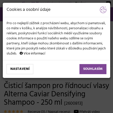
Sleva 20 %
na pánskou kosmetiku
Beviro
!
KATEGORIE
Cookies a osobní údaje
566 440 099
info@svetkadernictvi.cz
Po−pá: 8−17
Vše o nákupu
Kč
MENU
Pro co nejlepší zážitek z procházení webu, abychom si pamatovali,
co máte v košíku, k analýze návštěvnosti, personalizaci obsahu a
reklam, poskytování funkcí sociálních médií využíváme soubory
cookie. Informace o použití našeho webu sdílíme se svými
partnery, kteří údaje mohou zkombinovat s dalšími informacemi,
které jste jim poskytli nebo které získali v důsledku používání jejich
služeb.
Více informací
Vlasová kosmetika
Šampony
Lupy a problematika pokožky
NASTAVENÍ
SOUHLASÍM
-10%
Poslední šance
Čisticí šampon pro řídnoucí vlasy
Alterna Caviar Densifying
Shampoo - 250 ml
[2600813]
Recenze (
3
)
/
Napsat recenzi
Přehrát video