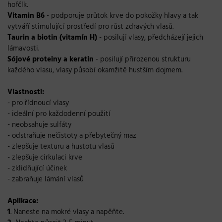
hořčík.
Vitamin B6
- podporuje průtok krve do pokožky hlavy a tak
vytváří stimulující prostředí pro růst zdravých vlasů.
Taurin a biotin (vitamín H)
- posilují vlasy, předcházejí jejich
lámavosti.
Sójové proteiny a keratin
- posilují přirozenou strukturu
každého vlasu, vlasy působí okamžitě hustším dojmem.
Vlastnosti:
- pro řídnoucí vlasy
- ideální pro každodenní použití
- neobsahuje sulfáty
- odstraňuje nečistoty a přebytečný maz
- zlepšuje texturu a hustotu vlasů
- zlepšuje cirkulaci krve
- zklidňující účinek
- zabraňuje lámání vlasů
Aplikace:
1
. Naneste na mokré vlasy a napěňte.