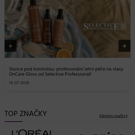
BLONDME přichází s novou érou blond: lesk, glow efekt
a maximální péče bez kompromisů
08. 06. 2026
TOP ZNAČKY
Všechny značky