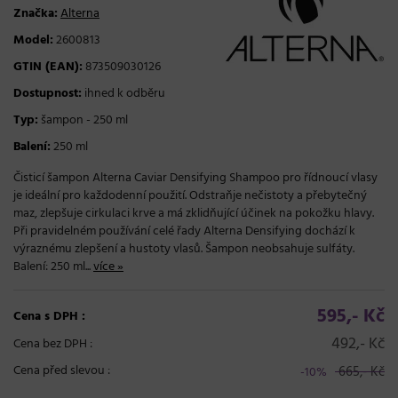
Značka:
Alterna
Model:
2600813
GTIN (EAN):
873509030126
Dostupnost:
ihned k odběru
Typ:
šampon - 250 ml
Balení:
250 ml
Čisticí šampon Alterna Caviar Densifying Shampoo pro řídnoucí vlasy
je ideální pro každodenní použití. Odstraňje nečistoty a přebytečný
maz, zlepšuje cirkulaci krve a má zklidňující účinek na pokožku hlavy.
Při pravidelném používání celé řady Alterna Densifying dochází k
výraznému zlepšení a hustoty vlasů. Šampon neobsahuje sulfáty.
Balení: 250 ml...
více »
595,- Kč
Cena s DPH :
492,- Kč
Cena bez DPH :
Cena před slevou :
665,- Kč
-10%