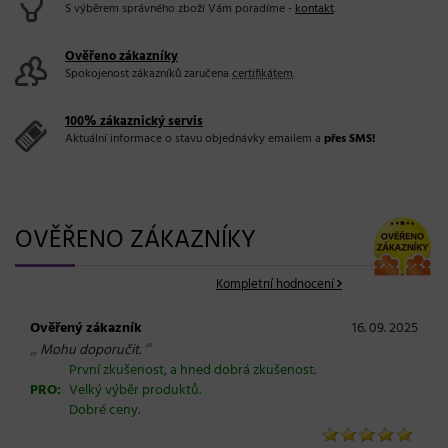
S výběrem správného zboží Vám poradíme -
kontakt
.
Ověřeno zákazníky
Spokojenost zákazníků zaručena
certifikátem
.
100% zákaznický servis
Aktuální informace o stavu objednávky emailem a
přes SMS!
OVĚŘENO ZÁKAZNÍKY
Kompletní hodnocení
Ověřený zákazník
16. 09. 2025
„
“
Mohu doporučit.
První zkušenost, a hned dobrá zkušenost.
PRO:
Velký výběr produktů.
Dobré ceny.