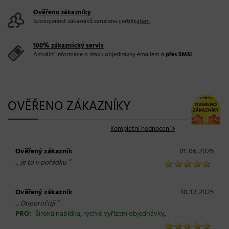
Ověřeno zákazníky
Spokojenost zákazníků zaručena
certifikátem
.
100% zákaznický servis
Aktuální informace o stavu objednávky emailem a
přes SMS!
OVĚŘENO ZÁKAZNÍKY
Kompletní hodnocení
Ověřený zákazník
01. 06. 2026
„
“
je to v pořádku
Ověřený zákazník
30. 12. 2025
„
“
Doporučuji
PRO:
Široká nabídka, rychlé vyřízení objednávky,