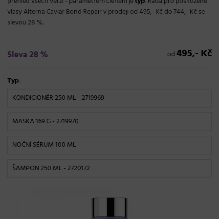
přehled všech verzí - parametrem členění je
typ
. Řada pro poškozené
vlasy Alterna Caviar Bond Repair v prodeji od 495,- Kč do 744,- Kč se
slevou 28 %.
495,- Kč
Sleva 28 %
od
Typ
:
KONDICIONÉR 250 ML
- 2719969
MASKA 169 G
- 2719970
NOČNÍ SÉRUM 100 ML
ŠAMPON 250 ML
- 2720172