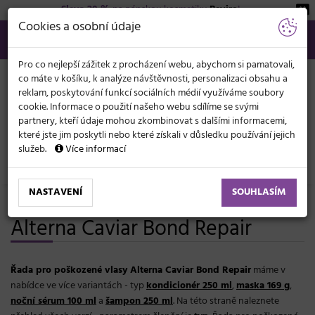
Sleva 20 %
na pánskou kosmetiku
Beviro
!
KATEGORIE
Cookies a osobní údaje
566 440 099
info@svetkadernictvi.cz
Po−pá: 8−17
Vše o nákupu
Kč
MENU
Pro co nejlepší zážitek z procházení webu, abychom si pamatovali,
co máte v košíku, k analýze návštěvnosti, personalizaci obsahu a
reklam, poskytování funkcí sociálních médií využíváme soubory
cookie. Informace o použití našeho webu sdílíme se svými
partnery, kteří údaje mohou zkombinovat s dalšími informacemi,
které jste jim poskytli nebo které získali v důsledku používání jejich
služeb.
Více informací
Značky
Alterna
NASTAVENÍ
SOUHLASÍM
Řada pro poškozené vlasy
Alterna Caviar Bond Repair
Řada pro poškozené vlasy Alterna Caviar Bond Repair
máme v
nabídce ve více variantách - typ
kondicionér 250 ml
,
maska 169 g
,
noční sérum 100 ml
a
šampon 250 ml
. Na této straně naleznete