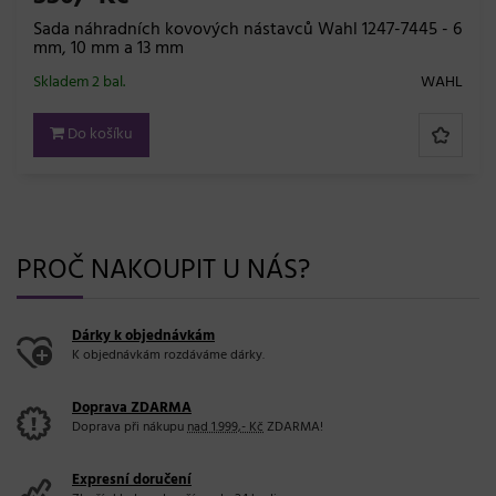
Sada náhradních kovových nástavců Wahl 1247-7445 - 6
mm, 10 mm a 13 mm
Skladem 2 bal.
WAHL
Do košíku
PROČ NAKOUPIT U NÁS?
Dárky k objednávkám
K objednávkám rozdáváme dárky.
Doprava ZDARMA
Doprava při nákupu
nad 1.999,- Kč
ZDARMA!
Expresní doručení