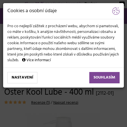
Sleva 20 %
na pánskou kosmetiku
Beviro
!
KATEGORIE
Cookies a osobní údaje
566 440 099
info@svetkadernictvi.cz
Po−pá: 8−17
Vše o nákupu
Kč
MENU
Pro co nejlepší zážitek z procházení webu, abychom si pamatovali,
co máte v košíku, k analýze návštěvnosti, personalizaci obsahu a
reklam, poskytování funkcí sociálních médií využíváme soubory
cookie. Informace o použití našeho webu sdílíme se svými
partnery, kteří údaje mohou zkombinovat s dalšími informacemi,
které jste jim poskytli nebo které získali v důsledku používání jejich
služeb.
Více informací
Elektronika
Strojky
Příslušenství
Oleje, spreje
NASTAVENÍ
SOUHLASÍM
Čistící a chladící sprej na nože
Oster Kool Lube - 400 ml
[2112-01]
Recenze (
1
)
/
Napsat recenzi