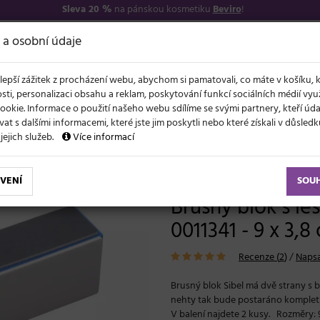
Sleva 20 %
na pánskou kosmetiku
Beviro
!
7
O NÁS
VŠE O N
 a osobní údaje
lepší zážitek z procházení webu, abychom si pamatovali, co máte v košíku, 
sti, personalizaci obsahu a reklam, poskytování funkcí sociálních médií vy
ookie. Informace o použití našeho webu sdílíme se svými partnery, kteří ú
t s dalšími informacemi, které jste jim poskytli nebo které získali v důsled
NOVĚ
EVY
LÉTO A VLASY
AKCE
ZNAČKY
DÁRKY
 jejich služeb.
Více informací
blok s leštičkou na nehty Sibel 0011341 - 9 x 3,8 cm - 2ks
VENÍ
SOU
Brusný blok s le
0011341 - 9 x 3,8
Recenze (
2
)
/
Napsa
Brusný blok Sibel má dvě strany s b
nehty tak bude postaráno komplet
V balení najdete 2 kusy. Rozměry: 9