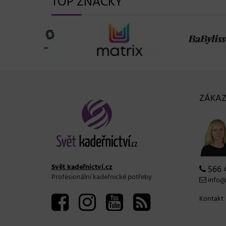
TOP ZNAČKY
ZÁKAZ
Svět kadeřnictví.cz
566 
Profesionální kadeřnické potřeby
info@s
Kontakt