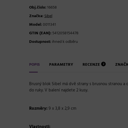
Obj.číslo:
16658
Značka:
Sibel
Model:
0011341
GTIN (EAN):
5412058154478
Dostupnost:
ihned k odběru
POPIS
PARAMETRY
RECENZE
ZNAČ
2
Brusný blok Sibel má dvě strany s brusnou stranou a
do ruky. V balení najdete 2 kusy.
Rozměry:
9 x 3,8 x 2,9 cm
Vlastnosti: