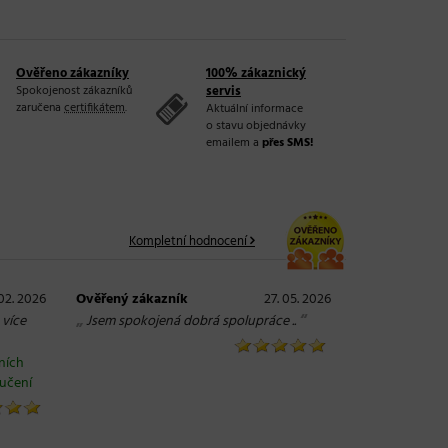
Ověřeno zákazníky
100% zákaznický
Spokojenost zákazníků
servis
zaručena
certifikátem
.
Aktuální informace
o stavu objednávky
emailem a
přes SMS!
Kompletní hodnocení
 02. 2026
Ověřený zákazník
27. 05. 2026
„
“
 více
Jsem spokojená dobrá spolupráce ..
tních
ručení