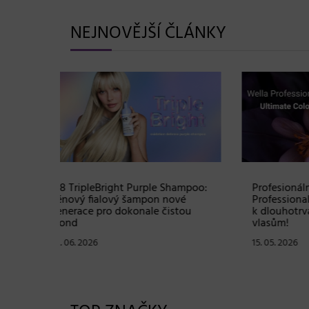
NEJNOVĚJŠÍ ČLÁNKY
Shampoo:
Profesionální péče Wella
Soutě
ové
Professionals Ultimate Color: Klíč
sadu 
stou
k dlouhotrvající barvě a zdravým
hodno
vlasům!
07. 05
15. 05. 2026