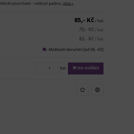
štícím povrchem - velikost padno...
více »
85,- Kč
/ bal.
70,- Kč
/ bal.
83,- Kč
/ bal.
Možnosti doručení (od 59,- Kč)
bal.
DO KOŠÍKU