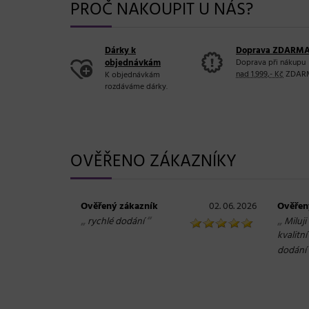
PROČ NAKOUPIT U NÁS?
Dárky k
Doprava ZDARM
objednávkám
Doprava při nákupu
nad 1.999,- Kč
ZDAR
K objednávkám
rozdáváme dárky.
OVĚŘENO ZÁKAZNÍKY
Ověřený zákazník
02. 06. 2026
Ověřen
„
“
„
rychlé dodání
Miluji
kvalitn
dodání