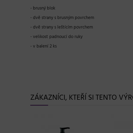
- brusný blok
- dvě strany s brusným povrchem
- dvě strany s leštícím povrchem
- velikost padnoucí do ruky
- v balení 2 ks
ZÁKAZNÍCI, KTEŘÍ SI TENTO VÝ