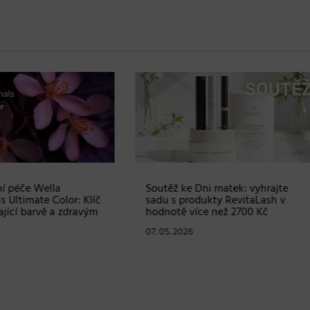
ž ke Dni matek: vyhrajte
Prvomájová soutěž – vyhraj
s produkty RevitaLash v
Blindbox s produkty od
tě více než 2700 Kč
profesionální značky Matrix
. 2026
30. 04. 2026