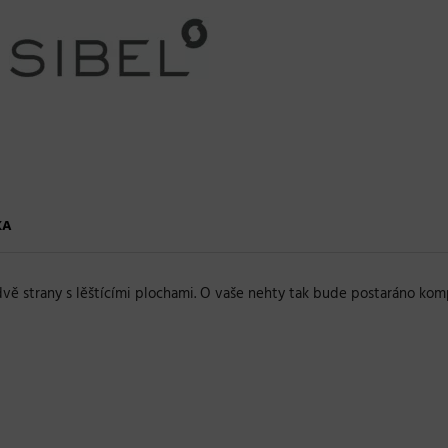
KA
 dvě strany s lěštícími plochami. O vaše nehty tak bude postaráno k