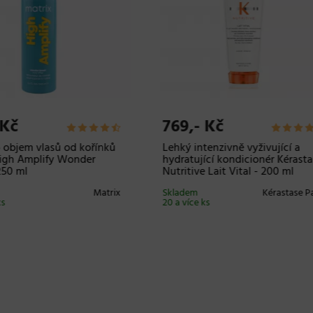
,- Kč
353,- Kč
 na vlasy Loréal
Barva na vlasy Loréal
ssionnel iNOA 60 g - 5.25
Professionnel iNOA 60 g - 5
á hnědá duhová
světlá hnědá měděná
gonová
Skladem 4 ks
L’Oréal
Professionn
em
L’Oréal
íce ks
Professionnel