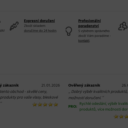
A
Expresní doručení
Profesionální
Zboží skladem
poradenství
MA!
doručíme do 24 hodin
.
S výběrem správného
zboží Vám poradíme -
kontakt
.
ý zákazník
21. 01. 2026
Ověřený zákazník
26.
„
 tento obchod - skvělé ceny,
Dobrý výběr kvalitních produktů,
í produkty pro vaše vlasy, bleskové
“
možností doručení.
“
Rychlé odeslání, výběr kvali
PRO:
produktů, více možností do