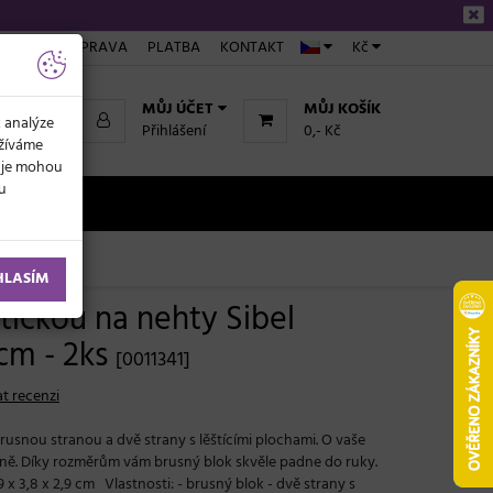
ÁKUPU
DOPRAVA
PLATBA
KONTAKT
Kč
MŮJ ÚČET
MŮJ KOŠÍK
k analýze
Přihlášení
0,- Kč
užíváme
daje mohou
ku
NOVINKY
HLASÍM
štičkou na nehty Sibel
 cm - 2ks
[0011341]
t recenzi
rusnou stranou a dvě strany s lěštícími plochami. O vaše
ně. Díky rozměrům vám brusný blok skvěle padne do ruky.
 x 3,8 x 2,9 cm Vlastnosti: - brusný blok - dvě strany s