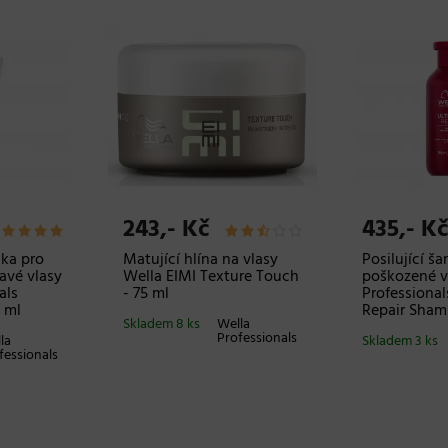
243,- Kč
435,- Kč
ka pro
Matující hlína na vlasy
Posilující š
avé vlasy
Wella EIMI Texture Touch
poškozené v
als
- 75 ml
Professional
 ml
Repair Sham
Skladem 8 ks
Wella
Professionals
la
Skladem 3 ks
fessionals