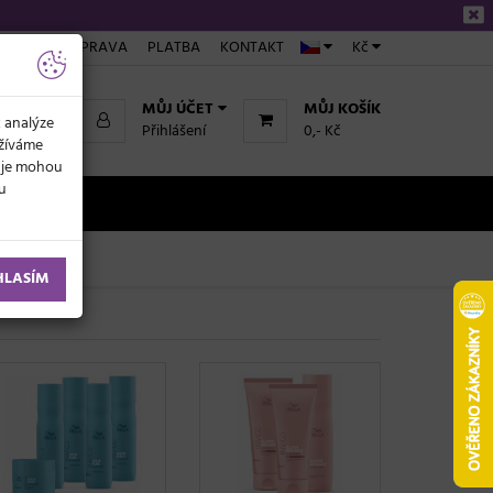
ÁKUPU
DOPRAVA
PLATBA
KONTAKT
Kč
MŮJ ÚČET
MŮJ KOŠÍK
k analýze
Přihlášení
0,- Kč
užíváme
daje mohou
ku
NOVINKY
HLASÍM