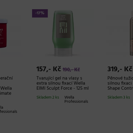
-17%
157,- Kč
319,- Kč
190,- Kč
erační
Tvarující gel na vlasy s
Pěnové tužid
extra silnou fixací Wella
silnou fixaci
 Wella
EIMI Sculpt Force - 125 ml
Shape Contr
timate
Skladem 2 ks
Wella
Skladem 3 ks
Professionals
la
fessionals