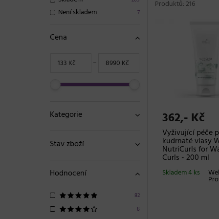
209
Produktů: 216
Není skladem
7
Cena
−
Kategorie
362,- Kč
Vyživující péče 
kudrnaté vlasy W
Stav zboží
NutriCurls for W
Curls - 200 ml
Hodnocení
Skladem 4 ks
Wel
Pro
82
8