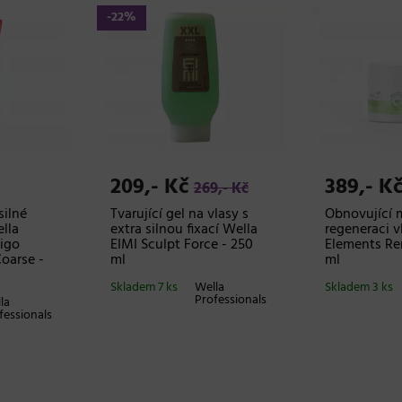
-22%
209,- Kč
389,- K
269,- Kč
silné
Tvarující gel na vlasy s
Obnovující 
lla
extra silnou fixací Wella
regeneraci v
vigo
EIMI Sculpt Force - 250
Elements Re
Coarse -
ml
ml
Skladem 7 ks
Wella
Skladem 3 ks
Professionals
la
fessionals