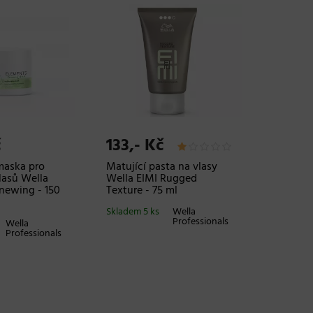
č
133,- Kč
maska pro
Matující pasta na vlasy
lasů Wella
Wella EIMI Rugged
newing - 150
Texture - 75 ml
Skladem 5 ks
Wella
Professionals
Wella
Professionals