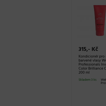
315,- Kč
Kondicionér pro 
barvené vlasy We
Professionals In
Color Brilliance 
200 ml
Skladem 3 ks
Wel
Pro