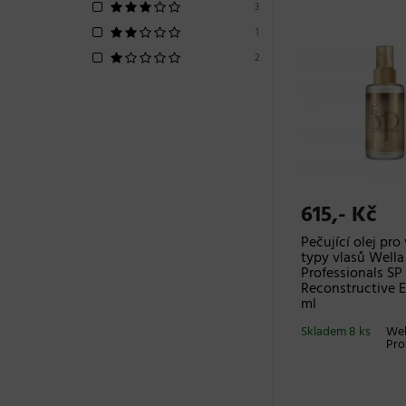
3
1
2
615,- Kč
Pečující olej pr
typy vlasů Wella
Professionals SP
Reconstructive El
ml
Skladem 8 ks
Wel
Pro