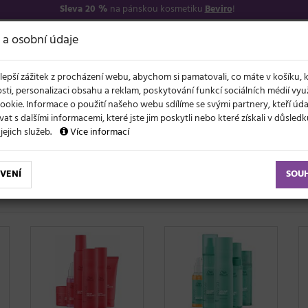
Sleva 20 %
na pánskou kosmetiku
Beviro
!
7
O NÁS
VŠE O N
 a osobní údaje
lepší zážitek z procházení webu, abychom si pamatovali, co máte v košíku, 
sti, personalizaci obsahu a reklam, poskytování funkcí sociálních médií vy
ookie. Informace o použití našeho webu sdílíme se svými partnery, kteří ú
t s dalšími informacemi, které jste jim poskytli nebo které získali v důsled
NOVĚ
EVY
LÉTO A VLASY
AKCE
ZNAČKY
DÁRKY
 jejich služeb.
Více informací
VENÍ
SOU