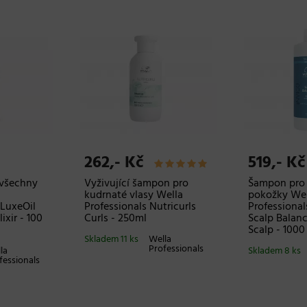
262,- Kč
519,- Kč
o všechny
Vyživující šampon pro
Šampon pro 
kudrnaté vlasy Wella
pokožky Wel
 LuxeOil
Professionals Nutricurls
Professional
ixir - 100
Curls - 250ml
Scalp Balanc
Scalp - 1000
Skladem 11 ks
Wella
Professionals
la
Skladem 8 ks
fessionals