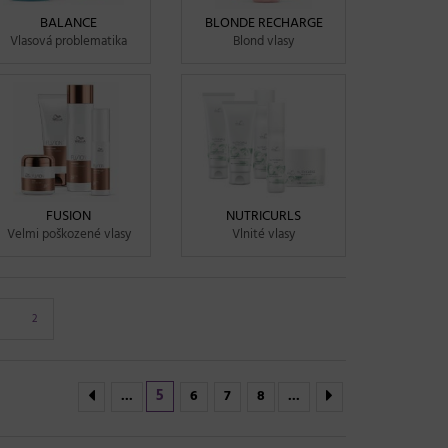
BALANCE
BLONDE RECHARGE
Vlasová problematika
Blond vlasy
FUSION
NUTRICURLS
Velmi poškozené vlasy
Vlnité vlasy
2
5
...
6
7
8
...