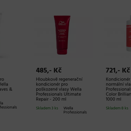
485,- Kč
721,- Kč
pro
Hloubkově regenerační
Kondicionér
ella
kondicionér pro
normální vla
aves &
poškozené vlasy Wella
Professional
Professionals Ultimate
Color Brillia
Repair - 200 ml
1000 ml
la
fessionals
Skladem 3 ks
Wella
Skladem 8 ks
Professionals