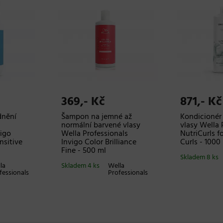
369,- Kč
871,- Kč
dnění
Šampon na jemné až
Kondicionér
normální barvené vlasy
vlasy Wella 
vigo
Wella Professionals
NutriCurls f
nsitive
Invigo Color Brilliance
Curls - 1000
Fine - 500 ml
Skladem 8 ks
la
Skladem 4 ks
Wella
fessionals
Professionals