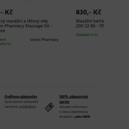
265,- Kč
585,-
ční
Horký masážní olej Sibel Massage
Masážní
- argan 80 g
206 22 
Bürsten
Skladem 2 ks
Sibel
Skladem 
Ověřeno zákazníky
100% zákaznický
Spokojenost zákazníků
servis
zaručena
certifikátem
.
Aktuální informace
o stavu objednávky
emailem a
přes SMS!