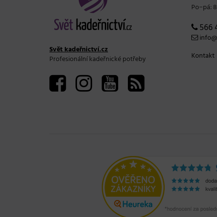
Po−pá: 8
566 
info@s
Svět kadeřnictví.cz
Kontakt
Profesionální kadeřnické potřeby