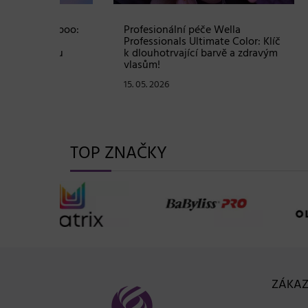
Shampoo:
Profesionální péče Wella
Soutě
ové
Professionals Ultimate Color: Klíč
sadu 
stou
k dlouhotrvající barvě a zdravým
hodno
vlasům!
07. 05
15. 05. 2026
TOP ZNAČKY
ZÁKAZ