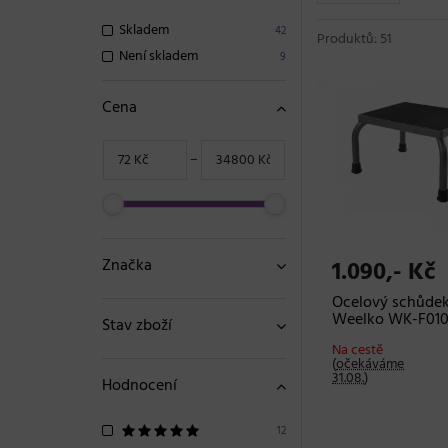
Skladem
42
Produktů: 51
Není skladem
9
Cena
−
Značka
1.090,- Kč
Ocelový schůde
Weelko WK-F01
Stav zboží
Na cestě
(
očekáváme
31.08.
)
Hodnocení
12