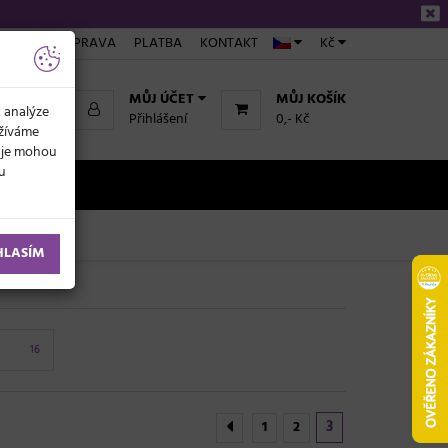
ÁKUPU
DOPRAVA
PLATBA
KONTAKT
Kč
MŮJ ÚČET
MŮJ KOŠÍK
k analýze
Přihlášení
0,- Kč
užíváme
daje mohou
ku
NOVINKY
HLASÍM
16
3
1
2