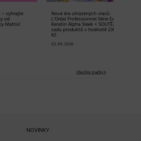
te
Nová éra uhlazených vlasů:
Objem, 
L’Oréal Professionnel Série Expert
vlasy – 
!
Keratin Alpha Sleek + SOUTĚŽ o
Grow Fu
sadu produktů v hodnotě 2380
24. 03. 2
Kč
02. 04. 2026
Všechny značky
NOVINKY