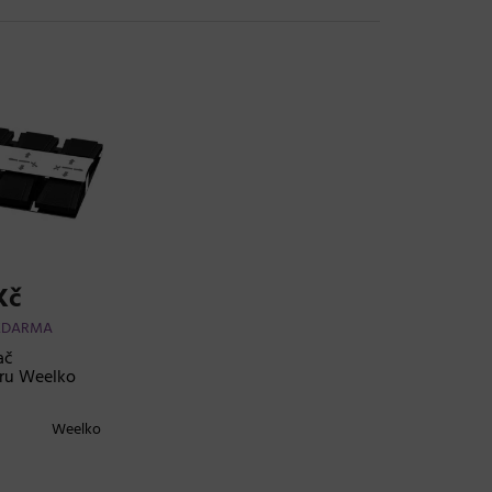
Kč
ZDARMA
ač
ru Weelko
Weelko