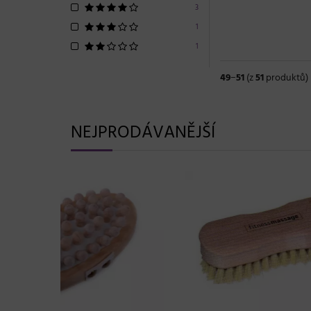
3
1
1
49
−
51
(z
51
produktů)
NEJPRODÁVANĚJŠÍ