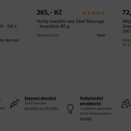
- Kč
830,- Kč
vý masážní a tělový olej
Masážní kartáč Keller ioniza
 Pharmacy Massage Oil -
200 22 86 - 135 x 70 mm
ml
Skladem 4 ks
Keller 
em
Green Pharmacy
íce ks
A
Expresní doručení
Profesionální
Zboží skladem
poradenství
MA!
doručíme do 24 hodin
.
S výběrem správného
zboží Vám poradíme -
kontakt
.