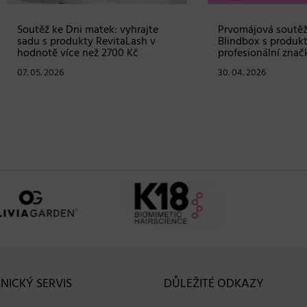
ž ke Dni matek: vyhrajte
Prvomájová soutěž – vyhraj
s produkty RevitaLash v
Blindbox s produkty od
tě více než 2700 Kč
profesionální značky Matrix
. 2026
30. 04. 2026
NICKÝ SERVIS
DŮLEŽITÉ ODKAZY