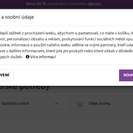
Sleva 20 %
na pánskou kosmetiku
Beviro
!
7
O NÁS
VŠE O N
 a osobní údaje
lepší zážitek z procházení webu, abychom si pamatovali, co máte v košíku, 
sti, personalizaci obsahu a reklam, poskytování funkcí sociálních médií vy
ookie. Informace o použití našeho webu sdílíme se svými partnery, kteří ú
t s dalšími informacemi, které jste jim poskytli nebo které získali v důsled
NOVĚ
EVY
LÉTO A VLASY
AKCE
ZNAČKY
DÁRKY
 jejich služeb.
Více informací
VENÍ
SOU
érské potřeby
Kartáče a válce
Oleje, krémy
14