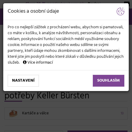
Sleva 20 %
na pánskou kosmetiku
Beviro
!
KATEGORIE
Cookies a osobní údaje
566 440 099
info@svetkadernictvi.cz
Po−pá: 8−17
Vše o nákupu
Kč
MENU
Pro co nejlepší zážitek z procházení webu, abychom si pamatovali,
co máte v košíku, k analýze návštěvnosti, personalizaci obsahu a
reklam, poskytování funkcí sociálních médií využíváme soubory
cookie. Informace o použití našeho webu sdílíme se svými
partnery, kteří údaje mohou zkombinovat s dalšími informacemi,
které jste jim poskytli nebo které získali v důsledku používání jejich
služeb.
Více informací
Masérské potřeby
NASTAVENÍ
SOUHLASÍM
Vybavení pro maséry, masérské
potřeby Keller Bürsten
Kartáče a válce
13