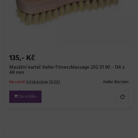
135,- Kč
Masážní kartáč Keller FitnessMassage 202 01 90 - 134 x
48 mm
Na cestě
(
očekáváme 18.09.
)
Keller Bürsten
Do košíku