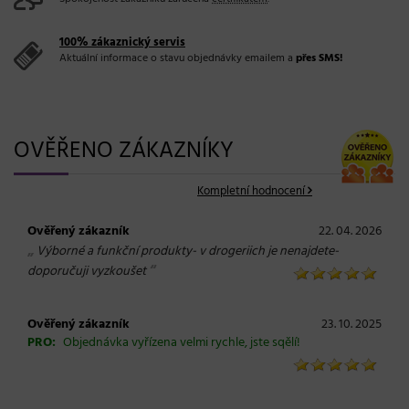
100% zákaznický servis
Aktuální informace o stavu objednávky emailem a
přes SMS!
OVĚŘENO ZÁKAZNÍKY
Kompletní hodnocení
Ověřený zákazník
22. 04. 2026
„
Výborné a funkční produkty- v drogeriich je nenajdete-
“
doporučuji vyzkoušet
Ověřený zákazník
23. 10. 2025
PRO:
Objednávka vyřízena velmi rychle, jste sqělí!