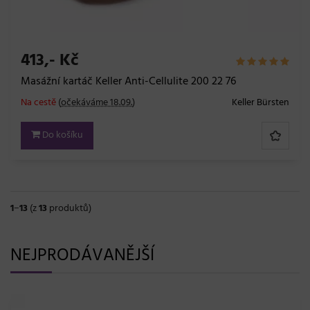
413,- Kč
Masážní kartáč Keller Anti-Cellulite 200 22 76
Na cestě
(
očekáváme 18.09.
)
Keller Bürsten
Do košíku
1
−
13
(z
13
produktů)
NEJPRODÁVANĚJŠÍ