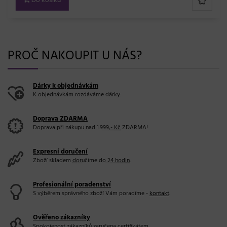
Do košíku
PROČ NAKOUPIT U NÁS?
Dárky k objednávkám
K objednávkám rozdáváme dárky.
Doprava ZDARMA
Doprava při nákupu
nad 1.999,- Kč
ZDARMA!
Expresní doručení
Zboží skladem
doručíme do 24 hodin
.
Profesionální poradenství
S výběrem správného zboží Vám poradíme -
kontakt
.
Ověřeno zákazníky
Spokojenost zákazníků zaručena
certifikátem
.