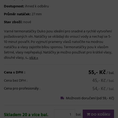
Dostupnost:
ihned k odběru
Průměr natáček:
27 mm
Stav zboží:
nové
Varné termonatáčky Duko jsou ideální pro snadné a rychlé vytvoření
požadovaných vln. Natáčky se vkládají do vroucí vody a nechají se 5-
10 minut povařit. Po vyjmutí prameny vlasů natočíte na modrou
natáčku a vlasy zajistíte bílou sponou. Termonatáčky jsou k vlasům
šetrné, vlasy nepřepalují. Natáčky je možno používat pro krátké vlasy,
dlouhé vlasy, s...
více »
55,- Kč
Cena s DPH :
/ bal.
45,- Kč
Cena bez DPH :
/ bal.
54,- Kč
Cena pro profesionály
:
/ bal.
Možnosti doručení (od 59,- Kč)
Skladem 20 a více bal.
bal.
DO KOŠÍKU