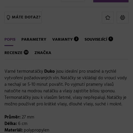
MÁTE DOTAZ?
POPIS
PARAMETRY
VARIANTY
SOUVISEJÍCÍ
2
1
RECENZE
ZNAČKA
59
Varné termonatáčky
Duko
jsou ideální pro snadné a rychlé
vytvoření požadovaných vln. Natáčky se vkládají do vroucí vody
a nechají se 5-10 minut povařit. Po vyjmutí prameny vlasů
natočíte na modrou natáčku a vlasy zajistíte bílou sponou.
Termonatáčky jsou k vlasům šetrné, vlasy nepřepalují. Natáčky je
možno používat pro krátké vlasy, dlouhé vlasy, suché i mokré.
Průměr:
27 mm
Délka:
6 cm
Materiál:
polypropylen