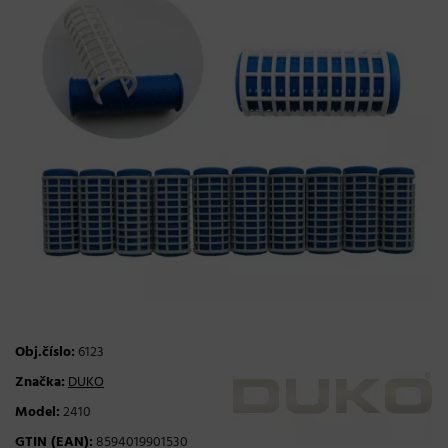
Obj.číslo:
6123
Značka:
DUKO
Model:
2410
GTIN (EAN):
8594019901530