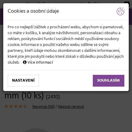
Sleva 20 %
na pánskou kosmetiku
Beviro
!
KATEGORIE
Cookies a osobní údaje
566 440 099
info@svetkadernictvi.cz
Po−pá: 8−17
Vše o nákupu
Kč
MENU
Pro co nejlepší zážitek z procházení webu, abychom si pamatovali,
co máte v košíku, k analýze návštěvnosti, personalizaci obsahu a
reklam, poskytování funkcí sociálních médií využíváme soubory
cookie. Informace o použití našeho webu sdílíme se svými
partnery, kteří údaje mohou zkombinovat s dalšími informacemi,
které jste jim poskytli nebo které získali v důsledku používání jejich
služeb.
Více informací
Kadeřnické potřeby
Natáčky
Varné natáčky
NASTAVENÍ
SOUHLASÍM
Varné termonatáčky Duko - 27
mm (10 ks)
[2410]
Recenze (
59
)
/
Napsat recenzi