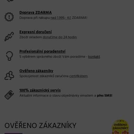
Doprava ZDARMA
Doprava při nákupu
nad 1.999,- Kč
ZDARMA!
Expresní doručení
Zboží skladem
doručíme do 24 hodin
.
Profesionální poradenství
S výběrem správného zboží Vám poradíme -
kontakt
.
Ověřeno zákazníky
Spokojenost zákazníků zaručena
certifikátem
.
100% zákaznický servis
Aktuální informace o stavu objednávky emailem a
přes SMS!
OVĚŘENO ZÁKAZNÍKY