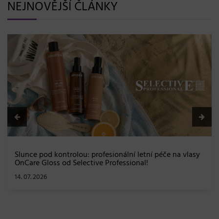
NEJNOVĚJŠÍ ČLÁNKY
BLONDME přichází s novou érou blond: lesk, glow efekt
a maximální péče bez kompromisů
08. 06. 2026