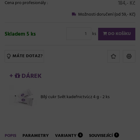
184,- Kč
Cena pro profesionály
:
Možnosti doručení (od 59,- Kč)
Skladem 5 ks
ks
DO KOŠÍKU
MÁTE DOTAZ?
+
DÁREK
Bílý cukr Svět kadeřnictví.cz 4 g - 2 ks
POPIS
PARAMETRY
VARIANTY
SOUVISEJÍCÍ
6
1