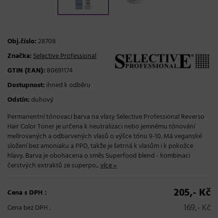
Obj.číslo:
28708
Značka:
Selective Professional
GTIN (EAN):
80691174
Dostupnost:
ihned k odběru
Odstín:
duhový
Permanentní tónovací barva na vlasy Selective Professional Reverso
Hair Color Toner je určena k neutralizaci nebo jemnému tónování
melírovaných a odbarvených vlasů o výšce tónu 9-10. Má veganské
složení bez amoniaku a PPD, takže je šetrná k vlasům i k pokožce
hlavy. Barva je obohacena o směs Superfood blend - kombinaci
čerstvých extraktů ze superpo...
více »
205,- Kč
Cena s DPH :
169,- Kč
Cena bez DPH :