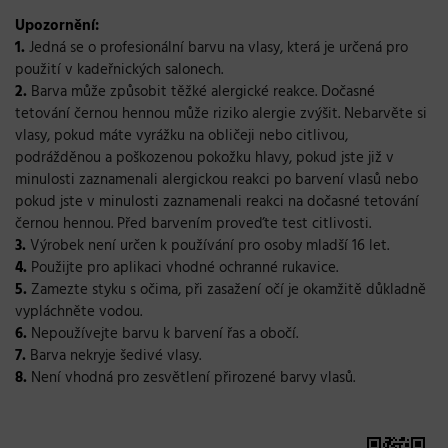
Upozornění:
1
.
Jedná se o profesionální barvu na vlasy, která je určená pro
použití v kadeřnických salonech.
2.
Barva může způsobit těžké alergické reakce. Dočasné
tetování černou hennou může riziko alergie zvýšit. Nebarvěte si
vlasy, pokud máte vyrážku na obličeji nebo citlivou,
podrážděnou a poškozenou pokožku hlavy, pokud jste již v
minulosti zaznamenali alergickou reakci po barvení vlasů nebo
pokud jste v minulosti zaznamenali reakci na dočasné tetování
černou hennou. Před barvením proveďte test citlivosti.
3.
Výrobek není určen k používání pro osoby mladší 16 let.
4.
Použijte pro aplikaci vhodné ochranné rukavice.
5.
Zamezte styku s očima, při zasažení očí je okamžitě důkladně
vypláchněte vodou.
6.
Nepoužívejte barvu k barvení řas a obočí.
7.
Barva nekryje šedivé vlasy.
8.
Není vhodná pro zesvětlení přirozené barvy vlasů.