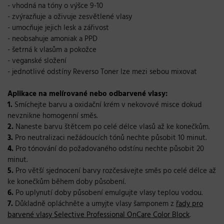
- vhodná na tóny o výšce 9-10
- zvýrazňuje a oživuje zesvětlené vlasy
- umocňuje jejich lesk a zářivost
- neobsahuje amoniak a PPD
- šetrná k vlasům a pokožce
- veganské složení
- jednotlivé odstíny Reverso Toner lze mezi sebou mixovat
Aplikace na melírované nebo odbarvené vlasy:
1.
Smíchejte barvu a oxidační krém v nekovové misce dokud
nevznikne homogenní směs.
2.
Naneste barvu štětcem po celé délce vlasů až ke konečkům.
3.
Pro neutralizaci nežádoucích tónů nechte působit 10 minut.
4.
Pro tónování do požadovaného odstínu nechte působit 20
minut.
5.
Pro větší sjednocení barvy rozčesávejte směs po celé délce až
ke konečkům během doby působení.
6.
Po uplynutí doby působení emulgujte vlasy teplou vodou.
7.
Důkladně opláchněte a umyjte vlasy šamponem z
řady pro
barvené vlasy Selective Professional OnCare Color Block
.