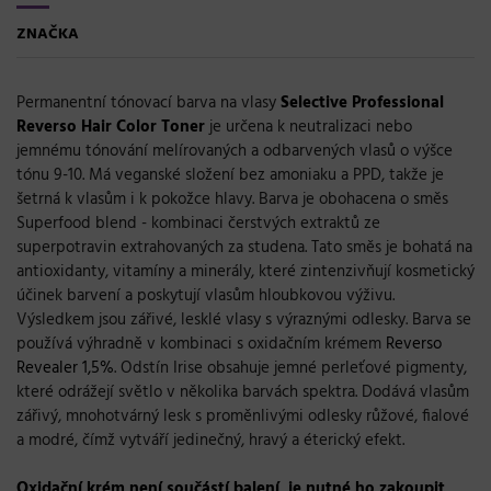
ZNAČKA
Permanentní tónovací barva na vlasy
Selective Professional
Reverso Hair Color Toner
je určena k neutralizaci nebo
jemnému tónování melírovaných a odbarvených vlasů o výšce
tónu 9-10. Má veganské složení bez amoniaku a PPD, takže je
šetrná k vlasům i k pokožce hlavy. Barva je obohacena o směs
Superfood blend - kombinaci čerstvých extraktů ze
superpotravin extrahovaných za studena. Tato směs je bohatá na
antioxidanty, vitamíny a minerály, které zintenzivňují kosmetický
účinek barvení a poskytují vlasům hloubkovou výživu.
Výsledkem jsou zářivé, lesklé vlasy s výraznými odlesky. Barva se
používá výhradně v kombinaci s oxidačním krémem
Reverso
Revealer 1,5%
. Odstín Irise obsahuje jemné perleťové pigmenty,
které odrážejí světlo v několika barvách spektra. Dodává vlasům
zářivý, mnohotvárný lesk s proměnlivými odlesky růžové, fialové
a modré, čímž vytváří jedinečný, hravý a éterický efekt.
Oxidační krém
není součástí balení, je nutné ho zakoupit