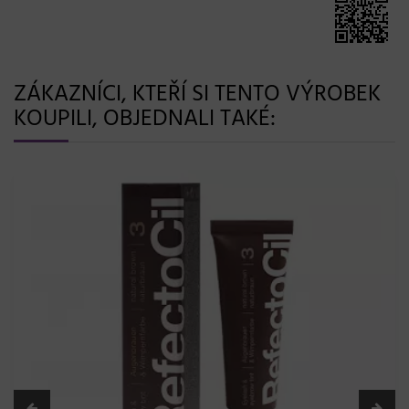
ZÁKAZNÍCI, KTEŘÍ SI TENTO VÝROBEK
KOUPILI, OBJEDNALI TAKÉ:
139,- Kč
Barva na obočí a řasy RefectoCil 15 ml - č.1, černá
Skladem 20 a více ks
RefectoCil
Do košíku