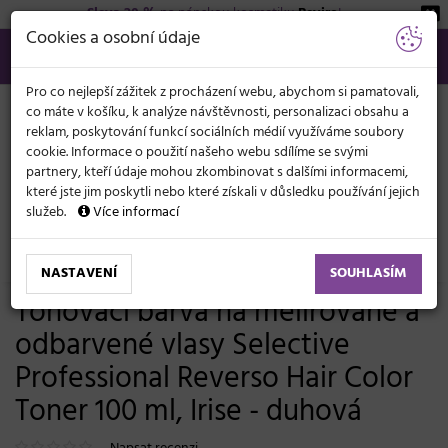
Sleva 20 %
na pánskou kosmetiku
Beviro
!
KATEGORIE
Cookies a osobní údaje
566 440 099
info@svetkadernictvi.cz
Po−pá: 8−17
Vše o nákupu
Kč
MENU
Pro co nejlepší zážitek z procházení webu, abychom si pamatovali,
co máte v košíku, k analýze návštěvnosti, personalizaci obsahu a
reklam, poskytování funkcí sociálních médií využíváme soubory
cookie. Informace o použití našeho webu sdílíme se svými
partnery, kteří údaje mohou zkombinovat s dalšími informacemi,
které jste jim poskytli nebo které získali v důsledku používání jejich
služeb.
Více informací
Vlasová kosmetika
Barvy, melíry, přelivy
Oxidační barvy
Reverso 100 ml
NASTAVENÍ
SOUHLASÍM
Tónovací barva na melírované a
odbarvené vlasy Selective
Professional Reverso Hair Color
Toner 100 ml, Irise - duhová