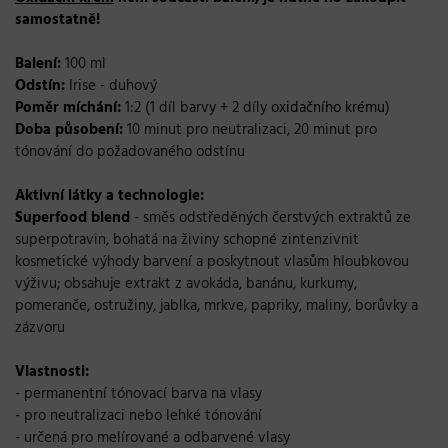
samostatně!
Balení:
100 ml
Odstín:
Irise - duhový
Poměr míchání:
1:2 (1 díl barvy + 2 díly
oxidačního krému
)
Doba působení:
10 minut pro neutralizaci, 20 minut pro
tónování do požadovaného odstínu
Aktivní látky a technologie:
Superfood blend
- směs odstředěných čerstvých extraktů ze
superpotravin, bohatá na živiny schopné zintenzivnit
kosmetické výhody barvení a poskytnout vlasům hloubkovou
výživu; obsahuje extrakt z avokáda, banánu, kurkumy,
pomeranče, ostružiny, jablka, mrkve, papriky, maliny, borůvky a
zázvoru
Vlastnosti:
- permanentní tónovací barva na vlasy
- pro neutralizaci nebo lehké tónování
- určená pro melírované a odbarvené vlasy