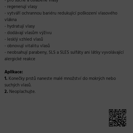
- pro suché a oslabené vlasy
- regenerují vlasy
- vytváří ochrannou bariéru redukující poškození vlasového
vlákna
- hydratují vlasy
- dodávají vlasům výživu
- lesklý vzhled vlasů
- obnovují vitalitu vlasů
- neobsahují parabeny, SLS a SLES sulfáty ani látky vyvolávající
alergické reakce
Aplikace:
1.
Konečky prstů naneste malé množství do mokrých nebo
suchých vlasů.
2.
Neoplachujte.