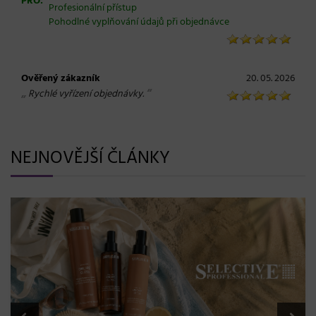
PRO:
Profesionální přístup
Pohodlné vyplňování údajů při objednávce
Ověřený zákazník
20. 05. 2026
„
“
Rychlé vyřízení objednávky.
NEJNOVĚJŠÍ ČLÁNKY
BLONDME přichází s novou érou blond: lesk, glow efek
a maximální péče bez kompromisů
08. 06. 2026