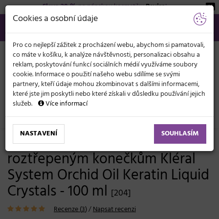
Sleva 20 %
na pánskou kosmetiku
Beviro
!
KATEGORIE
Cookies a osobní údaje
566 440 099
info@svetkadernictvi.cz
Po−pá: 8−17
Vše o nákupu
Kč
MENU
Pro co nejlepší zážitek z procházení webu, abychom si pamatovali,
co máte v košíku, k analýze návštěvnosti, personalizaci obsahu a
reklam, poskytování funkcí sociálních médií využíváme soubory
cookie. Informace o použití našeho webu sdílíme se svými
partnery, kteří údaje mohou zkombinovat s dalšími informacemi,
které jste jim poskytli nebo které získali v důsledku používání jejich
služeb.
Více informací
Vlasová kosmetika
Styling
Oleje, výživa vlasů
NASTAVENÍ
SOUHLASÍM
Tekuté krystaly proti
roztřepeným konečkům Kléral
System Orchid Oil Keratin Liquid
Crystals - 100 ml
[204]
Recenze (
3
)
/
Napsat recenzi