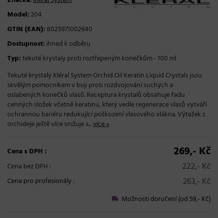
Značka:
Kléral System
Model:
204
GTIN (EAN):
8025971002640
Dostupnost:
ihned k odběru
Typ:
tekuté krystaly proti roztřepeným konečkům - 100 ml
Tekuté krystaly Kléral System Orchid Oil Keratin Liquid Crystals jsou
skvělým pomocníkem v boji proti rozdvojování suchých a
oslabených konečků vlasů. Receptura krystalů obsahuje řadu
cenných složek včetně keratinu, který vedle regenerace vlasů vytváří
ochrannou bariéru redukující poškození vlasového vlákna. Výtažek z
orchideje ještě více snižuje s...
více »
269,- Kč
Cena s DPH :
222,- Kč
Cena bez DPH :
263,- Kč
Cena pro profesionály
:
Možnosti doručení (od 59,- Kč)