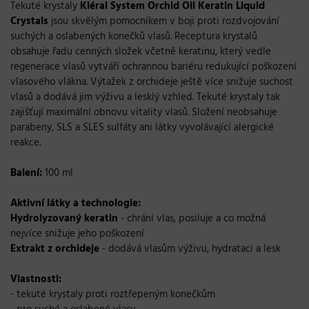
Tekuté krystaly
Kléral System Orchid Oil Keratin Liquid
Crystals
jsou skvělým pomocníkem v boji proti rozdvojování
suchých a oslabených konečků vlasů. Receptura krystalů
obsahuje řadu cenných složek včetně keratinu, který vedle
regenerace vlasů vytváří ochrannou bariéru redukující poškození
vlasového vlákna. Výtažek z orchideje ještě více snižuje suchost
vlasů a dodává jim výživu a lesklý vzhled. Tekuté krystaly tak
zajišťují maximální obnovu vitality vlasů. Složení neobsahuje
parabeny, SLS a SLES sulfáty ani látky vyvolávající alergické
reakce.
Balení:
100 ml
Aktivní látky a technologie:
Hydrolyzovaný keratin
- chrání vlas, posiluje a co možná
nejvíce snižuje jeho poškození
Extrakt z orchideje
- dodává vlasům výživu, hydrataci a lesk
Vlastnosti:
- tekuté krystaly proti roztřepeným konečkům