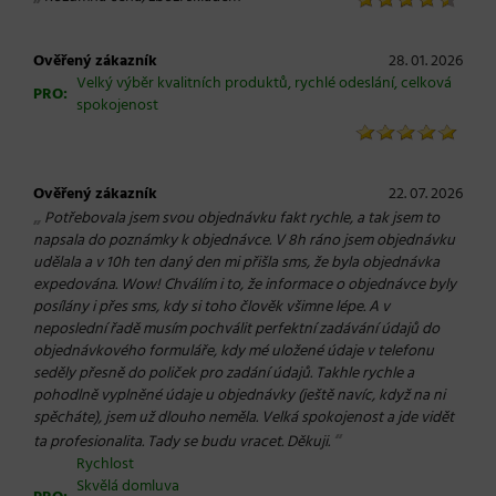
Ověřený zákazník
28. 01. 2026
Velký výběr kvalitních produktů, rychlé odeslání, celková
PRO:
spokojenost
Ověřený zákazník
22. 07. 2026
„
Potřebovala jsem svou objednávku fakt rychle, a tak jsem to
napsala do poznámky k objednávce. V 8h ráno jsem objednávku
udělala a v 10h ten daný den mi přišla sms, že byla objednávka
expedována. Wow! Chválím i to, že informace o objednávce byly
posílány i přes sms, kdy si toho člověk všimne lépe. A v
neposlední řadě musím pochválit perfektní zadávání údajů do
objednávkového formuláře, kdy mé uložené údaje v telefonu
seděly přesně do poliček pro zadání údajů. Takhle rychle a
pohodlně vyplněné údaje u objednávky (ještě navíc, když na ni
spěcháte), jsem už dlouho neměla. Velká spokojenost a jde vidět
“
ta profesionalita. Tady se budu vracet. Děkuji.
Rychlost
Skvělá domluva