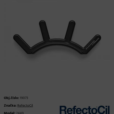
Obj.číslo:
19073
Značka:
RefectoCil
Model:
2449