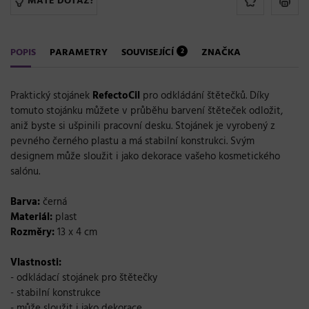
MÁTE DOTAZ?
POPIS
PARAMETRY
SOUVISEJÍCÍ
ZNAČKA
2
Praktický stojánek
RefectoCil
pro odkládání štětečků. Díky
tomuto stojánku můžete v průběhu barvení štěteček odložit,
aniž byste si ušpinili pracovní desku. Stojánek je vyrobený z
pevného černého plastu a má stabilní konstrukci. Svým
designem může sloužit i jako dekorace vašeho kosmetického
salónu.
Barva:
černá
Materiál:
plast
Rozměry:
13 x 4 cm
Vlastnosti:
- odkládací stojánek pro štětečky
- stabilní konstrukce
- může sloužit i jako dekorace