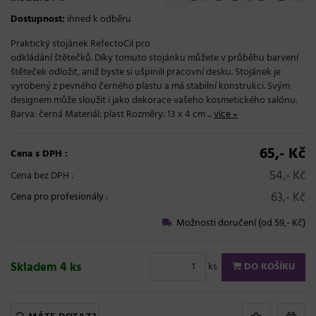
Dostupnost:
ihned k odběru
Praktický stojánek RefectoCil pro
odkládání štětečků. Díky tomuto stojánku můžete v průběhu barvení
štěteček odložit, aniž byste si ušpinili pracovní desku. Stojánek je
vyrobený z pevného černého plastu a má stabilní konstrukci. Svým
designem může sloužit i jako dekorace vašeho kosmetického salónu.
Barva: černá Materiál: plast Rozměry: 13 x 4 cm ...
více »
65,- Kč
Cena s DPH :
54,- Kč
Cena bez DPH :
63,- Kč
Cena pro profesionály
:
Možnosti doručení (od 59,- Kč)
Skladem 4 ks
ks
DO KOŠÍKU