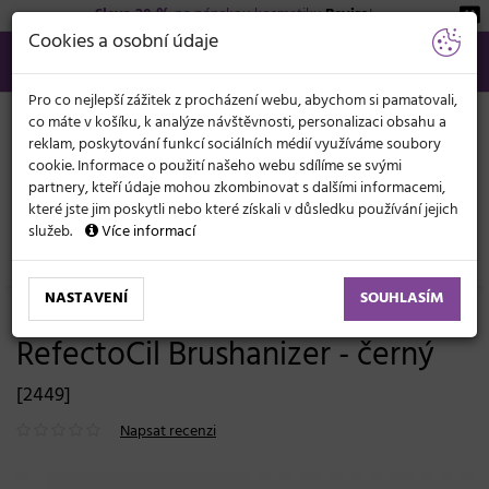
Sleva 20 %
na pánskou kosmetiku
Beviro
!
KATEGORIE
Cookies a osobní údaje
566 440 099
info@svetkadernictvi.cz
Po−pá: 8−17
Vše o nákupu
Kč
MENU
Pro co nejlepší zážitek z procházení webu, abychom si pamatovali,
co máte v košíku, k analýze návštěvnosti, personalizaci obsahu a
reklam, poskytování funkcí sociálních médií využíváme soubory
cookie. Informace o použití našeho webu sdílíme se svými
partnery, kteří údaje mohou zkombinovat s dalšími informacemi,
které jste jim poskytli nebo které získali v důsledku používání jejich
služeb.
Více informací
Kosmetické potřeby
Řasy a obočí
Nástroje a pomůcky
NASTAVENÍ
SOUHLASÍM
Stojánek na odkládání štětečků
RefectoCil Brushanizer - černý
[2449]
Napsat recenzi