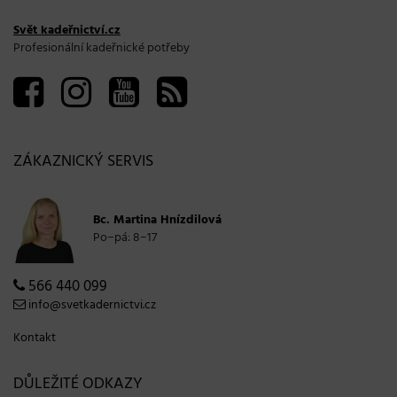
Svět kadeřnictví.cz
Profesionální kadeřnické potřeby
ZÁKAZNICKÝ SERVIS
Bc. Martina Hnízdilová
Po−pá: 8−17
566 440 099
info@svetkadernictvi.cz
Kontakt
DŮLEŽITÉ ODKAZY