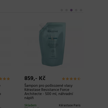
859,- Kč
1.039
e
Šampon pro poškozené vlasy
Uhlazuj
Kérastase Resistance Force
pro vla
o
Architecte - 500 ml, náhradní
Kérasta
náplň
Glaze Mi
Skladem
Kérastase Paris
Skladem