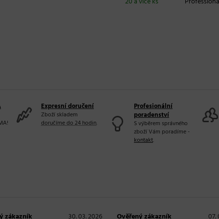
20 a více ks
Professiona
A
Expresní doručení
Profesionální
Zboží skladem
poradenství
MA!
doručíme do 24 hodin
.
S výběrem správného
zboží Vám poradíme -
kontakt
.
ý zákazník
30. 03. 2026
Ověřený zákazník
07.