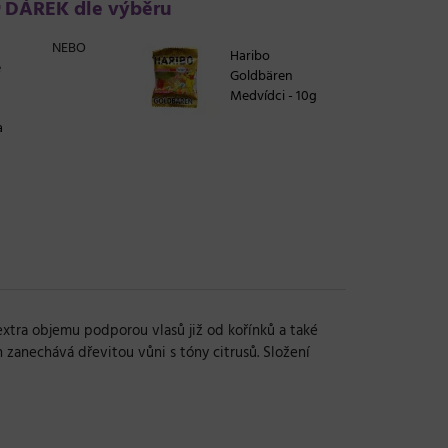
DÁREK dle výběru
NEBO
Haribo
e
Goldbären
Medvídci - 10g
a
xtra objemu podporou vlasů již od kořínků a také
zanechává dřevitou vůni s tóny citrusů. Složení