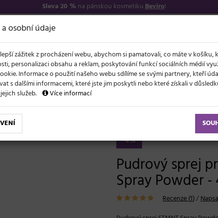
Sleva 20 %
na pánskou kosmetiku
Beviro
!
7
O NÁS
VŠE O N
 a osobní údaje
lepší zážitek z procházení webu, abychom si pamatovali, co máte v košíku, 
sti, personalizaci obsahu a reklam, poskytování funkcí sociálních médií vy
ookie. Informace o použití našeho webu sdílíme se svými partnery, kteří ú
t s dalšími informacemi, které jste jim poskytli nebo které získali v důsled
NOVĚ
EVY
LÉTO A VLASY
AKCE
ZNAČKY
DÁRKY
 jejich služeb.
Více informací
ly, pomády na vlasy
Pudrový sprej pro styling vlasů STMNT Spray Powder
VENÍ
SOU
-4%
Pudrový sprej p
Spray Powder - 
Recenze (
1
)
/
Napsa