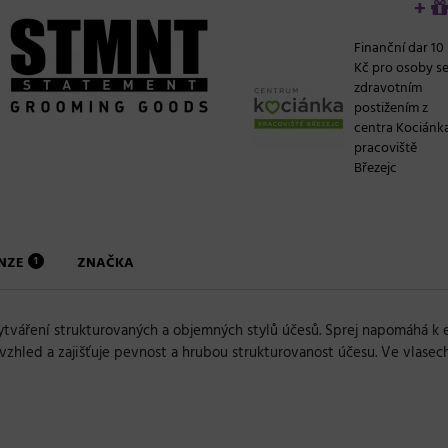
+
Finanční dar 10
Kč pro osoby s
zdravotním
postižením z
centra Kociánk
pracoviště
Březejc
ENZE
ZNAČKA
1
ytváření strukturovaných a objemných stylů účesů. Sprej napomáhá k e
hled a zajišťuje pevnost a hrubou strukturovanost účesu. Ve vlasech 