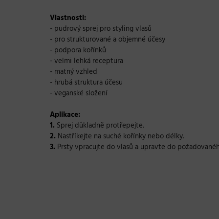
Vlastnosti:
- pudrový sprej pro styling vlasů
- pro strukturované a objemné účesy
- podpora kořínků
- velmi lehká receptura
- matný vzhled
- hrubá struktura účesu
- veganské složení
Aplikace:
1.
Sprej důkladně protřepejte.
2.
Nastříkejte na suché kořínky nebo délky.
3.
Prsty vpracujte do vlasů a upravte do požadovanéh