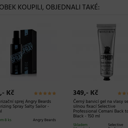
ROBEK KOUPILI, OBJEDNALI TAKÉ:
,- Kč
349,- Kč
rizační sprej Angry Beards
Černý barvicí gel na vlasy s
rizing Spray Salty Sailor -
silnou fixací Selective
l
Professional Cemani Back t
Black - 150 ml
em 8 ks
Angry Beards
Skladem
Selective