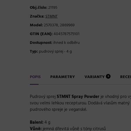
Obj.číslo:
21195
Značka:
STMNT
Model:
2570378, 2869969
GTIN (EAN):
4045787575101
Dostupnost:
ihned k odběru
Typ:
pudrový sprej - 4 g
POPIS
PARAMETRY
VARIANTY
REC
9
Pudrový sprej
STMNT Spray Powder
je vhodný pro v
svou velmi lehkou recepturou. Dodává vlasům matný vz
pudrového spreje je veganské.
Balení:
4 g
Vůně:
jemná dřevitá vůně s tóny citrusů