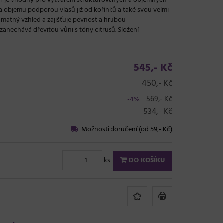
 je vhodný pro vytváření strukturovaných a objemných
a objemu podporou vlasů již od kořínků a také svou velmi
matný vzhled a zajišťuje pevnost a hrubou
zanechává dřevitou vůni s tóny citrusů. Složení
545,- Kč
450,- Kč
569,- Kč
-4%
534,- Kč
Možnosti doručení (od 59,- Kč)
ks
DO KOŠÍKU