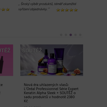
„
Široký výběr produktů, téměř okamžité
“
vyřízení objednávky.
te
Nová éra uhlazených vlasů:
Objem, 
L’Oréal Professionnel Série Expert
vlasy – 
!
Keratin Alpha Sleek + SOUTĚŽ o
Grow Fu
sadu produktů v hodnotě 2380
24. 03. 2
Kč