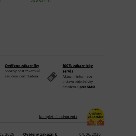
l
20 a více ks
20 a více
Ověřeno zákazníky
100% zákaznický
Spokojenost zákazníků
servis
zaručena
certifikátem
.
Aktuální informace
o stavu objednávky
emailem a
přes SMS!
Kompletní hodnocení
 02. 2026
Ověřený zákazník
04. 06. 2026