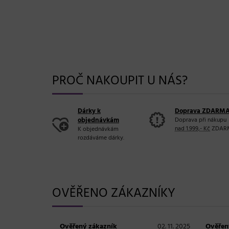
PROČ NAKOUPIT U NÁS?
Dárky k
Doprava ZDARM
objednávkám
Doprava při nákupu
nad 1.999,- Kč
ZDAR
K objednávkám
rozdáváme dárky.
OVĚŘENO ZÁKAZNÍKY
Ověřený zákazník
02. 11. 2025
Ověřen