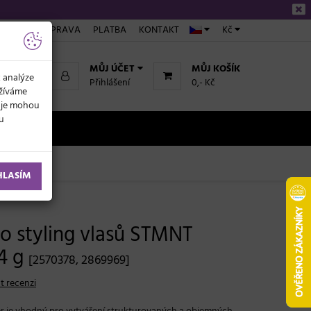
ÁKUPU
DOPRAVA
PLATBA
KONTAKT
Kč
MŮJ ÚČET
MŮJ KOŠÍK
k analýze
Přihlášení
0,- Kč
užíváme
daje mohou
ku
NOVINKY
 - 4 g
HLASÍM
ro styling vlasů STMNT
4 g
[2570378, 2869969]
t recenzi