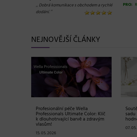
„
PRO:
R
Dobrá komunikace s obchodem a rychlé
“
dodání.
NEJNOVĚJŠÍ ČLÁNKY
Shampoo:
Profesionální péče Wella
Soutě
ové
Professionals Ultimate Color: Klíč
sadu 
stou
k dlouhotrvající barvě a zdravým
hodno
vlasům!
07. 05
15. 05. 2026