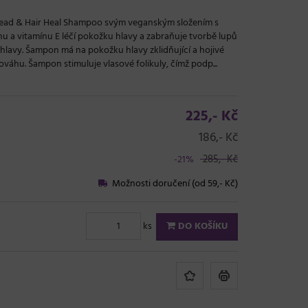
 Head & Hair Heal Shampoo svým veganským složením s
u a vitamínu E léčí pokožku hlavy a zabraňuje tvorbě lupů
hlavy. Šampon má na pokožku hlavy zklidňující a hojivé
váhu. Šampon stimuluje vlasové folikuly, čímž podp...
225,- Kč
186,- Kč
285,- Kč
-21%
Možnosti doručení (od 59,- Kč)
ks
DO KOŠÍKU