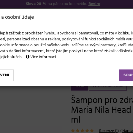
Sleva 20 %
na pánskou kosmetiku
Beviro
!
7
O NÁS
VŠE O N
 a osobní údaje
lepší zážitek z procházení webu, abychom si pamatovali, co máte v košíku, 
sti, personalizaci obsahu a reklam, poskytování funkcí sociálních médií vy
ookie. Informace o použití našeho webu sdílíme se svými partnery, kteří ú
t s dalšími informacemi, které jste jim poskytli nebo které získali v důsled
NOVĚ
EVY
LÉTO A VLASY
AKCE
ZNAČKY
DÁRKY
 jejich služeb.
Více informací
Šampon pro zdravou vlasovou pokožku Maria Nila Head & Hair Heal Shampoo - 100 ml
VENÍ
SOU
-21%
Akce do 19.08.
Šampon pro zdr
Maria Nila Head
ml
Recenze (
1
)
/
Napsa