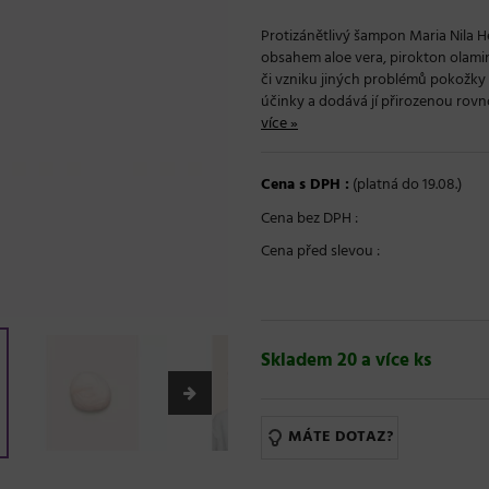
Protizánětlivý šampon Maria Nila
obsahem aloe vera, pirokton olamin
či vzniku jiných problémů pokožky 
účinky a dodává jí přirozenou rovno
více »
Cena s DPH :
(platná do 19.08.)
Cena bez DPH :
Cena před slevou :
Skladem 20 a více ks
MÁTE DOTAZ?