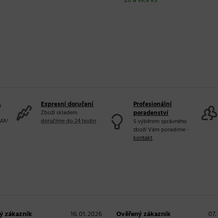
20 a více ks
A
Expresní doručení
Profesionální
Zboží skladem
poradenství
MA!
doručíme do 24 hodin
.
S výběrem správného
zboží Vám poradíme -
kontakt
.
ý zákazník
16. 01. 2026
Ověřený zákazník
07.