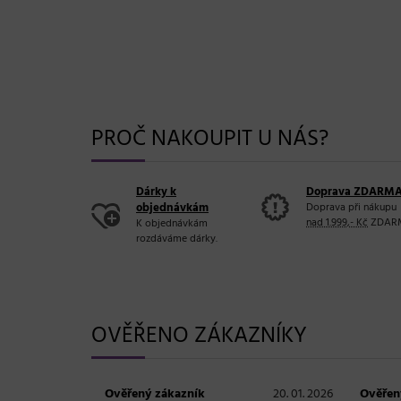
PROČ NAKOUPIT U NÁS?
Dárky k
Doprava ZDARM
objednávkám
Doprava při nákupu
nad 1.999,- Kč
ZDAR
K objednávkám
rozdáváme dárky.
OVĚŘENO ZÁKAZNÍKY
Ověřený zákazník
20. 01. 2026
Ověřen