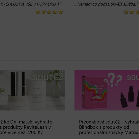
“
„
“
RYCHLOST A VŠE V POŘÁDKU :)
Nemám co dodat. Skvělá služba.
ž ke Dni matek: vyhrajte
Prvomájová soutěž – vyhraj
s produkty RevitaLash v
Blindbox s produkty od
tě více než 2700 Kč
profesionální značky Matrix