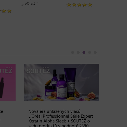
„
“
vše ok
Objem, 
vlasy – 
Grow Fu
24. 03. 2
te
Nová éra uhlazených vlasů:
L’Oréal Professionnel Série Expert
!
Keratin Alpha Sleek + SOUTĚŽ o
sadu produktů v hodnotě 2380