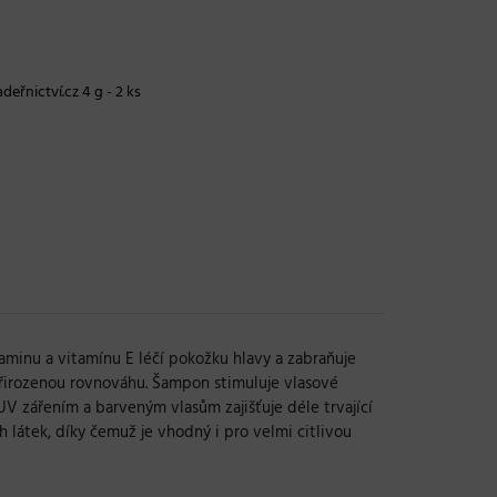
deřnictví.cz 4 g - 2 ks
minu a vitamínu E léčí pokožku hlavy a zabraňuje
 přirozenou rovnováhu. Šampon stimuluje vlasové
UV zářením a barveným vlasům zajišťuje déle trvající
látek, díky čemuž je vhodný i pro velmi citlivou