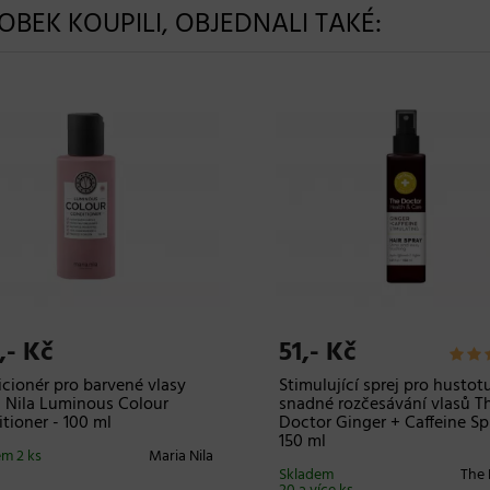
ROBEK KOUPILI, OBJEDNALI TAKÉ:
,- Kč
51,- Kč
cionér pro barvené vlasy
Stimulující sprej pro hustot
 Nila Luminous Colour
snadné rozčesávání vlasů T
tioner - 100 ml
Doctor Ginger + Caffeine Sp
150 ml
m 2 ks
Maria Nila
Skladem
The 