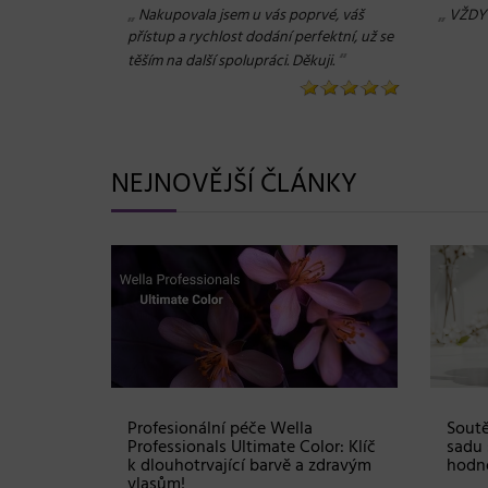
„
„
Nakupovala jsem u vás poprvé, váš
VŽDY 
přístup a rychlost dodání perfektní, už se
“
těším na další spolupráci. Děkuji.
NEJNOVĚJŠÍ ČLÁNKY
Shampoo:
Profesionální péče Wella
Soutě
ové
Professionals Ultimate Color: Klíč
sadu 
stou
k dlouhotrvající barvě a zdravým
hodno
vlasům!