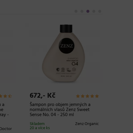
672,- Kč
232,-
u a
Šampon pro objem jemných a
Kondici
he
normálních vlasů Zenz Sweet
normáln
ray -
Sense No. 04 - 250 ml
Sense N
Skladem
Zenz Organic
Skladem 
20 a více ks
Doctor