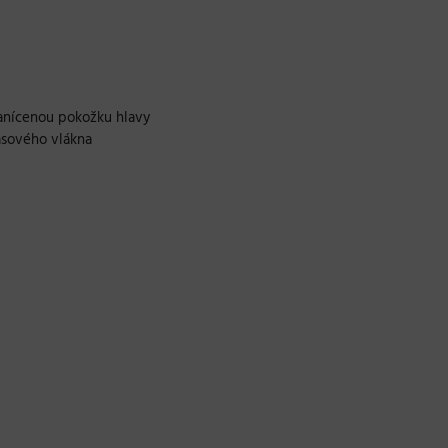
e zanícenou pokožku hlavy
lasového vlákna