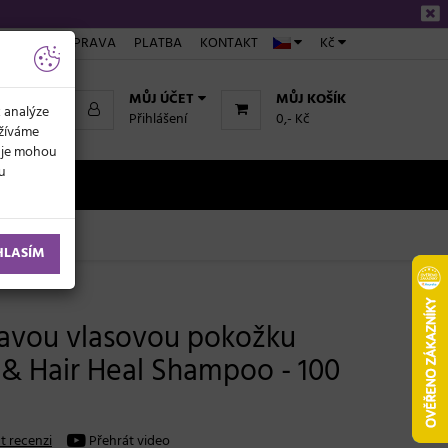
ÁKUPU
DOPRAVA
PLATBA
KONTAKT
Kč
MŮJ ÚČET
MŮJ KOŠÍK
k analýze
Přihlášení
0,- Kč
užíváme
daje mohou
ku
NOVINKY
HLASÍM
avou vlasovou pokožku
 & Hair Heal Shampoo - 100
t recenzi
Přehrát video