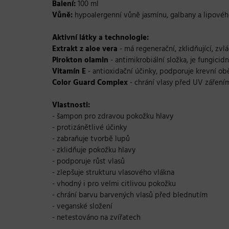
Balení:
100 ml
Vůně:
hypoalergenní vůně jasmínu, galbany a lipové
Aktivní látky a technologie:
Extrakt z aloe vera
- má regenerační, zklidňující, zvl
Pirokton olamin
- antimikrobiální složka, je fungicid
Vitamín E
- antioxidační účinky, podporuje krevní ob
Color Guard Complex
- chrání vlasy před UV zářením 
Vlastnosti:
- šampon pro zdravou pokožku hlavy
- protizánětlivé účinky
- zabraňuje tvorbě lupů
- zklidňuje pokožku hlavy
- podporuje růst vlasů
- zlepšuje strukturu vlasového vlákna
- vhodný i pro velmi citlivou pokožku
- chrání barvu barvených vlasů před blednutím
- veganské složení
- netestováno na zvířatech