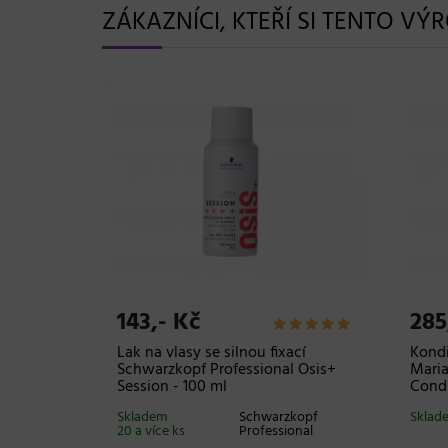
ZÁKAZNÍCI, KTEŘÍ SI TENTO VÝ
143,- Kč
285
vlasů
Lak na vlasy se silnou fixací
Kondi
Mousse -
Schwarzkopf Professional Osis+
Maria
Session - 100 ml
Condi
Maria Nila
Skladem
Schwarzkopf
Sklade
20 a více ks
Professional