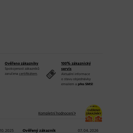
Ověřeno zákazníky
100% zákaznický
Spokojenost zákazníků
servis
zaručena
certifikátem
.
Aktuální informace
o stavu objednávky
emailem a
přes SMS!
Kompletní hodnocení
 10. 2025
Ověřený zákazník
07. 04. 2026