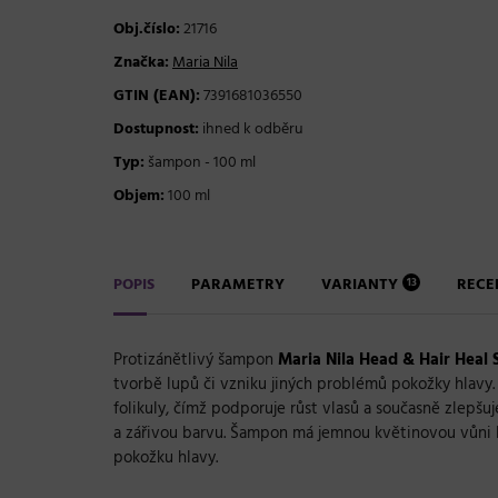
Obj.číslo:
21716
Značka:
Maria Nila
GTIN (EAN):
7391681036550
Dostupnost:
ihned k odběru
Typ:
šampon - 100 ml
Objem:
100 ml
POPIS
PARAMETRY
VARIANTY
REC
13
Protizánětlivý šampon
Maria Nila Head & Hair Hea
tvorbě lupů či vzniku jiných problémů pokožky hlavy.
folikuly, čímž podporuje růst vlasů a současně zlepšu
a zářivou barvu. Šampon má jemnou květinovou vůni bí
pokožku hlavy.