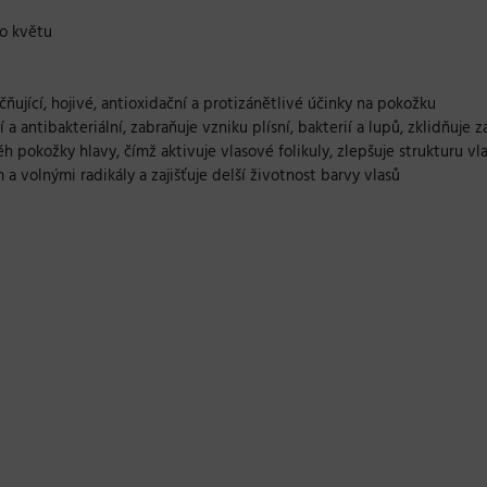
ho květu
áčňující, hojivé, antioxidační a protizánětlivé účinky na pokožku
ní a antibakteriální, zabraňuje vzniku plísní, bakterií a lupů, zklidňuj
ěh pokožky hlavy, čímž aktivuje vlasové folikuly, zlepšuje strukturu v
a volnými radikály a zajišťuje delší životnost barvy vlasů