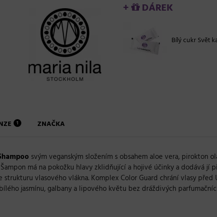
+
DÁREK
Bílý cukr Svět ka
ENZE
ZNAČKA
1
l Shampoo
svým veganským složením s obsahem aloe vera, pirokton ola
 Šampon má na pokožku hlavy zklidňující a hojivé účinky a dodává jí
je strukturu vlasového vlákna. Komplex Color Guard chrání vlasy před 
lého jasmínu, galbany a lipového květu bez dráždivých parfumačních 